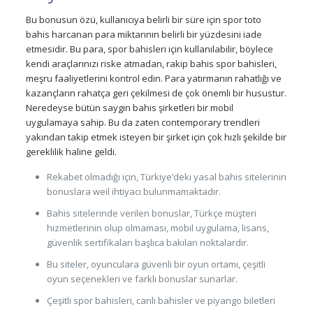
Bu bonusun özü, kullanıcıya belirli bir süre için spor toto
bahis harcanan para miktarının belirli bir yüzdesini iade
etmesidir. Bu para, spor bahisleri için kullanılabilir, böylece
kendi araçlarınızı riske atmadan, rakip bahis spor bahisleri,
meşru faaliyetlerini kontrol edin. Para yatırmanın rahatlığı ve
kazançların rahatça geri çekilmesi de çok önemli bir husustur.
Neredeyse bütün saygın bahis şirketleri bir mobil
uygulamaya sahip. Bu da zaten contemporary trendleri
yakından takip etmek isteyen bir şirket için çok hızlı şekilde bir
gereklilik haline geldi.
Rekabet olmadığı için, Türkiye’deki yasal bahis sitelerinin
bonuslara weil ihtiyacı bulunmamaktadır.
Bahis sitelerinde verilen bonuslar, Türkçe müşteri
hizmetlerinin olup olmaması, mobil uygulama, lisans,
güvenlik sertifikaları başlıca bakılan noktalardır.
Bu siteler, oyunculara güvenli bir oyun ortamı, çeşitli
oyun seçenekleri ve farklı bonuslar sunarlar.
Çeşitli spor bahisleri, canlı bahisler ve piyango biletleri