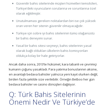
Güvenilir bahis sitelerinde müşteri hizmetleri temsilcileri,
Türkiye’deki oyuncuların sorularına ve sorunlarına özel
olarak eğitilmiştir.
Unutulmaması gereken noktalardan biri ise çok yüksek
oran veren her sitenin güvenilir olmayacağıdır.
Türkiye için sobre iyi bahis sitelerinin tümü olağanüstü
bir bahis deneyimi sunar.
Yasal bir bahis sitesi seçmeyi, bahis sitelerinin yasal
olarak bağlı oldukları ülkelerin bahis komisyonları
oldukça kolay bir hale getiriyorlar.
Ancak daha sonra, 2013’te hükümet, kara tabanlı ve çevrimiçi
kumarın çoğunu yasakladı. Para yatırma bonuslarının aksine,
en avantajlı bedava bahisler yalnızca yeni kayıt olurken değil,
birden fazla şekilde size verilebilir. Örneğin Betboo her gün
bedava bahisler ve casino dönüşleri dağıtıyor.
Q: Türk Bahis Sitelerinin
Önemi Nedir Ve Türkiye’de