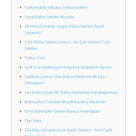
Türkiye’deki Yabancı İddaa Siteleri
Yasal Bahis Siteleri Burada
Zevkine Durante Uygun Bahis Sitesini Nasıl
Seçersin?
Türk Bahis Siteleri Listesi – En Çok Sevilen Türk
Siteleri
Tuttur Com
Golf: Konsantrasyon Empieza Stratejinin Sporu
Sadece Lisansı Olan Bahis Sitelerine Mi Üye
Olmalıyım?
Yasal Mı, Kaçak Mı? Bahis Sitelerinin Karşılaştırması
Bahisçilere Sunulan Birçok Kazanç Imkanları
En Iyi Bahisçiler Siteleri Bonus Avantajları
Top Sites
Tek Maç Oynatan Türk Bahis Siteleri – Five Canlı