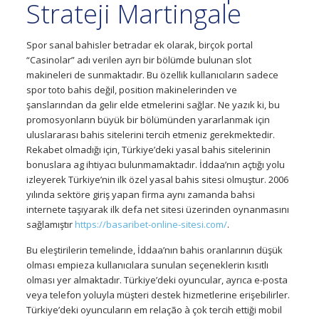
Strateji Martingale
Spor sanal bahisler betradar ek olarak, birçok portal
“Casinolar” adı verilen ayrı bir bölümde bulunan slot
makineleri de sunmaktadır. Bu özellik kullanıcıların sadece
spor toto bahis değil, position makinelerinden ve
şanslarından da gelir elde etmelerini sağlar. Ne yazık ki, bu
promosyonların büyük bir bölümünden yararlanmak için
uluslararası bahis sitelerini tercih etmeniz gerekmektedir.
Rekabet olmadığı için, Türkiye’deki yasal bahis sitelerinin
bonuslara ag ihtiyacı bulunmamaktadır. İddaa’nın açtığı yolu
izleyerek Türkiye’nin ilk özel yasal bahis sitesi olmuştur. 2006
yılında sektöre giriş yapan firma aynı zamanda bahsi
internete taşıyarak ilk defa net sitesi üzerinden oynanmasını
sağlamıştır
https://basaribet-online-sitesi.com/
.
Bu eleştirilerin temelinde, İddaa’nın bahis oranlarının düşük
olması empieza kullanıcılara sunulan seçeneklerin kısıtlı
olması yer almaktadır. Türkiye’deki oyuncular, ayrıca e-posta
veya telefon yoluyla müşteri destek hizmetlerine erişebilirler.
Türkiye’deki oyuncuların em relação à çok tercih ettiği mobil