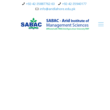
+92-42-35887762-63
+92-42-35940177
info@aridlahore.edu.pk
En Çok Sevilen Türk
Siteleri