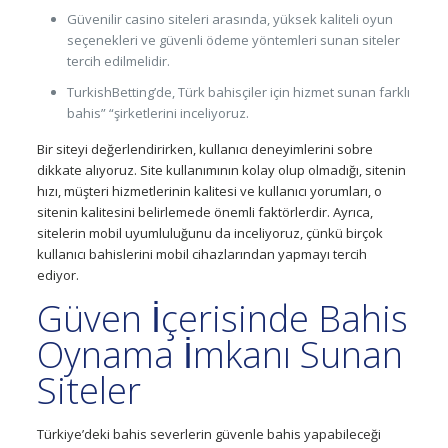
Güvenilir casino siteleri arasında, yüksek kaliteli oyun
seçenekleri ve güvenli ödeme yöntemleri sunan siteler
tercih edilmelidir.
TurkishBetting’de, Türk bahisçiler için hizmet sunan farklı
bahis” “şirketlerini inceliyoruz.
Bir siteyi değerlendirirken, kullanıcı deneyimlerini sobre
dikkate alıyoruz. Site kullanımının kolay olup olmadığı, sitenin
hızı, müşteri hizmetlerinin kalitesi ve kullanıcı yorumları, o
sitenin kalitesini belirlemede önemli faktörlerdir. Ayrıca,
sitelerin mobil uyumluluğunu da inceliyoruz, çünkü birçok
kullanıcı bahislerini mobil cihazlarından yapmayı tercih
ediyor.
Güven İçerisinde Bahis
Oynama İmkanı Sunan
Siteler
Türkiye’deki bahis severlerin güvenle bahis yapabileceği