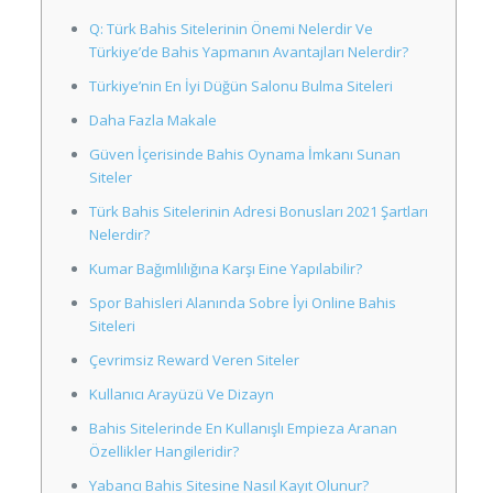
Q: Türk Bahis Sitelerinin Önemi Nelerdir Ve
Türkiye’de Bahis Yapmanın Avantajları Nelerdir?
Türkiye’nin En İyi Düğün Salonu Bulma Siteleri
Daha Fazla Makale
Güven İçerisinde Bahis Oynama İmkanı Sunan
Siteler
Türk Bahis Sitelerinin Adresi Bonusları 2021 Şartları
Nelerdir?
Kumar Bağımlılığına Karşı Eine Yapılabilir?
Spor Bahisleri Alanında Sobre İyi Online Bahis
Siteleri
Çevrimsiz Reward Veren Siteler
Kullanıcı Arayüzü Ve Dizayn
Bahis Sitelerinde En Kullanışlı Empieza Aranan
Özellikler Hangileridir?
Yabancı Bahis Sitesine Nasıl Kayıt Olunur?