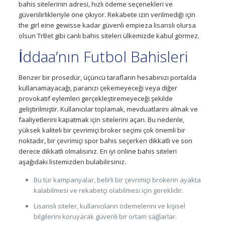
bahis sitelerinin adresi, hızlı ödeme seçenekleri ve
güvenilirlikleriyle öne çıkıyor. Rekabete izin verilmediği için
the girl eine gewisse kadar güvenli empieza lisanslı olursa
olsun TrBet gibi canlı bahis siteleri ülkemizde kabul görmez.
İddaa’nın Futbol Bahisleri
Benzer bir prosedür, üçüncü tarafların hesabınızı portalda
kullanamayacağı, paranızı çekemeyeceği veya diğer
provokatif eylemleri gerçekleştiremeyeceği şekilde
geliştirilmiştir. Kullanıcılar toplamak, mevduatlarını almak ve
faaliyetlerini kapatmak için sitelerini açan. Bu nedenle,
yüksek kaliteli bir çevrimiçi broker seçimi çok önemli bir
noktadır, bir çevrimiçi spor bahis seçerken dikkatli ve son
derece dikkatli olmalısınız. En iyi online bahis siteleri
aşağıdaki listemizden bulabilirsiniz.
Bu tür kampanyalar, belirli bir çevrimiçi brokerin ayakta
kalabilmesi ve rekabetçi olabilmesi için gereklidir.
Lisanslı siteler, kullanıcıların ödemelerini ve kişisel
bilgilerini koruyarak güvenli bir ortam sağlarlar.