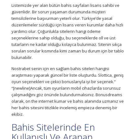
Listemizde yer alan bütün bahis sayfaları lisans sahibi ve
güvenlidir. Bir sorun yaşaman durumunda müşteri
temsilcilerine başvurman yeterli olur. Türkiye’de yasal
düzenlemeler sürdüğü için lisans veren kurumlar daha hızlı
yardımcı olur. Çoğunlukla sitelerin hangi ödeme
seçeneklerine sahip olduğu, bu seçeneklerde oll ve üst
tutarların ne kadar olduğu kolayca bulunmaz. Sitenin sıkça
sorulan sorular kısmında kimi zaman bu durum için bir tablo
bulunabilir.
Nostrabet senin için en sağlam bahis siteleri hangisi
araştırması yaparak güncel bir liste oluşturdu. Slottica, geniş
oyun seçenekleri ve çekici bonuslarıyla iyi bir seçenek.”
“[newline]Ancak, tüm oyunların mobil cihazlarda sorunsuz
çalışmadığını göz önünde bulundurmalısınız. Bonusdreams
olarak, on the internet kumar ve bahis alanında uzmanız ve
her bahis sitesini titizlikle incelemiş empieza denemiş bir
ekibiz.
Bahis Sitelerinde En
Kullanışlı Ve Aranan