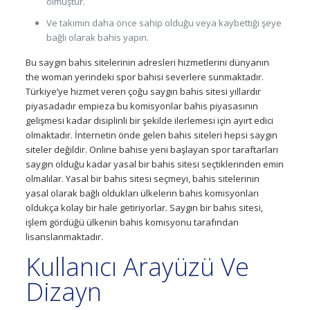
olmuştur.
Ve takımın daha önce sahip olduğu veya kaybettiği şeye
bağlı olarak bahis yapın.
Bu saygın bahis sitelerinin adresleri hizmetlerini dünyanın
the woman yerindeki spor bahisi severlere sunmaktadır.
Türkiye’ye hizmet veren çoğu saygın bahis sitesi yıllardır
piyasadadır empieza bu komisyonlar bahis piyasasının
gelişmesi kadar disiplinli bir şekilde ilerlemesi için ayırt edici
olmaktadır. İnternetin önde gelen bahis siteleri hepsi saygın
siteler değildir. Online bahise yeni başlayan spor taraftarları
saygın olduğu kadar yasal bir bahis sitesi seçtiklerinden emin
olmalılar. Yasal bir bahis sitesi seçmeyi, bahis sitelerinin
yasal olarak bağlı oldukları ülkelerin bahis komisyonları
oldukça kolay bir hale getiriyorlar. Saygın bir bahis sitesi,
işlem gördüğü ülkenin bahis komisyonu tarafından
lisanslanmaktadır.
Kullanıcı Arayüzü Ve
Dizayn