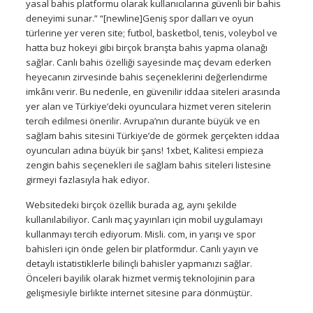
yasal bahis platformu olarak kullanıcılarına güvenli bir bahis
deneyimi sunar.” “[newline]Geniş spor dalları ve oyun
türlerine yer veren site; futbol, basketbol, tenis, voleybol ve
hatta buz hokeyi gibi birçok branşta bahis yapma olanağı
sağlar. Canlı bahis özelliği sayesinde maç devam ederken
heyecanın zirvesinde bahis seçeneklerini değerlendirme
imkânı verir. Bu nedenle, en güvenilir iddaa siteleri arasında
yer alan ve Türkiye’deki oyunculara hizmet veren sitelerin
tercih edilmesi önerilir. Avrupa’nın durante büyük ve en
sağlam bahis sitesini Türkiye’de de görmek gerçekten iddaa
oyuncuları adına büyük bir şans! 1xbet, Kalitesi empieza
zengin bahis seçenekleri ile sağlam bahis siteleri listesine
girmeyi fazlasıyla hak ediyor.
Websitedeki birçok özellik burada ag, aynı şekilde
kullanılabiliyor. Canlı maç yayınları için mobil uygulamayı
kullanmayı tercih ediyorum. Misli. com, in yarışı ve spor
bahisleri için önde gelen bir platformdur. Canlı yayın ve
detaylı istatistiklerle bilinçli bahisler yapmanızı sağlar.
Önceleri bayilik olarak hizmet vermiş teknolojinin para
gelişmesiyle birlikte internet sitesine para dönmüştür.