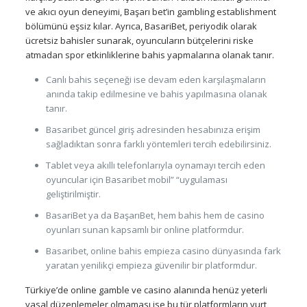
ve akıcı oyun deneyimi, Başarı bet’in gambling establishment
bölümünü eşsiz kılar. Ayrıca, BasariBet, periyodik olarak
ücretsiz bahisler sunarak, oyuncuların bütçelerini riske
atmadan spor etkinliklerine bahis yapmalarına olanak tanır.
Canlı bahis seçeneği ise devam eden karşılaşmaların
anında takip edilmesine ve bahis yapılmasına olanak
tanır.
Basaribet güncel giriş adresinden hesabınıza erişim
sağladıktan sonra farklı yöntemleri tercih edebilirsiniz.
Tablet veya akıllı telefonlarıyla oynamayı tercih eden
oyuncular için Basaribet mobil” “uygulaması
geliştirilmiştir.
BasariBet ya da BaşarıBet, hem bahis hem de casino
oyunları sunan kapsamlı bir online platformdur.
Basaribet, online bahis empieza casino dünyasında fark
yaratan yenilikçi empieza güvenilir bir platformdur.
Türkiye’de online gamble ve casino alanında henüz yeterli
yasal düzenlemeler olmaması ise bu tür platformların yurt