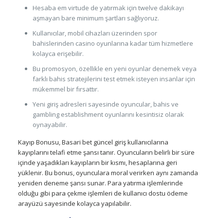
Hesaba em virtude de yatırmak için twelve dakikayı
aşmayan bare minimum şartları sağlıyoruz.
Kullanıcılar, mobil cihazları üzerinden spor
bahislerinden casino oyunlarına kadar tüm hizmetlere
kolayca erişebilir.
Bu promosyon, özellikle en yeni oyunlar denemek veya
farklı bahis stratejilerini test etmek isteyen insanlar için
mükemmel bir fırsattır.
Yeni giriş adresleri sayesinde oyuncular, bahis ve
gambling establishment oyunlarını kesintisiz olarak
oynayabilir.
Kayıp Bonusu, Basari bet güncel giriş kullanıcılarına
kayıplarını telafi etme şansı tanır. Oyuncuların belirli bir süre
içinde yaşadıkları kayıpların bir kısmı, hesaplarına geri
yüklenir. Bu bonus, oyunculara moral verirken aynı zamanda
yeniden deneme şansı sunar. Para yatırma işlemlerinde
olduğu gibi para çekme işlemleri de kullanıcı dostu ödeme
arayüzü sayesinde kolayca yapılabilir.