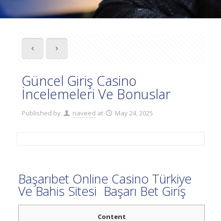
Güncel Giriş Casino
İncelemeleri Ve Bonuslar
Published by
naveed
at
May 24, 2025
Başarıbet Online Casino Türkiye
Ve Bahis Sitesi ️ Başarı Bet Giriş
Content