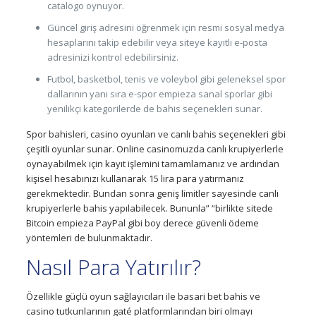
catalogo oynuyor.
Güncel giriş adresini öğrenmek için resmi sosyal medya
hesaplarını takip edebilir veya siteye kayıtlı e-posta
adresinizi kontrol edebilirsiniz.
Futbol, basketbol, tenis ve voleybol gibi geleneksel spor
dallarının yanı sıra e-spor empieza sanal sporlar gibi
yenilikçi kategorilerde de bahis seçenekleri sunar.
Spor bahisleri, casino oyunları ve canlı bahis seçenekleri gibi
çeşitli oyunlar sunar. Online casinomuzda canlı krupiyerlerle
oynayabilmek için kayıt işlemini tamamlamanız ve ardından
kişisel hesabınızı kullanarak 15 lira para yatırmanız
gerekmektedir. Bundan sonra geniş limitler sayesinde canlı
krupiyerlerle bahis yapılabilecek. Bununla” “birlikte sitede
Bitcoin empieza PayPal gibi boy derece güvenli ödeme
yöntemleri de bulunmaktadır.
Nasıl Para Yatırılır?
Özellikle güçlü oyun sağlayıcıları ile basari bet bahis ve
casino tutkunlarının gaté platformlarından biri olmayı