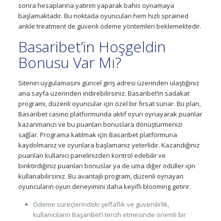
sonra hesaplarına yatırım yaparak bahis oynamaya
başlamaktadır. Bu noktada oyuncuları hem hızlı sprained
ankle treatment de güvenli ödeme yöntemleri beklemektedir.
Basaribet’in Hoşgeldin
Bonusu Var Mı?
Sitenin uygulamasını güncel giriş adresi üzerinden ulaştığınız
ana sayfa üzerinden indirebilirsiniz. Basaribet’in sadakat
programı, düzenli oyuncular için özel bir fırsat sunar. Bu plan,
Basaribet casino platformunda aktif oyun oynayarak puanlar
kazanmanızı ve bu puanları bonuslara dönüştürmenizi
sağlar. Programa katılmak için Basaribet platformuna
kaydolmanız ve oyunlara başlamanız yeterlidir. Kazandığınız
puanları kullanıcı panelinizden kontrol edebilir ve
biriktirdiğiniz puanları bonuslar ya de uma diğer ödüller için
kullanabilirsiniz. Bu avantajlı program, düzenli oynayan
oyuncuların oyun deneyimini daha keyifli blooming getirir.
Ödeme süreçlerindeki şeffaflık ve güvenilirlik,
kullanıcıların BaşarıBet’i tercih etmesinde önemli bir