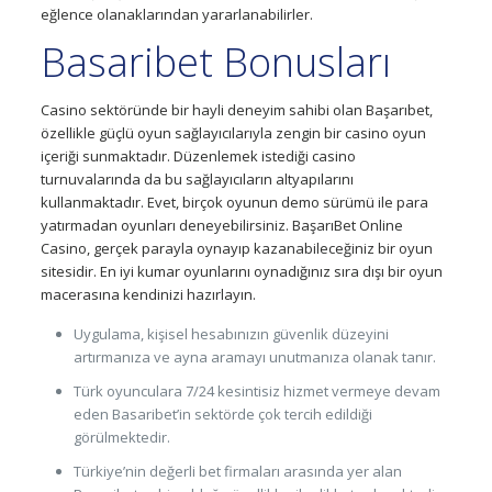
eğlence olanaklarından yararlanabilirler.
Basaribet Bonusları
Casino sektöründe bir hayli deneyim sahibi olan Başarıbet,
özellikle güçlü oyun sağlayıcılarıyla zengin bir casino oyun
içeriği sunmaktadır. Düzenlemek istediği casino
turnuvalarında da bu sağlayıcıların altyapılarını
kullanmaktadır. Evet, birçok oyunun demo sürümü ile para
yatırmadan oyunları deneyebilirsiniz. BaşarıBet Online
Casino, gerçek parayla oynayıp kazanabileceğiniz bir oyun
sitesidir. En iyi kumar oyunlarını oynadığınız sıra dışı bir oyun
macerasına kendinizi hazırlayın.
Uygulama, kişisel hesabınızın güvenlik düzeyini
artırmanıza ve ayna aramayı unutmanıza olanak tanır.
Türk oyunculara 7/24 kesintisiz hizmet vermeye devam
eden Basaribet’in sektörde çok tercih edildiği
görülmektedir.
Türkiye’nin değerli bet firmaları arasında yer alan