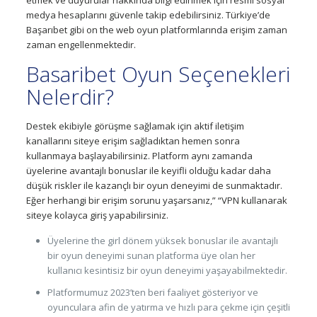
etmek ve duyurular hakkında bilgi edinmek için resmi sosyal
medya hesaplarını güvenle takip edebilirsiniz. Türkiye’de
Başarıbet gibi on the web oyun platformlarında erişim zaman
zaman engellenmektedir.
Basaribet Oyun Seçenekleri
Nelerdir?
Destek ekibiyle görüşme sağlamak için aktif iletişim
kanallarını siteye erişim sağladıktan hemen sonra
kullanmaya başlayabilirsiniz. Platform aynı zamanda
üyelerine avantajlı bonuslar ile keyifli olduğu kadar daha
düşük riskler ile kazançlı bir oyun deneyimi de sunmaktadır.
Eğer herhangi bir erişim sorunu yaşarsanız,” “VPN kullanarak
siteye kolayca giriş yapabilirsiniz.
Üyelerine the girl dönem yüksek bonuslar ile avantajlı
bir oyun deneyimi sunan platforma üye olan her
kullanıcı kesintisiz bir oyun deneyimi yaşayabilmektedir.
Platformumuz 2023’ten beri faaliyet gösteriyor ve
oyunculara afin de yatırma ve hızlı para çekme için çeşitli