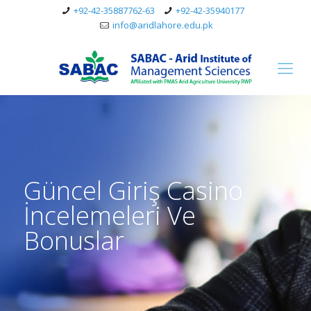
+92-42-35887762-63
+92-42-35940177
info@aridlahore.edu.pk
Güncel Giriş Casino
İncelemeleri Ve
Bonuslar