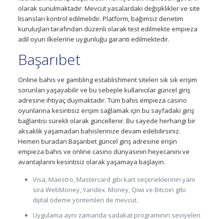
olarak sunulmaktadır. Mevcut yasalardaki değişiklikler ve site
lisansları kontrol edilmelidir. Platform, bağımsız denetim
kuruluşları tarafından düzenli olarak test edilmekte empieza
adil oyun ilkelerine uygunluğu garanti edilmektedir.
Başarıbet
Online bahis ve gambling establishment siteleri sık sık erişim
sorunları yaşayabilir ve bu sebeple kullanıcılar güncel giriş
adresine ihtiyaç duymaktadır. Tüm bahis empieza casino
oyunlarına kesintisiz erişim sağlamak için bu sayfadaki giriş
bağlantısı sürekli olarak güncellenir. Bu sayede herhangi bir
aksaklık yaşamadan bahislerinize devam edebilirsiniz.
Hemen buradan Başarıbet güncel giriş adresine erişin
empieza bahis ve online casino dünyasının heyecanını ve
avantajlarını kesintisiz olarak yaşamaya başlayın.
Visa, Maestro, Mastercard gibi kart seçeneklerinin yanı
sıra WebMoney, Yandex. Money, Qiwi ve Bitcoin gibi
dijital ödeme yöntemleri de mevcut.
Uygulama aynı zamanda sadakat programının seviyeleri