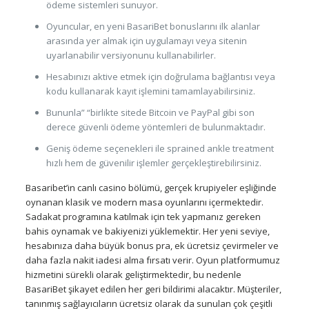
ödeme sistemleri sunuyor.
Oyuncular, en yeni BasariBet bonuslarını ilk alanlar
arasında yer almak için uygulamayı veya sitenin
uyarlanabilir versiyonunu kullanabilirler.
Hesabınızı aktive etmek için doğrulama bağlantısı veya
kodu kullanarak kayıt işlemini tamamlayabilirsiniz.
Bununla” “birlikte sitede Bitcoin ve PayPal gibi son
derece güvenli ödeme yöntemleri de bulunmaktadır.
Geniş ödeme seçenekleri ile sprained ankle treatment
hızlı hem de güvenilir işlemler gerçekleştirebilirsiniz.
Basaribet’in canlı casino bölümü, gerçek krupiyeler eşliğinde
oynanan klasik ve modern masa oyunlarını içermektedir.
Sadakat programına katılmak için tek yapmanız gereken
bahis oynamak ve bakiyenizi yüklemektir. Her yeni seviye,
hesabınıza daha büyük bonus pra, ek ücretsiz çevirmeler ve
daha fazla nakit iadesi alma fırsatı verir. Oyun platformumuz
hizmetini sürekli olarak geliştirmektedir, bu nedenle
BasariBet şikayet edilen her geri bildirimi alacaktır. Müşteriler,
tanınmış sağlayıcıların ücretsiz olarak da sunulan çok çeşitli