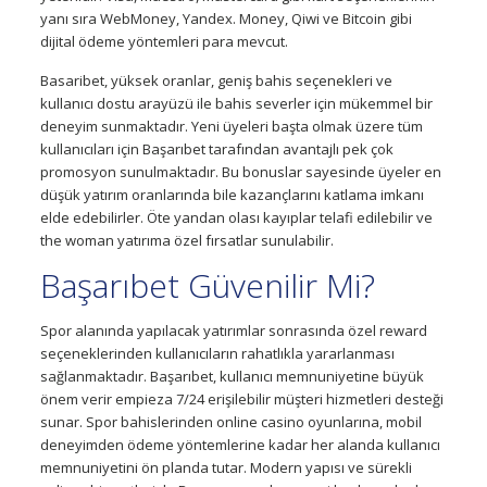
yanı sıra WebMoney, Yandex. Money, Qiwi ve Bitcoin gibi
dijital ödeme yöntemleri para mevcut.
Basaribet, yüksek oranlar, geniş bahis seçenekleri ve
kullanıcı dostu arayüzü ile bahis severler için mükemmel bir
deneyim sunmaktadır. Yeni üyeleri başta olmak üzere tüm
kullanıcıları için Başarıbet tarafından avantajlı pek çok
promosyon sunulmaktadır. Bu bonuslar sayesinde üyeler en
düşük yatırım oranlarında bile kazançlarını katlama imkanı
elde edebilirler. Öte yandan olası kayıplar telafi edilebilir ve
the woman yatırıma özel fırsatlar sunulabilir.
Başarıbet Güvenilir Mi?
Spor alanında yapılacak yatırımlar sonrasında özel reward
seçeneklerinden kullanıcıların rahatlıkla yararlanması
sağlanmaktadır. Başarıbet, kullanıcı memnuniyetine büyük
önem verir empieza 7/24 erişilebilir müşteri hizmetleri desteği
sunar. Spor bahislerinden online casino oyunlarına, mobil
deneyimden ödeme yöntemlerine kadar her alanda kullanıcı
memnuniyetini ön planda tutar. Modern yapısı ve sürekli