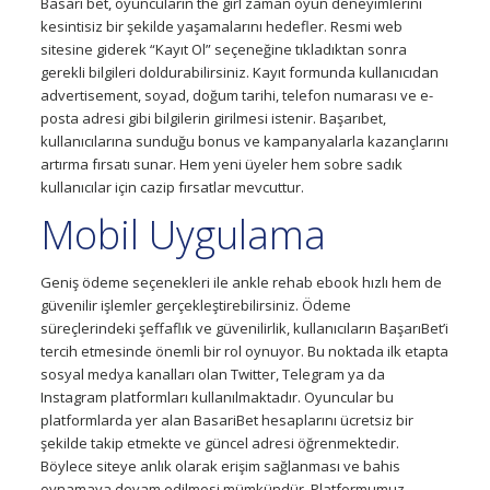
Basari bet, oyuncuların the girl zaman oyun deneyimlerini
kesintisiz bir şekilde yaşamalarını hedefler. Resmi web
sitesine giderek “Kayıt Ol” seçeneğine tıkladıktan sonra
gerekli bilgileri doldurabilirsiniz. Kayıt formunda kullanıcıdan
advertisement, soyad, doğum tarihi, telefon numarası ve e-
posta adresi gibi bilgilerin girilmesi istenir. Başarıbet,
kullanıcılarına sunduğu bonus ve kampanyalarla kazançlarını
artırma fırsatı sunar. Hem yeni üyeler hem sobre sadık
kullanıcılar için cazip fırsatlar mevcuttur.
Mobil Uygulama
Geniş ödeme seçenekleri ile ankle rehab ebook hızlı hem de
güvenilir işlemler gerçekleştirebilirsiniz. Ödeme
süreçlerindeki şeffaflık ve güvenilirlik, kullanıcıların BaşarıBet’i
tercih etmesinde önemli bir rol oynuyor. Bu noktada ilk etapta
sosyal medya kanalları olan Twitter, Telegram ya da
Instagram platformları kullanılmaktadır. Oyuncular bu
platformlarda yer alan BasariBet hesaplarını ücretsiz bir
şekilde takip etmekte ve güncel adresi öğrenmektedir.
Böylece siteye anlık olarak erişim sağlanması ve bahis
oynamaya devam edilmesi mümkündür. Platformumuz