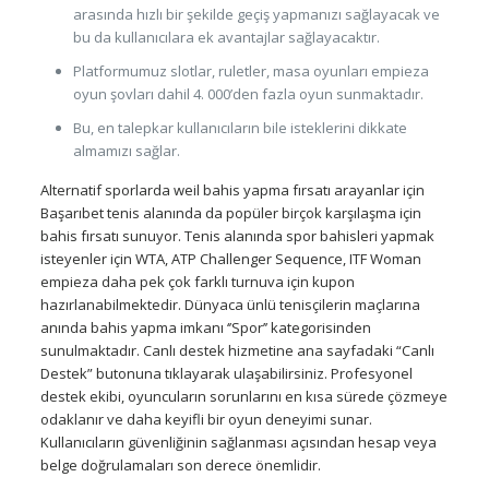
arasında hızlı bir şekilde geçiş yapmanızı sağlayacak ve
bu da kullanıcılara ek avantajlar sağlayacaktır.
Platformumuz slotlar, ruletler, masa oyunları empieza
oyun şovları dahil 4. 000’den fazla oyun sunmaktadır.
Bu, en talepkar kullanıcıların bile isteklerini dikkate
almamızı sağlar.
Alternatif sporlarda weil bahis yapma fırsatı arayanlar için
Başarıbet tenis alanında da popüler birçok karşılaşma için
bahis fırsatı sunuyor. Tenis alanında spor bahisleri yapmak
isteyenler için WTA, ATP Challenger Sequence, ITF Woman
empieza daha pek çok farklı turnuva için kupon
hazırlanabilmektedir. Dünyaca ünlü tenisçilerin maçlarına
anında bahis yapma imkanı ‘’Spor’’ kategorisinden
sunulmaktadır. Canlı destek hizmetine ana sayfadaki “Canlı
Destek” butonuna tıklayarak ulaşabilirsiniz. Profesyonel
destek ekibi, oyuncuların sorunlarını en kısa sürede çözmeye
odaklanır ve daha keyifli bir oyun deneyimi sunar.
Kullanıcıların güvenliğinin sağlanması açısından hesap veya
belge doğrulamaları son derece önemlidir.