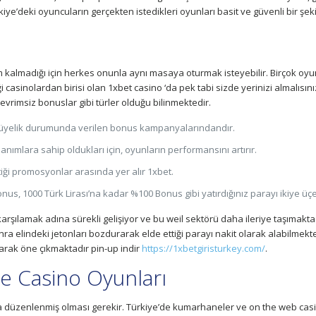
rkiye’deki oyuncuların gerçekten istedikleri oyunları basit ve güvenli bir ş
kalmadığı için herkes onunla aynı masaya oturmak isteyebilir. Birçok oy
ği casinolardan birisi olan 1xbet casino ‘da pek tabi sizde yerinizi almalısın
evrimsiz bonuslar gibi türler olduğu bilinmektedir.
lk üyelik durumunda verilen bonus kampanyalarındandır.
nımlara sahip oldukları için, oyunların performansını artırır.
iği promosyonlar arasında yer alır 1xbet.
us, 1000 Türk Lirası’na kadar %100 Bonus gibi yatırdığınız parayı ikiye ü
ı karşılamak adına sürekli gelişiyor ve bu weil sektörü daha ileriye taşımak
ra elindeki jetonları bozdurarak elde ettiği parayı nakit olarak alabilmekted
arak öne çıkmaktadır pin-up indir
https://1xbetgiristurkey.com/
.
ne Casino Oyunları
ieza düzenlenmiş olması gerekir. Türkiye’de kumarhaneler ve on the web casi