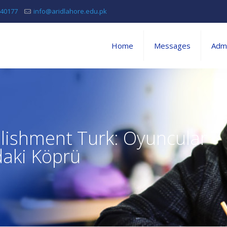
940177
info@aridlahore.edu.pk
Home
Messages
Adm
lishment Turk: Oyuncular
ndaki Köprü