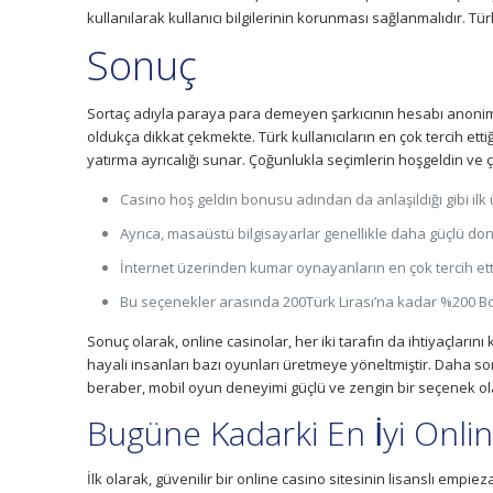
kullanılarak kullanıcı bilgilerinin korunması sağlanmalıdır. Tü
Sonuç
Sortaç adıyla paraya para demeyen şarkıcının hesabı anonim 
oldukça dikkat çekmekte. Türk kullanıcıların en çok tercih etti
yatırma ayrıcalığı sunar. Çoğunlukla seçimlerin hoşgeldin ve ç
Casino hoş geldin bonusu adından da anlaşıldığı gibi i
Ayrıca, masaüstü bilgisayarlar genellikle daha güçlü dona
İnternet üzerinden kumar oynayanların en çok tercih ett
Bu seçenekler arasında 200Türk Lirası’na kadar %200 Bon
Sonuç olarak, online casinolar, her iki tarafın da ihtiyaçların
hayali insanları bazı oyunları üretmeye yöneltmiştir. Daha son
beraber, mobil oyun deneyimi güçlü ve zengin bir seçenek ol
Bugüne Kadarki En İyi Onli
İlk olarak, güvenilir bir online casino sitesinin lisanslı emp