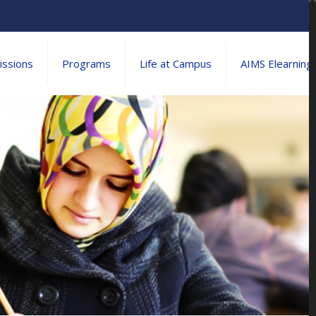
issions
Programs
Life at Campus
AIMS Elearning