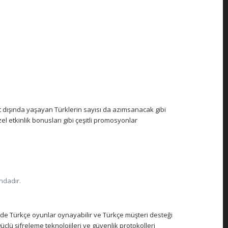
 yurt dışında yaşayan Türklerin sayısı da azımsanacak gibi
l etkinlik bonusları gibi çeşitli promosyonlar
ndadır.
inde Türkçe oyunlar oynayabilir ve Türkçe müşteri desteği
 güçlü şifreleme teknolojileri ve güvenlik protokolleri