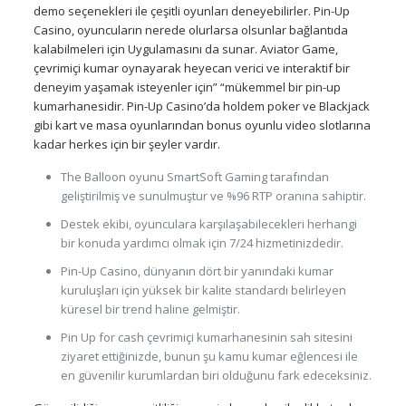
demo seçenekleri ile çeşitli oyunları deneyebilirler. Pin-Up
Casino, oyuncuların nerede olurlarsa olsunlar bağlantıda
kalabilmeleri için Uygulamasını da sunar. Aviator Game,
çevrimiçi kumar oynayarak heyecan verici ve interaktif bir
deneyim yaşamak isteyenler için” “mükemmel bir pin-up
kumarhanesidir. Pin-Up Casino’da holdem poker ve Blackjack
gibi kart ve masa oyunlarından bonus oyunlu video slotlarına
kadar herkes için bir şeyler vardır.
The Balloon oyunu SmartSoft Gaming tarafından
geliştirilmiş ve sunulmuştur ve %96 RTP oranına sahiptir.
Destek ekibi, oyunculara karşılaşabilecekleri herhangi
bir konuda yardımcı olmak için 7/24 hizmetinizdedir.
Pin-Up Casino, dünyanın dört bir yanındaki kumar
kuruluşları için yüksek bir kalite standardı belirleyen
küresel bir trend haline gelmiştir.
Pin Up for cash çevrimiçi kumarhanesinin sah sitesini
ziyaret ettiğinizde, bunun şu kamu kumar eğlencesi ile
en güvenilir kurumlardan biri olduğunu fark edeceksiniz.