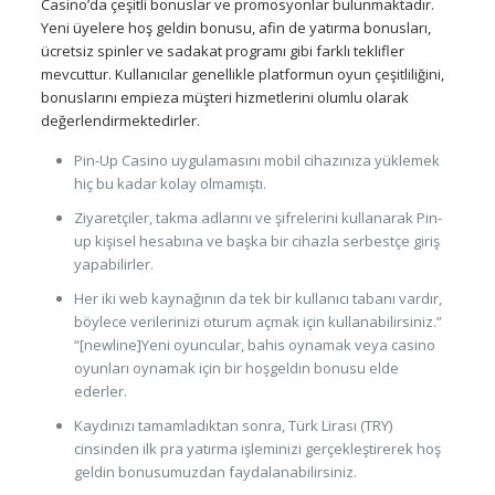
Casino’da çeşitli bonuslar ve promosyonlar bulunmaktadır.
Yeni üyelere hoş geldin bonusu, afin de yatırma bonusları,
ücretsiz spinler ve sadakat programı gibi farklı teklifler
mevcuttur. Kullanıcılar genellikle platformun oyun çeşitliliğini,
bonuslarını empieza müşteri hizmetlerini olumlu olarak
değerlendirmektedirler.
Pin-Up Casino uygulamasını mobil cihazınıza yüklemek
hiç bu kadar kolay olmamıştı.
Ziyaretçiler, takma adlarını ve şifrelerini kullanarak Pin-
up kişisel hesabına ve başka bir cihazla serbestçe giriş
yapabilirler.
Her iki web kaynağının da tek bir kullanıcı tabanı vardır,
böylece verilerinizi oturum açmak için kullanabilirsiniz.”
“[newline]Yeni oyuncular, bahis oynamak veya casino
oyunları oynamak için bir hoşgeldin bonusu elde
ederler.
Kaydınızı tamamladıktan sonra, Türk Lirası (TRY)
cinsinden ilk pra yatırma işleminizi gerçekleştirerek hoş
geldin bonusumuzdan faydalanabilirsiniz.