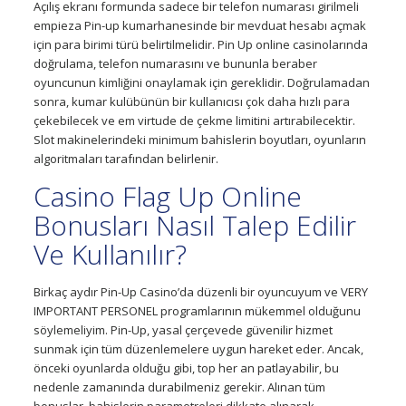
Açılış ekranı formunda sadece bir telefon numarası girilmeli
empieza Pin-up kumarhanesinde bir mevduat hesabı açmak
için para birimi türü belirtilmelidir. Pin Up online casinolarında
doğrulama, telefon numarasını ve bununla beraber
oyuncunun kimliğini onaylamak için gereklidir. Doğrulamadan
sonra, kumar kulübünün bir kullanıcısı çok daha hızlı para
çekebilecek ve em virtude de çekme limitini artırabilecektir.
Slot makinelerindeki minimum bahislerin boyutları, oyunların
algoritmaları tarafından belirlenir.
Casino Flag Up Online
Bonusları Nasıl Talep Edilir
Ve Kullanılır?
Birkaç aydır Pin-Up Casino’da düzenli bir oyuncuyum ve VERY
IMPORTANT PERSONEL programlarının mükemmel olduğunu
söylemeliyim. Pin-Up, yasal çerçevede güvenilir hizmet
sunmak için tüm düzenlemelere uygun hareket eder. Ancak,
önceki oyunlarda olduğu gibi, top her an patlayabilir, bu
nedenle zamanında durabilmeniz gerekir. Alınan tüm