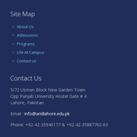
Site Map
About Us
Admissions
Programs
Life At Campus
Contact us
Contact Us
5/72 Usman Block New Garden Town
Opp Punjab University Hostel Gate # 4
Lahore, Pakistan.
Email :
info@aridlahore.edu.pk
Phone: +92-42-35940177 & +92-42-35887762-63