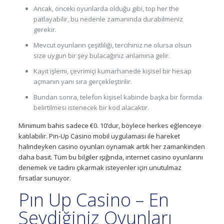
Ancak, önceki oyunlarda olduğu gibi, top her the
patlayabilir, bu nedenle zamanında durabilmeniz
gerekir.
Mevcut oyunların çeşitliliği, tercihiniz ne olursa olsun
size uygun bir şey bulacağınız anlamına gelir.
Kayıt işlemi, çevrimiçi kumarhanede kişisel bir hesap
açmanın yanı sıra gerçekleştirilir.
Bundan sonra, telefon kişisel kabinde başka bir formda
belirtilmesi istenecek bir kod alacaktır.
Minimum bahis sadece €0. 10’dur, böylece herkes eğlenceye
katılabilir. Pin-Up Casino mobil uygulaması ile hareket
halindeyken casino oyunları oynamak artık her zamankinden
daha basit. Tüm bu bilgiler ışığında, internet casino oyunlarını
denemek ve tadını çıkarmak isteyenler için unutulmaz
fırsatlar sunuyor.
Pın Up Casino – En
Sevdiğiniz Oyunları