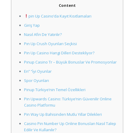
Content
pin Up Casino’da Kayıt Kısıtlamaları
Giriş Yap
Nasıl Afin De Yatırılır?
Pın Up Crush Oyunları Seçkisi
Pin Up Casino Hangi Dilleri Destekliyor?
Pınup Casino Tr – Büyük Bonuslar Ve Promosyonlar
En” “i̇yi Oyunlar
Spor Oyunları
Pinup Türkiye’nin Temel Özellikleri
Pin Upwards Casino: Türkiye’nin Güvenilir Online
Casino Platformu
Pin Way Up Bahisinden Mutlu Yıllar Dilekleri
Casino Pin Number Up Online Bonusları Nasıl Talep
Edilir Ve Kullanılır?