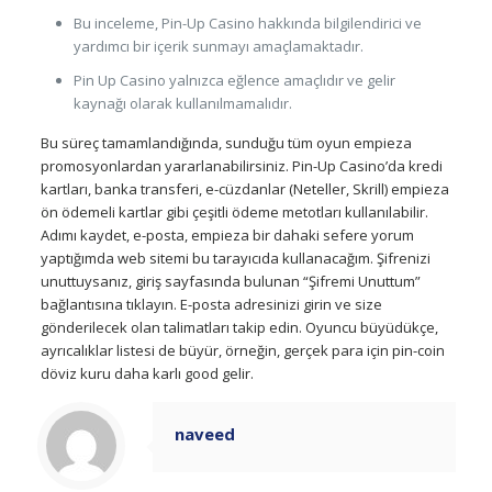
Bu inceleme, Pin-Up Casino hakkında bilgilendirici ve
yardımcı bir içerik sunmayı amaçlamaktadır.
Pin Up Casino yalnızca eğlence amaçlıdır ve gelir
kaynağı olarak kullanılmamalıdır.
Bu süreç tamamlandığında, sunduğu tüm oyun empieza
promosyonlardan yararlanabilirsiniz. Pin-Up Casino’da kredi
kartları, banka transferi, e-cüzdanlar (Neteller, Skrill) empieza
ön ödemeli kartlar gibi çeşitli ödeme metotları kullanılabilir.
Adımı kaydet, e-posta, empieza bir dahaki sefere yorum
yaptığımda web sitemi bu tarayıcıda kullanacağım. Şifrenizi
unuttuysanız, giriş sayfasında bulunan “Şifremi Unuttum”
bağlantısına tıklayın. E-posta adresinizi girin ve size
gönderilecek olan talimatları takip edin. Oyuncu büyüdükçe,
ayrıcalıklar listesi de büyür, örneğin, gerçek para için pin-coin
döviz kuru daha karlı good gelir.
naveed