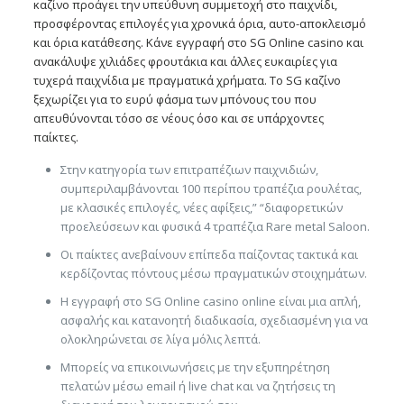
καζίνο προάγει την υπεύθυνη συμμετοχή στο παιχνίδι,
προσφέροντας επιλογές για χρονικά όρια, αυτο-αποκλεισμό
και όρια κατάθεσης. Κάνε εγγραφή στο SG Online casino και
ανακάλυψε χιλιάδες φρουτάκια και άλλες ευκαιρίες για
τυχερά παιχνίδια με πραγματικά χρήματα. Το SG καζίνο
ξεχωρίζει για το ευρύ φάσμα των μπόνους του που
απευθύνονται τόσο σε νέους όσο και σε υπάρχοντες
παίκτες.
Στην κατηγορία των επιτραπέζιων παιχνιδιών,
συμπεριλαμβάνονται 100 περίπου τραπέζια ρουλέτας,
με κλασικές επιλογές, νέες αφίξεις,” “διαφορετικών
προελεύσεων και φυσικά 4 τραπέζια Rare metal Saloon.
Οι παίκτες ανεβαίνουν επίπεδα παίζοντας τακτικά και
κερδίζοντας πόντους μέσω πραγματικών στοιχημάτων.
Η εγγραφή στο SG Online casino online είναι μια απλή,
ασφαλής και κατανοητή διαδικασία, σχεδιασμένη για να
ολοκληρώνεται σε λίγα μόλις λεπτά.
Μπορείς να επικοινωνήσεις με την εξυπηρέτηση
πελατών μέσω email ή live chat και να ζητήσεις τη