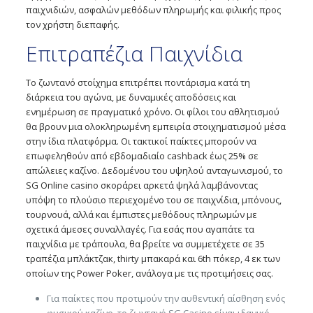
παιχνιδιών, ασφαλών μεθόδων πληρωμής και φιλικής προς
τον χρήστη διεπαφής.
Επιτραπέζια Παιχνίδια
Το ζωντανό στοίχημα επιτρέπει ποντάρισμα κατά τη
διάρκεια του αγώνα, με δυναμικές αποδόσεις και
ενημέρωση σε πραγματικό χρόνο. Οι φίλοι του αθλητισμού
θα βρουν μια ολοκληρωμένη εμπειρία στοιχηματισμού μέσα
στην ίδια πλατφόρμα. Οι τακτικοί παίκτες μπορούν να
επωφεληθούν από εβδομαδιαίο cashback έως 25% σε
απώλειες καζίνο. Δεδομένου του υψηλού ανταγωνισμού, το
SG Online casino σκοράρει αρκετά ψηλά λαμβάνοντας
υπόψη το πλούσιο περιεχομένο του σε παιχνίδια, μπόνους,
τουρνουά, αλλά και έμπιστες μεθόδους πληρωμών με
σχετικά άμεσες συναλλαγές. Για εσάς που αγαπάτε τα
παιχνίδια με τράπουλα, θα βρείτε να συμμετέχετε σε 35
τραπέζια μπλάκτζακ, thirty μπακαρά και 6th πόκερ, 4 εκ των
οποίων της Power Poker, ανάλογα με τις προτιμήσεις σας.
Για παίκτες που προτιμούν την αυθεντική αίσθηση ενός