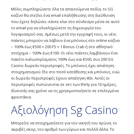
Μόλις συμπληρώσετε όλα τα απαιτούμενα πεδία, το SG
καζίνο θα στείλει ένα email επαλήθευσης στη διεύθυνση
που έχετε δηλώσει- κάντε κλικ στο σύνδεσμο μέσα σε αυτό
το email για να ολοκληρώσετε τη δημιουργία του
λογαριασμού σας. Αμέσως μετά την εγγραφή τους, οι νέοι
παίκτες μπορούν να λάβουν ένα μπόνους στο online καζίνο
– 100% έως €500 + 200 FS + 1 Bonus Crab ή στο αθλητικό
στοίχημα – 100% έως €100. Οι νέοι παίκτες λαμβάνουν ένα
πακέτο καλωσορίσματος 100% έως και €500, συν 200 SG
Casino δωρεάν περιστροφές. Το μπόνους έχει απαίτηση
στοιχηματισμού 35x στο ποσό κατάθεσης και μπόνους, ενώ
οι δωρεάν περιστροφές έχουν απαίτηση 40x. Αυτές οι
περιστροφές πιστώνονται σε σετ των thirty για 10 ημέρες,
δίνοντάς σας χρόνο να τις χρησιμοποιήσετε σε επιλεγμένα
φρουτάκια.
Αξιολόγηση Sg Casino
Μπορείτε να στοιχηματίσετε για τον νικητή του αγώνα, το
ακριβές σκορ, τον αριθμό των γύρων και πολλά άλλα. Το