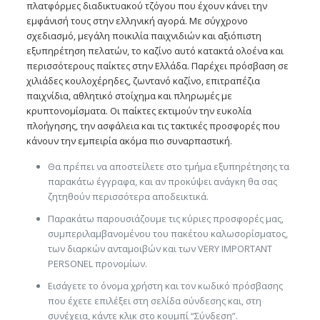
πλατφόρμες διαδικτυακού τζόγου που έχουν κάνει την
εμφάνισή τους στην ελληνική αγορά. Με σύγχρονο
σχεδιασμό, μεγάλη ποικιλία παιχνιδιών και αξιόπιστη
εξυπηρέτηση πελατών, το καζίνο αυτό κατακτά ολοένα και
περισσότερους παίκτες στην Ελλάδα. Παρέχει πρόσβαση σε
χιλιάδες κουλοχέρηδες, ζωντανό καζίνο, επιτραπέζια
παιχνίδια, αθλητικό στοίχημα και πληρωμές με
κρυπτονομίσματα. Οι παίκτες εκτιμούν την ευκολία
πλοήγησης, την ασφάλεια και τις τακτικές προσφορές που
κάνουν την εμπειρία ακόμα πιο συναρπαστική.
Θα πρέπει να αποστείλετε στο τμήμα εξυπηρέτησης τα
παρακάτω έγγραφα, και αν προκύψει ανάγκη θα σας
ζητηθούν περισσότερα αποδεικτικά.
Παρακάτω παρουσιάζουμε τις κύριες προσφορές μας,
συμπεριλαμβανομένου του πακέτου καλωσορίσματος,
των διαρκών ανταμοιβών και των VERY IMPORTANT
PERSONEL προνομίων.
Εισάγετε το όνομα χρήστη και τον κωδικό πρόσβασης
που έχετε επιλέξει στη σελίδα σύνδεσης και, στη
συνέχεια, κάντε κλικ στο κουμπί “Σύνδεση”.