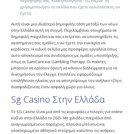
περιήγησής σας, πληκτρολογήστε “SG καζίνο” (ή
χρησιμοποιήστε τη σελίδα που έχετε σελιδοδείκτη, αν
έχετε).
Αυτή είναι μια ιδιαίτερα δημοφιλής τάση μεταξύ των νέων
στην Ελλάδα αυτή τη στιγμή. Περιλαμβάνει στοιχήματα σε
δημοφιλή παιχνίδια και σας επιτρέπει να υποστηρίξετε τις
αγαπημένες σας ομάδες, ενώ έχετε την ευκαιρία να
κερδίσετε. Η ειδική σελίδα μας προσφέρει εργαλεία όπως
αυτο-αποκλεισμό και συνδέσμους με ομάδες υποστήριξης,
όπως οι GamCare και Gambling Therapy. Οι παίκτες
μπορούν να ορίσουν όρια ή να κάνουν διαλείμματα για να
διατηρήσουν τον έλεγχο. Επιπλέον, εφαρμόζουμε
επαλήθευση ηλικίας για να αποτρέψουμε τον ανήλικο τζόγο,
διασφαλίζοντας έναν ασφαλή χώρο για όλους.
Sg Casino Στην Ελλάδα
Το SG Casino είναι μια από τις κορυφαίες επιλογές για online
καζίνο στην Ελλάδα το 2025. Με χιλιάδες παιχνίδια από
αναγνωρισμένους παρόχους, πλούσια μπόνους και
ολοκληρωμένο αθλητικό στοίχημα, καλύπτει τις ανάγκες