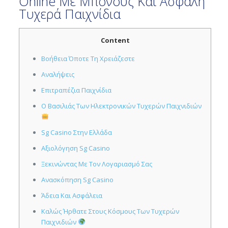
Online Με Μπόνους Και Ασφαλή
Τυχερά Παιχνίδια
Content
Βοήθεια Όποτε Τη Χρειάζεστε
Αναλήψεις
Επιτραπέζια Παιχνίδια
Ο Βασιλιάς Των Ηλεκτρονικών Τυχερών Παιχνιδιών
Sg Casino Στην Ελλάδα
Αξιολόγηση Sg Casino
Ξεκινώντας Με Τον Λογαριασμό Σας
Ανασκόπηση Sg Casino
Άδεια Και Ασφάλεια
Καλώς Ήρθατε Στους Κόσμους Των Τυχερών
Παιχνιδιών