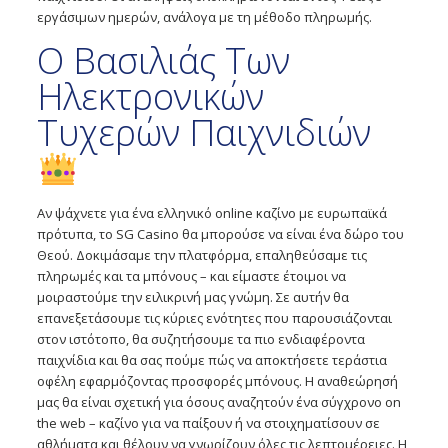
εργάσιμων ημερών, ανάλογα με τη μέθοδο πληρωμής.
Ο Βασιλιάς Των
Ηλεκτρονικών
Τυχερών Παιχνιδιών
Αν ψάχνετε για ένα ελληνικό online καζίνο με ευρωπαϊκά
πρότυπα, το SG Casino θα μπορούσε να είναι ένα δώρο του
Θεού. Δοκιμάσαμε την πλατφόρμα, επαληθεύσαμε τις
πληρωμές και τα μπόνους – και είμαστε έτοιμοι να
μοιραστούμε την ειλικρινή μας γνώμη. Σε αυτήν θα
επανεξετάσουμε τις κύριες ενότητες που παρουσιάζονται
στον ιστότοπο, θα συζητήσουμε τα πιο ενδιαφέροντα
παιχνίδια και θα σας πούμε πώς να αποκτήσετε τεράστια
οφέλη εφαρμόζοντας προσφορές μπόνους. Η αναθεώρησή
μας θα είναι σχετική για όσους αναζητούν ένα σύγχρονο on
the web – καζίνο για να παίξουν ή να στοιχηματίσουν σε
αθλήματα και θέλουν να γνωρίζουν όλες τις λεπτομέρειες. Η