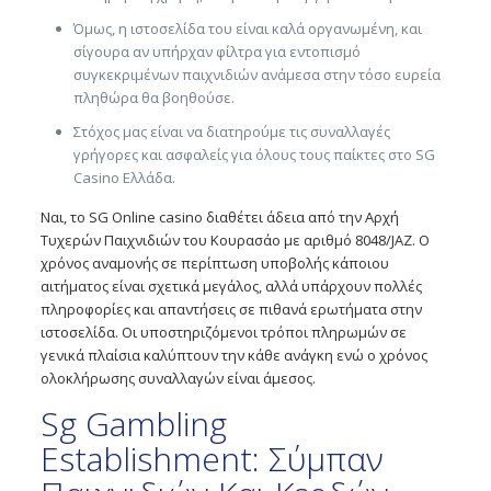
Όμως, η ιστοσελίδα του είναι καλά οργανωμένη, και
σίγουρα αν υπήρχαν φίλτρα για εντοπισμό
συγκεκριμένων παιχνιδιών ανάμεσα στην τόσο ευρεία
πληθώρα θα βοηθούσε.
Στόχος μας είναι να διατηρούμε τις συναλλαγές
γρήγορες και ασφαλείς για όλους τους παίκτες στο SG
Casino Ελλάδα.
Ναι, το SG Online casino διαθέτει άδεια από την Αρχή
Τυχερών Παιχνιδιών του Κουρασάο με αριθμό 8048/JAZ. Ο
χρόνος αναμονής σε περίπτωση υποβολής κάποιου
αιτήματος είναι σχετικά μεγάλος, αλλά υπάρχουν πολλές
πληροφορίες και απαντήσεις σε πιθανά ερωτήματα στην
ιστοσελίδα. Οι υποστηριζόμενοι τρόποι πληρωμών σε
γενικά πλαίσια καλύπτουν την κάθε ανάγκη ενώ ο χρόνος
ολοκλήρωσης συναλλαγών είναι άμεσος.
Sg Gambling
Establishment: Σύμπαν