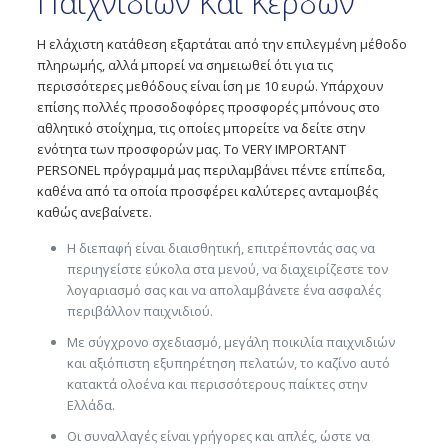
Παιχνιδιών Και Κερδών
Η ελάχιστη κατάθεση εξαρτάται από την επιλεγμένη μέθοδο
πληρωμής, αλλά μπορεί να σημειωθεί ότι για τις
περισσότερες μεθόδους είναι ίση με 10 ευρώ. Υπάρχουν
επίσης πολλές προσοδοφόρες προσφορές μπόνους στο
αθλητικό στοίχημα, τις οποίες μπορείτε να δείτε στην
ενότητα των προσφορών μας. Το VERY IMPORTANT
PERSONEL πρόγραμμά μας περιλαμβάνει πέντε επίπεδα,
καθένα από τα οποία προσφέρει καλύτερες ανταμοιβές
καθώς ανεβαίνετε.
Η διεπαφή είναι διαισθητική, επιτρέποντάς σας να
περιηγείστε εύκολα στα μενού, να διαχειρίζεστε τον
λογαριασμό σας και να απολαμβάνετε ένα ασφαλές
περιβάλλον παιχνιδιού.
Με σύγχρονο σχεδιασμό, μεγάλη ποικιλία παιχνιδιών
και αξιόπιστη εξυπηρέτηση πελατών, το καζίνο αυτό
κατακτά ολοένα και περισσότερους παίκτες στην
Ελλάδα.
Οι συναλλαγές είναι γρήγορες και απλές, ώστε να