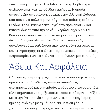
επικοινωνήσουν μέσω live talk για άμεση βοήθεια ή να
στείλουν email για πιο σύνθετα αιτήματα. Η ομάδα
υποστήριξης απαντά γρήγορα και στην ελληνική γλώσσα,
κάτι που είναι πολύ σημαντικό για τους παίκτες από την
Ελλάδα. Το SG καζίνο λειτουργεί από την Rabidi NV και
κατέχει άδεια” “από την Αρχή Τυχερών Παιχνιδιών του
Κουρασάο, διασφαλίζοντας ότι πληροί αυστηρά πρότυπα
δικαιοσύνης και αξιοπιστίας. Όλες οι οικονομικές
συναλλαγές διασφαλίζονται από προηγμένη τεχνολογία
κρυπτογράφησης, έτσι ώστε οι προσωπικές και τραπεζικές
πληροφορίες των παικτών να παραμένουν εμπιστευτικές.
Άδεια Και Ασφάλεια
Όλες αυτές οι προσφορές υπόκεινται σε συγκεκριμένους
όρους και προϋποθέσεις, όπως οι απαιτήσεις
στοιχηματισμού και οι περίοδοι ισχύος του μπόνους, οπότε
είναι σημαντικό να τις εξετάσετε προσεκτικά πριν επιλέξετε.
Μετά την έγκριση, διεκπεραιώνονται σε 1-3 εργάσιμες
ημέρες, ανάλογα με τη μέθοδο. Ναι, η πλατφόρμα
χρησιμοποιεί σύγχρονη τεχνολογία SSL και προστατεύει τα