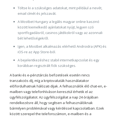
Töltse ki a szükséges adatokat, mint például a nevét,
email címét és jelszavát.
A Mostbet Hungary a legális magyar online kaszinó
között kiemelkedő ajánlatokat nyújt, legyen szó
sportfogadásról, casinos játékokról vagy az azonnali
bét lehetőségekről.
Igen, a Mostbet alkalmazás elérhető Androidra (APK) és
iOS-re az App Store-ból.
A bejelentkezéshez stabil internetkapcsolat és egy
korábban regisztrált fiók szükséges.
A banki és e-pénztárcás befizetések esetén nincs
tranzakciós díj, míg a kriptovaluták használatakor
előfordulhatnak hálózati díjak. A felhasználók élő chat-en, e-
mailben vagy telefonhíváson keresztül érhetik el az
ügyfélszolgálatot. Az ügyfélszolgálat a nap 24 órájában
rendelkezésre áll, hogy segítsen a felhasználóknak
bármilyen problémával vagy kérdéssel kapcsolatban. Ezek
között szerepel the telefonszámon, e-mailben és a