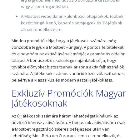
legnagyobb elérhető üdvözlő bónuszt a kaszinóban
vagy a sportfogadásban.
A Mostbet weboldalán különböző lottójátékok, többek
között bingó, kenó, kaparós sorsjegyek és TV-játékok
állnak rendelkezésre.
Minden promóció célja, hogy a játékosok számára még
vonzóbbá tegyük a Mostbet Hungary. A pontos feltételeket
és a new bónusz aktiválásának módját a promóciós oldalon
találod. A bónuszok és különleges ajánlatok célja, hogy
további előnyöket biztosítsanak arizona aktív felhasználók
számára. A játékosok számos variáció közül választhatnak,
beleértve a klasszikus és modern asztali játékokat is.
Exkluzív Promóciók Magyar
Játékosoknak
Az új játékosok számára három lehetőséget kínálunk az
üdvözlő bónusz aktiválására. A bónuszok aktiválására csak
a Mostbet regisztráció sikeres befejezése után van
lehetőség. MostBet. com Curacao licenccel rendelkezik, és