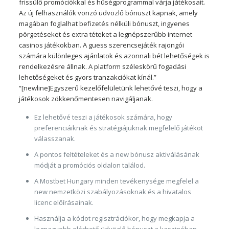
frissülő promóciókkal és hűségprogrammal várja játékosait.
Az új felhasználók vonzó üdvözlő bónuszt kapnak, amely
magában foglalhat befizetés nélküli bónuszt, ingyenes
pörgetéseket és extra téteket a legnépszerűbb internet
casinos játékokban. A guess szerencsejáték rajongói
számára különleges ajánlatok és azonnali bét lehetőségek is
rendelkezésre állnak. A platform széleskörű fogadási
lehetőségeket és gyors tranzakciókat kínál.”
“[newline]Egyszerű kezelőfelületünk lehetővé teszi, hogy a
játékosok zökkenőmentesen navigáljanak.
Ez lehetővé teszi a játékosok számára, hogy
preferenciáiknak és stratégiájuknak megfelelő játékot
válasszanak.
A pontos feltételeket és a new bónusz aktiválásának
módját a promóciós oldalon találod.
A Mostbet Hungary minden tevékenysége megfelel a
new nemzetközi szabályozásoknak és a hivatalos
licenc előírásainak.
Használja a kódot regisztrációkor, hogy megkapja a