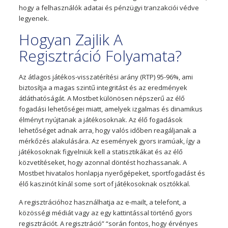
hogy a felhasználók adatai és pénzügyi tranzakciói védve
legyenek.
Hogyan Zajlik A
Regisztráció Folyamata?
Az átlagos játékos-visszatérítési arány (RTP) 95-96%, ami
biztosítja a magas szintű integritást és az eredmények
átláthatóságát. A Mostbet különösen népszerű az élő
fogadási lehetőségei miatt, amelyek izgalmas és dinamikus
élményt nyújtanak a játékosoknak. Az élő fogadások
lehetőséget adnak arra, hogy valós időben reagáljanak a
mérkőzés alakulására. Az események gyors iramúak, így a
játékosoknak figyelniük kell a statisztikákat és az élő
közvetítéseket, hogy azonnal döntést hozhassanak. A
Mostbet hivatalos honlapja nyerőgépeket, sportfogadást és
élő kaszinót kínál some sort of játékosoknak osztókkal.
A regisztrációhoz használhatja az e-mailt, a telefont, a
közösségi médiát vagy az egy kattintással történő gyors
regisztrációt. A regisztráció” “során fontos, hogy érvényes