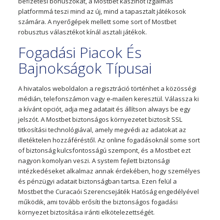
befizetési bónuszokat, a Mostbet kaszinót izgalmas
platformmá teszi mind az új, mind a tapasztalt játékosok
számára. A nyerőgépek mellett some sort of Mostbet
robusztus választékot kínál asztali játékok.
Fogadási Piacok És
Bajnokságok Típusai
A hivatalos weboldalon a regisztráció történhet a közösségi
médián, telefonszámon vagy e-mailen keresztül. Válassza ki
a kívánt opciót, adja meg adatait és állítson always be egy
jelszót. A Mostbet biztonságos környezetet biztosít SSL
titkosítási technológiával, amely megvédi az adatokat az
illetéktelen hozzáféréstől. Az online fogadásoknál some sort
of biztonság kulcsfontosságú szempont, és a Mostbet ezt
nagyon komolyan veszi. A system fejlett biztonsági
intézkedéseket alkalmaz annak érdekében, hogy személyes
és pénzügyi adatait biztonságban tartsa. Ezen felül a
Mostbet the Curacaói Szerencsejáték Hatóság engedélyével
működik, ami tovább erősíti the biztonságos fogadási
környezet biztosítása iránti elkötelezettségét.