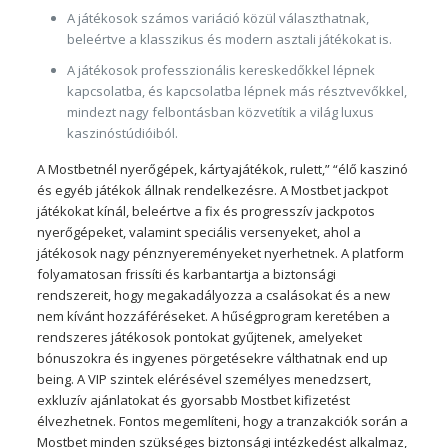
A játékosok számos variáció közül választhatnak,
beleértve a klasszikus és modern asztali játékokat is.
A játékosok professzionális kereskedőkkel lépnek
kapcsolatba, és kapcsolatba lépnek más résztvevőkkel,
mindezt nagy felbontásban közvetítik a világ luxus
kaszinóstúdióiból.
A Mostbetnél nyerőgépek, kártyajátékok, rulett,” “élő kaszinó
és egyéb játékok állnak rendelkezésre. A Mostbet jackpot
játékokat kínál, beleértve a fix és progresszív jackpotos
nyerőgépeket, valamint speciális versenyeket, ahol a
játékosok nagy pénznyereményeket nyerhetnek. A platform
folyamatosan frissíti és karbantartja a biztonsági
rendszereit, hogy megakadályozza a csalásokat és a new
nem kívánt hozzáféréseket. A hűségprogram keretében a
rendszeres játékosok pontokat gyűjtenek, amelyeket
bónuszokra és ingyenes pörgetésekre válthatnak end up
being. A VIP szintek elérésével személyes menedzsert,
exkluzív ajánlatokat és gyorsabb Mostbet kifizetést
élvezhetnek. Fontos megemlíteni, hogy a tranzakciók során a
Mostbet minden szükséges biztonsági intézkedést alkalmaz,