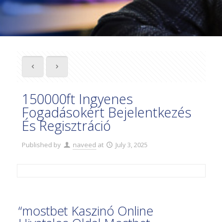
150000ft Ingyenes
Fogadásokért Bejelentkezés
És Regisztráció
Published by
naveed
at
July 3, 2025
“mostbet Kaszinó Online