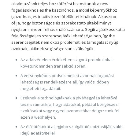
alkalmazások teljes hozzáférést biztosítanak a new
fogadásokhoz és the kaszinóhoz, a mobil képernyőkhöz
igazodnak, és intuitív kezelőfelületet kínálnak. A kaszinó
célja, hogy biztonságos és szórakoztató játékélményt
nyújtson minden felhasználó számára. Segíti a játékosokat a
felelősségteljes szerencsejáték lehetőségeiben, így the
szerencsejáték nem okoz problémát, és támogatást nyújt
azoknak, akiknek segítségre van szükségük.
Az adatvédelem érdekében szigorú protokollokat
követünk minden tranzakció során.
A versenyképes oddsok mellett azonnali fogadási
lehetőség is rendelkezésre áll, így valós időben
megteheti fogadásait.
Ezeknek a technológiáknak a jóváhagyása lehetővé
teszi számunkra, hogy adatokat, például böngészési
szokásokat vagy egyedi azonosítókat dolgozzunk fel
ezen a webhelyen.
Az élő játékokat a legjobb szolgáltatók biztosítják, valós
idejű adatátvitellel.