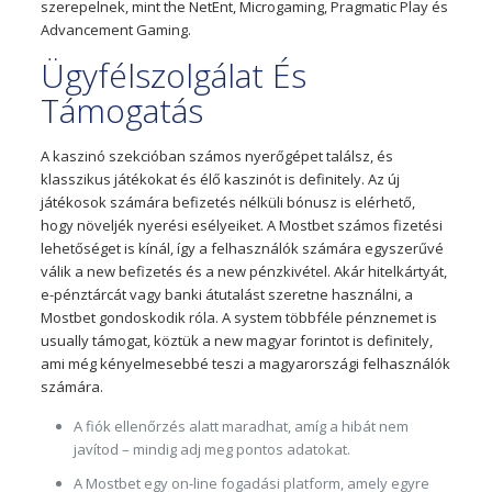
szerepelnek, mint the NetEnt, Microgaming, Pragmatic Play és
Advancement Gaming.
Ügyfélszolgálat És
Támogatás
A kaszinó szekcióban számos nyerőgépet találsz, és
klasszikus játékokat és élő kaszinót is definitely. Az új
játékosok számára befizetés nélküli bónusz is elérhető,
hogy növeljék nyerési esélyeiket. A Mostbet számos fizetési
lehetőséget is kínál, így a felhasználók számára egyszerűvé
válik a new befizetés és a new pénzkivétel. Akár hitelkártyát,
e-pénztárcát vagy banki átutalást szeretne használni, a
Mostbet gondoskodik róla. A system többféle pénznemet is
usually támogat, köztük a new magyar forintot is definitely,
ami még kényelmesebbé teszi a magyarországi felhasználók
számára.
A fiók ellenőrzés alatt maradhat, amíg a hibát nem
javítod – mindig adj meg pontos adatokat.
A Mostbet egy on-line fogadási platform, amely egyre