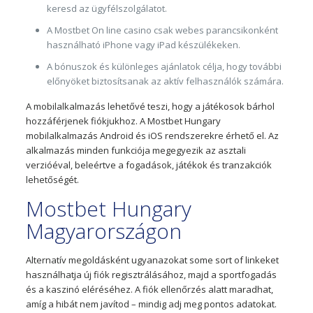
keresd az ügyfélszolgálatot.
A Mostbet On line casino csak webes parancsikonként
használható iPhone vagy iPad készülékeken.
A bónuszok és különleges ajánlatok célja, hogy további
előnyöket biztosítsanak az aktív felhasználók számára.
A mobilalkalmazás lehetővé teszi, hogy a játékosok bárhol
hozzáférjenek fiókjukhoz. A Mostbet Hungary
mobilalkalmazás Android és iOS rendszerekre érhető el. Az
alkalmazás minden funkciója megegyezik az asztali
verzióéval, beleértve a fogadások, játékok és tranzakciók
lehetőségét.
Mostbet Hungary
Magyarországon
Alternatív megoldásként ugyanazokat some sort of linkeket
használhatja új fiók regisztrálásához, majd a sportfogadás
és a kaszinó eléréséhez. A fiók ellenőrzés alatt maradhat,
amíg a hibát nem javítod – mindig adj meg pontos adatokat.