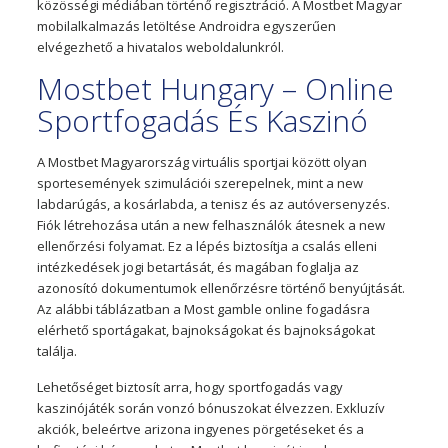
közösségi médiában történő regisztráció. A Mostbet Magyar
mobilalkalmazás letöltése Androidra egyszerűen
elvégezhető a hivatalos weboldalunkról.
Mostbet Hungary – Online
Sportfogadás És Kaszinó
A Mostbet Magyarország virtuális sportjai között olyan
sportesemények szimulációi szerepelnek, mint a new
labdarúgás, a kosárlabda, a tenisz és az autóversenyzés.
Fiók létrehozása után a new felhasználók átesnek a new
ellenőrzési folyamat. Ez a lépés biztosítja a csalás elleni
intézkedések jogi betartását, és magában foglalja az
azonosító dokumentumok ellenőrzésre történő benyújtását.
Az alábbi táblázatban a Most gamble online fogadásra
elérhető sportágakat, bajnokságokat és bajnokságokat
találja.
Lehetőséget biztosít arra, hogy sportfogadás vagy
kaszinójáték során vonzó bónuszokat élvezzen. Exkluzív
akciók, beleértve arizona ingyenes pörgetéseket és a