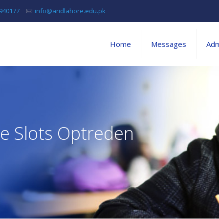
5940177
info@aridlahore.edu.pk
Home
Messages
Adm
e Slots Optreden