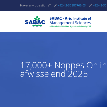
Have any questions?
+92-42-35887762-63
+92-42-3
17,000+ Noppes Onlin
afwisselend 2025