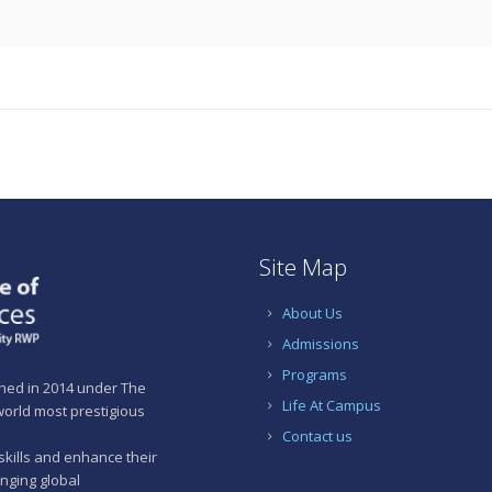
Site Map
About Us
Admissions
Programs
shed in 2014 under The
Life At Campus
 world most prestigious
Contact us
skills and enhance their
anging global