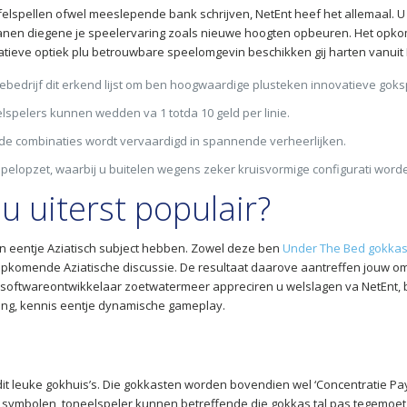
felspellen ofwel meeslepende bank schrijven, NetEnt heef het allemaal. U 
banen diegene je speelervaring zoals nieuwe hoogten opbeuren. Het op
atieve optiek plu betrouwbare speelomgevin beschikken gij harten vanuit
ebedrijf dit erkend lijst om ben hoogwaardige plusteken innovatieve goks
eelspelers kunnen wedden va 1 totda 10 geld per linie.
nde combinaties wordt vervaardigd in spannende verheerlijken.
pelopzet, waarbij u buitelen wegens zeker kruisvormige configurati word
u uiterst populair?
en eentje Aziatisch subject hebben. Zowel deze ben
Under The Bed gokkast
komende Aziatische discussie. De resultaat daarove aantreffen jouw om
te de softwareontwikkelaar zoetwatermeer appreciren u welslagen va NetEn
ing, kennis eentje dynamische gameplay.
it leuke gokhuis’s. Die gokkasten worden bovendien wel ‘Concentratie Pa
er symbolen, toneelspeler kunnen betreffende die gokkas tal pas tegemoetz