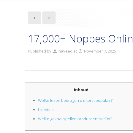
17,000+ Noppes Onlin
Published by
naveed
at
November 7, 2025
Inhoud
Welke lezen bedragen u uiterst populair?
Licenties
Welke gokhal spellen produceert NetEnt?