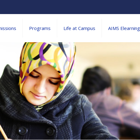
issions
Programs
Life at Campus
AIMS Elearning