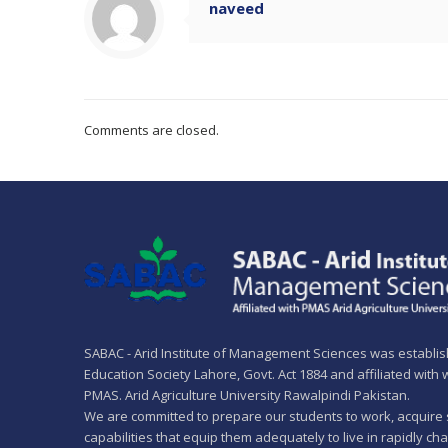
naveed
Comments are closed.
SABAC - Arid Institute of Management Sciences was establi
Education Society Lahore, Govt. Act 1884 and affiliated with
PMAS. Arid Agriculture University Rawalpindi Pakistan.
We are committed to prepare our students to work, acquire 
capabilities that equip them adequately to live in rapidly ch