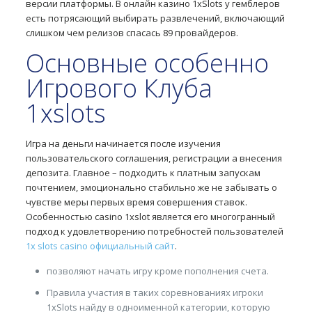
версии платформы. В онлайн казино 1xSlots у гемблеров
есть потрясающий выбирать развлечений, включающий
слишком чем релизов спасась 89 провайдеров.
Основные особенно
Игрового Клуба
1xslots
Игра на деньги начинается после изучения
пользовательского соглашения, регистрации а внесения
депозита. Главное – подходить к платным запускам
почтением, эмоционально стабильно же не забывать о
чувстве меры первых время совершения ставок.
Особенностью casino 1xslot является его многогранный
подход к удовлетворению потребностей пользователей
1x slots casino официальный сайт
.
позволяют начать игру кроме пополнения счета.
Правила участия в таких соревнованиях игроки
1xSlots найду в одноименной категории, которую