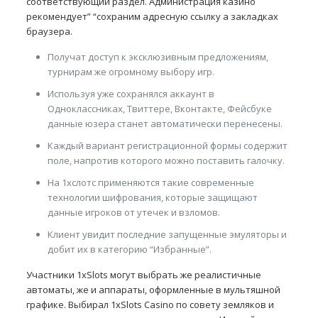
соответствующий раздел. Администрация казино
рекомендует” “сохраним адресную ссылку а закладках
браузера.
Получат доступ к эксклюзивным предложениям,
турнирам же огромному выбору игр.
Используя уже сохранялся аккаунт в
Одноклассниках, Твиттере, Вконтакте, Фейсбуке
данные юзера станет автоматически перенесены.
Каждый вариант регистрационной формы содержит
поле, напротив которого можно поставить галочку.
На 1хслотс применяются такие современные
технологии шифрования, которые защищают
данные игроков от утечек и взломов.
Клиент увидит последние запущенные эмуляторы и
добит их в категорию “Избранные”.
Участники 1xSlots могут выбрать же реалистичные
автоматы, же и аппараты, оформленные в мультяшной
графике. Выбирал 1xSlots Casino по совету земляков и