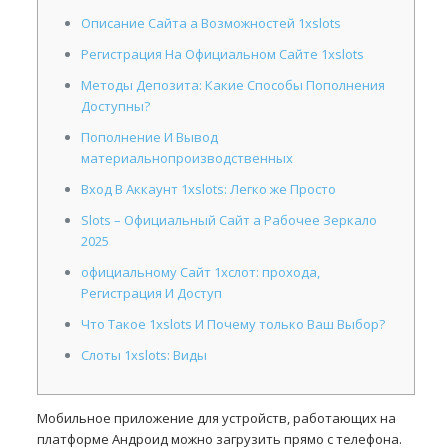
Описание Сайта а Возможностей 1xslots
Регистрация На Официальном Сайте 1xslots
Методы Депозита: Какие Способы Пополнения
Доступны?
Пополнение И Вывод
материальнопроизводственных
Вход В Аккаунт 1xslots: Легко же Просто
Slots – Официальный Сайт а Рабочее Зеркало
2025
официальному Сайт 1хслот: прохода,
Регистрация И Доступ
Что Такое 1xslots И Почему только Ваш Выбор?
Слоты 1xslots: Виды
Мобильное приложение для устройств, работающих на
платформе Андроид можно загрузить прямо с телефона.