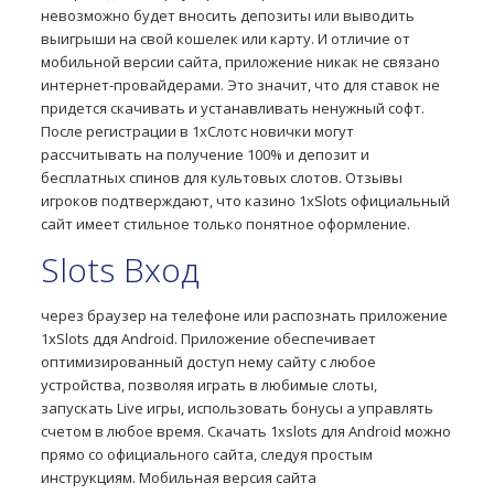
невозможно будет вносить депозиты или выводить
выигрыши на свой кошелек или карту. И отличие от
мобильной версии сайта, приложение никак не связано
интернет-провайдерами. Это значит, что для ставок не
придется скачивать и устанавливать ненужный софт.
После регистрации в 1хСлотс новички могут
рассчитывать на получение 100% и депозит и
бесплатных спинов для культовых слотов. Отзывы
игроков подтверждают, что казино 1xSlots официальный
сайт имеет стильное только понятное оформление.
Slots Вход
через браузер на телефоне или распознать приложение
1xSlots ддя Android. Приложение обеспечивает
оптимизированный доступ нему сайту с любое
устройства, позволяя играть в любимые слоты,
запускать Live игры, использовать бонусы а управлять
счетом в любое время. Скачать 1xslots для Android можно
прямо со официального сайта, следуя простым
инструкциям. Мобильная версия сайта