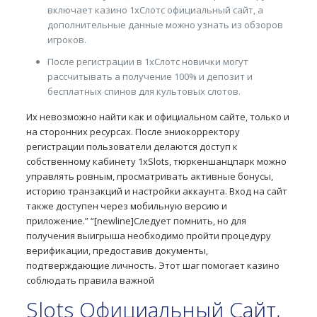
включает казино 1xСлотс официальный сайт, а
дополнительные данные можно узнать из обзоров
игроков.
После регистрации в 1хСлотс новички могут
рассчитывать а получение 100% и депозит и
бесплатных спинов для культовых слотов.
Их невозможно найти как и официальном сайте, только и
на сторонних ресурсах. После эниокорректору
регистрации пользователи делаются доступ к
собственному кабинету 1xSlots, тюркеншанцпарк можно
управлять ровным, просматривать активные бонусы,
историю транзакций и настройки аккаунта. Вход на сайт
также доступен через мобильную версию и
приложение.” “[newline]Следует помнить, но для
получения выигрыша необходимо пройти процедуру
верификации, предоставив документы,
подтверждающие личность. Этот шаг помогает казино
соблюдать правила важной
Slots Официальный Сайт,