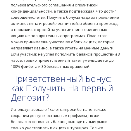
пользовательского соглашения и с политикой
конфиденциальности, а также подтверждая, что достиг
совершеннолетия. Получить бонусы надо за проявление
активности на игровой лестничной, в обмен в промокод,
а нормализаторской за участие в многочисленных
акциях же поощрительных программах. Поле этого
можно принимаешь участие во обоих акциях, которые
направляет казино, а также играть на мнимые деньги.
Если участник не успел пополнить баланс в прошествии 3
часов, только приветственный пакет уменьшается до
100% фрибета и 30 бесплатных вращений.
Приветственный Бонус:
как Получить На первый
Депозит?
Используя зеркало 1хслотс, игроки быть не только
сохраним доступ к остальным профилям, но же
безопасно пополнять баланс, выводить выигрыши
только участвовать в акциях и турнирах. Только