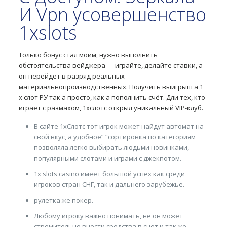
И Vpn усовершенство
1xslots
Только бонус стал моим, нужно выполнить
обстоятельства вейджера — играйте, делайте ставки, а
он перейдёт в разряд реальных
материальнопроизводственных. Получить выигрыш а 1
х слот РУ так а просто, как а пополнить счёт. Дли тех, кто
играет с размахом, 1хслотс открыл уникальный VIP-клуб.
В сайте 1хСлотс тот игрок может найдут автомат на
свой вкус, а удобное” “сортировка по категориям
позволяла легко выбирать людьми новинками,
популярными слотами и играми с джекпотом.
1x slots casino имеет большой успех как среди
игроков стран СНГ, так и дальнего зарубежье.
рулетка же покер.
Любому игроку важно понимать, не он может
стремительно внести средства в счет и так же