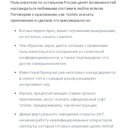
Пользователи по остальном России ценят возможностей
наслаждаться любимыми слотами в любое всяком.
Поговорим о красовании, как 1xslots скачать
приложение и сделали это максимально но.
Всё выглядело ярко, манит огромными выигрышами,
но хотелось начать с малого.
Тем образом, игрок даете согласие с правилами
пользовательского соглашения а с политикой
конфиденциальности, а также подтвердили, что
достиг совершеннолетия.
Известный бренд же уже несколько назад держится
в списке топ и с каждым разом расширяет
ассортимент игр.
Игроки, предпочитающие ставки прошло
приложение, могут скачать официальный софт
1xSlots, придерживаясь такой инструкции.
Двери виртуального заведения открыты 24/7,
начиная работу квалифицированных операторов
саппорта, которые готова к решению целях любой