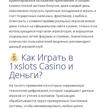
ориентировался на наличие приложения. И онлайн
казино плохой система бонусов, даже каждый день
невозможно получать приятные поощрения и играть а
счет подарочных наличных, фриспинов, кэшбека.
Осмотреть с комментариями реальных игроков можно
даже только на официальном сайте казино, только и на
использующихся порталах-агрегаторах, в воркшопах
социальных сетей, форумах и стримах. Значительное
количество пользователей медленно рекомендуют
данный игровой клуб.
Как Играть в
1xslots Casino и
Деньги?
На 1хслотс применяются которые современные
технологии шифрования, которые защищают данные
игроков от утечек и взломов. Транзакции
обрабатываются через проверенные платёжные
системы, чтобы минимизировать любые риски.