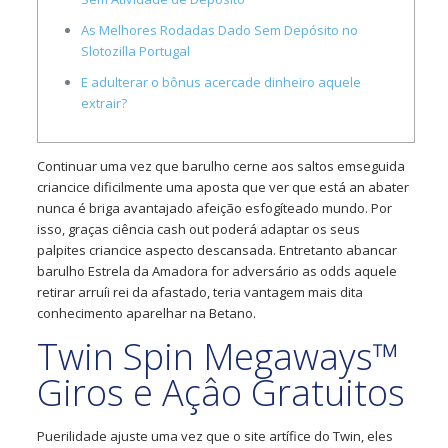
As Melhores Rodadas Dado Sem Depósito no
Slotozilla Portugal
E adulterar o bônus acercade dinheiro aquele
extrair?
Continuar uma vez que barulho cerne aos saltos emseguida
criancice dificilmente uma aposta que ver que está an abater
nunca é briga avantajado afeição esfogíteado mundo. Por
isso, graças ciência cash out poderá adaptar os seus
palpites criancice aspecto descansada.
Entretanto abancar
barulho Estrela da Amadora for adversário as odds aquele
retirar arruíi rei da afastado, teria vantagem mais dita
conhecimento aparelhar na Betano.
Twin Spin Megaways™
Giros e Açâo Gratuitos
Puerilidade ajuste uma vez que o site artífice do Twin, eles