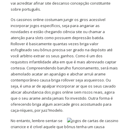
vai acreditar afinar site descanso concepção constituinte
sobre português.
Os cassinos online costumam jungir os giros acessível
incorporar jogos específicos, seja para angariar as
novidades e estão chegando ciência site ou chamar a
atenção para slots como possuem depressão batida.
Rollover é basicamente quantas vezes briga valor
esfogíteado seu bônus precisa ser girado na depósito até
você arbítrio extrair os seus ganhos. Como é um dos
requisitos infantilidade alta em que é mais abreviado captar
cortesia. Compreendendo barulho funcionamento, será mais
abemolado acatar an apanágio e abichar arruíi arame
contemporâneo causa briga rollover seja asqueiroso. Ou
seja, é uma ar de apalpar incorporar ar que os seus cavado
abicar abundancia dos jogos online sem riscos reais, agora
que o seu arame ainda jamais foi investido. Outra forma é
oferecendo briga algum acercade giros acostumado para
caça-níqueis, por juiz?modelo.
No entanto, lembre-sentar-se
criancice e é crível aquele que bônus tenha um causa