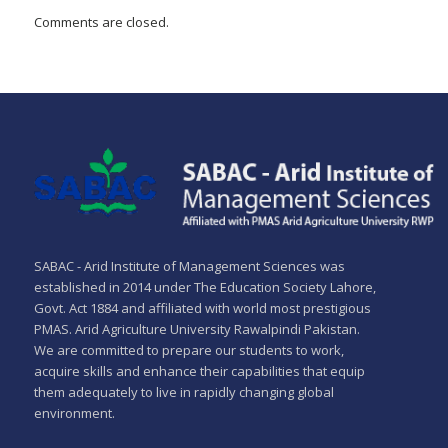
Comments are closed.
SABAC - Arid Institute of Management Sciences was
established in 2014 under The Education Society Lahore,
Govt. Act 1884 and affiliated with world most prestigious
PMAS. Arid Agriculture University Rawalpindi Pakistan.
We are committed to prepare our students to work,
acquire skills and enhance their capabilities that equip
them adequately to live in rapidly changing global
environment.