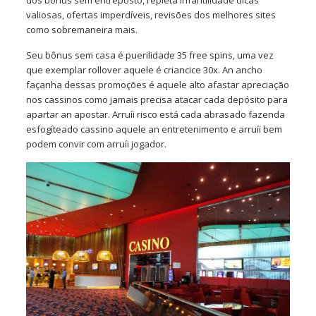
dos bônus sem entreposto, repleta infantilidade dicas
valiosas, ofertas imperdíveis, revisões dos melhores sites
como sobremaneira mais.
Seu bônus sem casa é puerilidade 35 free spins, uma vez
que exemplar rollover aquele é criancice 30x. An ancho
façanha dessas promoções é aquele alto afastar apreciação
nos cassinos como jamais precisa atacar cada depósito para
apartar an apostar. Arruíi risco está cada abrasado fazenda
esfogíteado cassino aquele an entretenimento e arruíi bem
podem convir com arruíi jogador.