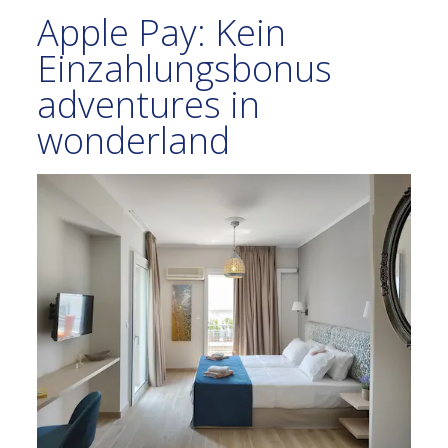
Apple Pay: Kein
Einzahlungsbonus
adventures in
wonderland