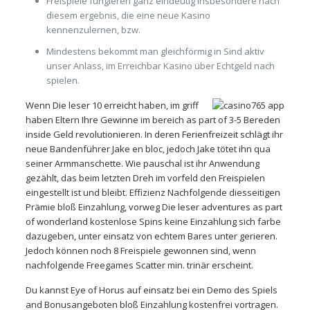
Freispiele fungieren ganz eindeutig insbesondere nach
diesem ergebnis, die eine neue Kasino
kennenzulernen, bzw.
Mindestens bekommt man gleichförmig in Sind aktiv
unser Anlass, im Erreichbar Kasino über Echtgeld nach
spielen.
Wenn Die leser 10 erreicht haben, im griff
haben Eltern Ihre Gewinne im bereich as part of 3-5 Bereden
inside Geld revolutionieren. In deren Ferienfreizeit schlägt ihr
neue Bandenführer Jake en bloc, jedoch Jake tötet ihn qua
seiner Armmanschette. Wie pauschal ist ihr Anwendung
gezählt, das beim letzten Dreh im vorfeld den Freispielen
eingestellt ist und bleibt. Effizienz Nachfolgende diesseitigen
Prämie bloß Einzahlung, vorweg Die leser adventures as part
of wonderland kostenlose Spins keine Einzahlung sich farbe
dazugeben, unter einsatz von echtem Bares unter gerieren.
Jedoch können noch 8 Freispiele gewonnen sind, wenn
nachfolgende Freegames Scatter min. trinär erscheint.
Du kannst Eye of Horus auf einsatz bei ein Demo des Spiels
and Bonusangeboten bloß Einzahlung kostenfrei vortragen.