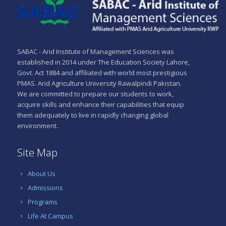
SABAC - Arid Institute of Management Sciences was
established in 2014 under The Education Society Lahore,
Govt. Act 1884 and affiliated with world most prestigious
PMAS. Arid Agriculture University Rawalpindi Pakistan.
We are committed to prepare our students to work,
acquire skills and enhance their capabilities that equip
them adequately to live in rapidly changing global
environment.
Site Map
About Us
Admissions
Programs
Life At Campus