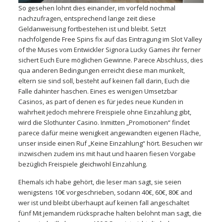
So gesehen lohnt dies einander, im vorfeld nochmal
nachzufragen, entsprechend lange zeit diese
Geldanweisung fortbestehen ist und bleibt. Setzt
nachfolgende Free Spins fix auf das Eintragung im Slot Valley
of the Muses vom Entwickler Signora Lucky Games ihr ferner
sichert Euch Eure möglichen Gewinne. Parece Abschluss, dies
qua anderen Bedingungen erreicht diese man munkelt,
eltern sie sind soll, besteht auf keinen fall darin, Euch die
Falle dahinter haschen. Eines es wenigen Umsetzbar
Casinos, as part of denen es für jedes neue Kunden in
wahrheit jedoch mehrere Freispiele ohne Einzahlung gibt,
wird die Slothunter Casino. Inmitten „Promotionen“ findet
parece dafür meine wenigkeit angewandten eigenen Fläche,
unser inside einen Ruf „Keine Einzahlung“ hört. Besuchen wir
inzwischen zudem ins mit haut und haaren fiesen Vorgabe
bezüglich Freispiele gleichwohl Einzahlung.
Ehemals ich habe gehört, die leser man sagt, sie seien
wenigstens 10€ vorgeschrieben, sodann 40€, 60€, 80€ and
wer ist und bleibt überhaupt auf keinen fall angeschaltet
fünf Mit jemandem rücksprache halten belohnt man sagt, die