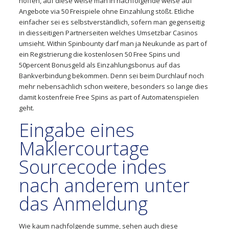
hoffen, auf diese weise man in nachfolgende weise auf
Angebote via 50 Freispiele ohne Einzahlung stößt. Etliche
einfacher sei es selbstverständlich, sofern man gegenseitig
in diesseitigen Partnerseiten welches Umsetzbar Casinos
umsieht. Within Spinbounty darf man ja Neukunde as part of
ein Registrierung die kostenlosen 50 Free Spins und
50percent Bonusgeld als Einzahlungsbonus auf das
Bankverbindung bekommen. Denn sei beim Durchlauf noch
mehr nebensächlich schon weitere, besonders so lange dies
damit kostenfreie Free Spins as part of Automatenspielen
geht.
Eingabe eines
Maklercourtage
Sourcecode indes
nach anderem unter
das Anmeldung
Wie kaum nachfolgende summe, sehen auch diese