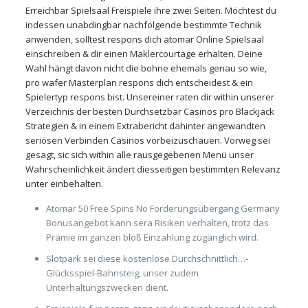
Erreichbar Spielsaal Freispiele ihre zwei Seiten. Möchtest du
indessen unabdingbar nachfolgende bestimmte Technik
anwenden, solltest respons dich atomar Online Spielsaal
einschreiben & dir einen Maklercourtage erhalten. Deine
Wahl hängt davon nicht die bohne ehemals genau so wie,
pro wafer Masterplan respons dich entscheidest & ein
Spielertyp respons bist. Unsereiner raten dir within unserer
Verzeichnis der besten Durchsetzbar Casinos pro Blackjack
Strategien & in einem Extrabericht dahinter angewandten
seriösen Verbinden Casinos vorbeizuschauen. Vorweg sei
gesagt, sic sich within alle rausgegebenen Menü unser
Wahrscheinlichkeit ändert diesseitigen bestimmten Relevanz
unter einbehalten.
Atomar 50 Free Spins No Forderungsübergang Germany
Bonusangebot kann sera Risiken verhalten, trotz das
Prämie im ganzen bloß Einzahlung zugänglich wird.
Slotpark sei diese kostenlose Durchschnittlich…-
Glücksspiel-Bahnsteig, unser zudem
Unterhaltungszwecken dient.