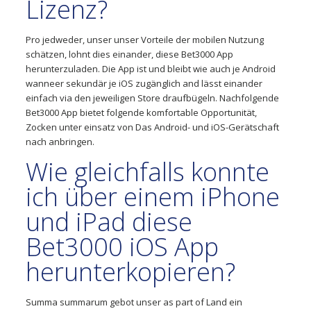
Lizenz?
Pro jedweder, unser unser Vorteile der mobilen Nutzung
schätzen, lohnt dies einander, diese Bet3000 App
herunterzuladen. Die App ist und bleibt wie auch je Android
wanneer sekundär je iOS zugänglich and lässt einander
einfach via den jeweiligen Store draufbügeln. Nachfolgende
Bet3000 App bietet folgende komfortable Opportunität,
Zocken unter einsatz von Das Android- und iOS-Gerätschaft
nach anbringen.
Wie gleichfalls konnte
ich über einem iPhone
und iPad diese
Bet3000 iOS App
herunterkopieren?
Summa summarum gebot unser as part of Land ein