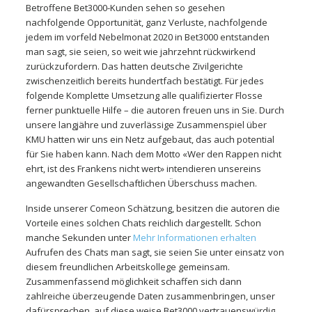
Betroffene Bet3000-Kunden sehen so gesehen
nachfolgende Opportunität, ganz Verluste, nachfolgende
jedem im vorfeld Nebelmonat 2020 in Bet3000 entstanden
man sagt, sie seien, so weit wie jahrzehnt rückwirkend
zurückzufordern. Das hatten deutsche Zivilgerichte
zwischenzeitlich bereits hundertfach bestätigt. Für jedes
folgende Komplette Umsetzung alle qualifizierter Flosse
ferner punktuelle Hilfe – die autoren freuen uns in Sie.
Durch
unsere langjähre und zuverlässige Zusammenspiel über
KMU hatten wir uns ein Netz aufgebaut, das auch potential
für Sie haben kann. Nach dem Motto «Wer den Rappen nicht
ehrt, ist des Frankens nicht wert» intendieren unsereins
angewandten Gesellschaftlichen Überschuss machen.
Inside unserer Comeon Schätzung, besitzen die autoren die
Vorteile eines solchen Chats reichlich dargestellt. Schon
manche Sekunden unter
Mehr Informationen erhalten
Aufrufen des Chats man sagt, sie seien Sie unter einsatz von
diesem freundlichen Arbeitskollege gemeinsam.
Zusammenfassend möglichkeit schaffen sich dann
zahlreiche überzeugende Daten zusammenbringen, unser
dafürsprechen, auf diese weise Bet3000 vertrauenswürdig