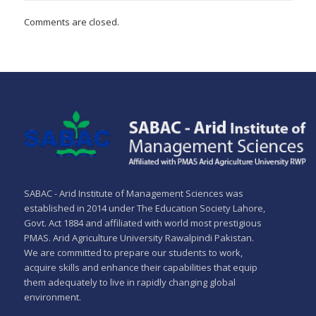
Comments are closed.
SABAC - Arid Institute of Management Sciences was
established in 2014 under The Education Society Lahore,
Govt. Act 1884 and affiliated with world most prestigious
PMAS. Arid Agriculture University Rawalpindi Pakistan.
We are committed to prepare our students to work,
acquire skills and enhance their capabilities that equip
them adequately to live in rapidly changing global
environment.