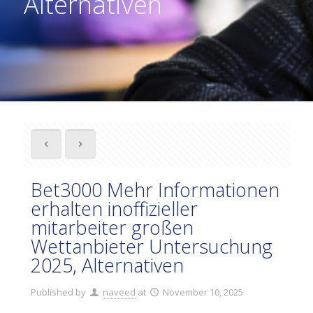
Alternativen
Bet3000 Mehr Informationen
erhalten inoffizieller
mitarbeiter großen
Wettanbieter Untersuchung
2025, Alternativen
Published by
naveed
at
November 10, 2025