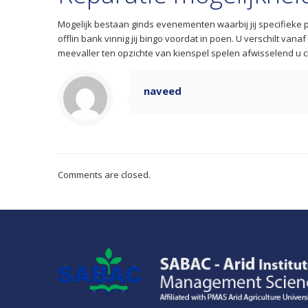
Mogelijk bestaan ginds evenementen waarbij jij specifieke 
offlin bank vinnig jij bingo voordat in poen. U verschilt van
meevaller ten opzichte van kienspel spelen afwisselend u cl
naveed
Comments are closed.