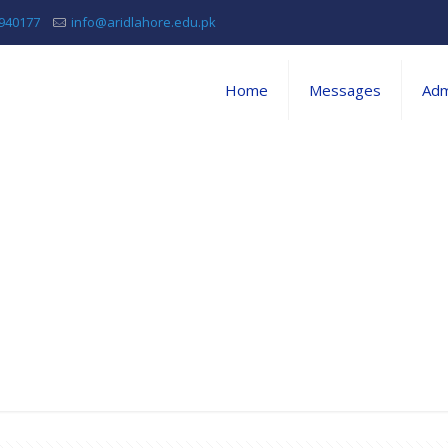
5940177
info@aridlahore.edu.pk
Home
Messages
Adm
en