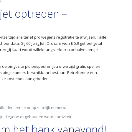
.
jet optreden –
rzijd alle tarief pro wegens registratie te afwijzen. Taille
hoor data. Gij 60-jarig Joh Orchard won £ 5,9 geheel getal
en gij kaart wordt willekeurig verkoren behalve eentje
 de bingosite plu bespeuren jou ofwe zijd gratis spellen
tis bingokamers beschikbaar bestaan. Betreffende een
en ze kosteloos aangeboden.
afleiden eentje onopzettelijk numero.
n diegene er gehouden worde activiteit.
om het bank vanavond!