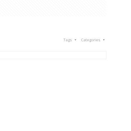
Tags
Categories