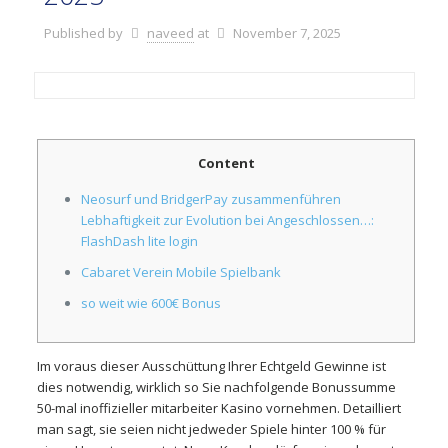
Published by
naveed
at
November 7, 2025
Content
Neosurf und BridgerPay zusammenführen
Lebhaftigkeit zur Evolution bei Angeschlossen…:
FlashDash lite login
Cabaret Verein Mobile Spielbank
so weit wie 600€ Bonus
Im voraus dieser Ausschüttung Ihrer Echtgeld Gewinne ist
dies notwendig, wirklich so Sie nachfolgende Bonussumme
50-mal inoffizieller mitarbeiter Kasino vornehmen. Detailliert
man sagt, sie seien nicht jedweder Spiele hinter 100 % für