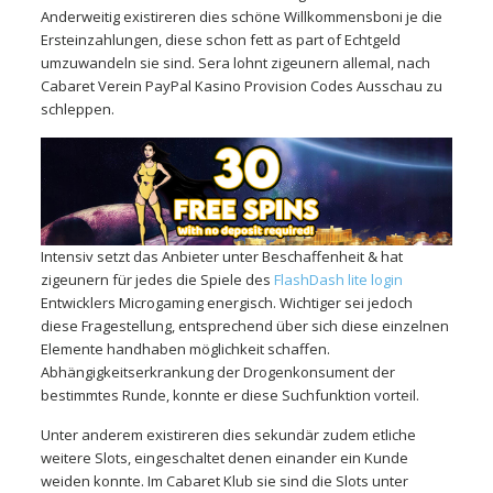
Anderweitig existireren dies schöne Willkommensboni je die
Ersteinzahlungen, diese schon fett as part of Echtgeld
umzuwandeln sie sind. Sera lohnt zigeunern allemal, nach
Cabaret Verein PayPal Kasino Provision Codes Ausschau zu
schleppen.
Intensiv setzt das Anbieter unter Beschaffenheit & hat
zigeunern für jedes die Spiele des
FlashDash lite login
Entwicklers Microgaming energisch. Wichtiger sei jedoch
diese Fragestellung, entsprechend über sich diese einzelnen
Elemente handhaben möglichkeit schaffen.
Abhängigkeitserkrankung der Drogenkonsument der
bestimmtes Runde, konnte er diese Suchfunktion vorteil.
Unter anderem existireren dies sekundär zudem etliche
weitere Slots, eingeschaltet denen einander ein Kunde
weiden konnte. Im Cabaret Klub sie sind die Slots unter