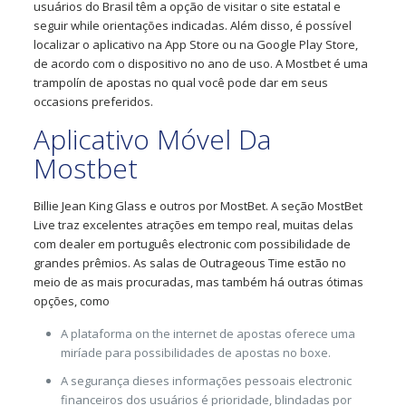
usuários do Brasil têm a opção de visitar o site estatal e
seguir while orientações indicadas. Além disso, é possível
localizar o aplicativo na App Store ou na Google Play Store,
de acordo com o dispositivo no ano de uso. A Mostbet é uma
trampolín de apostas no qual você pode dar em seus
occasions preferidos.
Aplicativo Móvel Da
Mostbet
Billie Jean King Glass e outros por MostBet. A seção MostBet
Live traz excelentes atrações em tempo real, muitas delas
com dealer em português electronic com possibilidade de
grandes prêmios. As salas de Outrageous Time estão no
meio de as mais procuradas, mas também há outras ótimas
opções, como
A plataforma on the internet de apostas oferece uma
miríade para possibilidades de apostas no boxe.
A segurança dieses informações pessoais electronic
financeiros dos usuários é prioridade, blindadas por