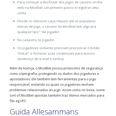
Para começar a desfrutar dos jogos de cassino on the
web na Mostbet, um primeiro passo é registrar uma
conta.
Desde os clássicos caça-níqueis até as populares
mesas de jogo, u cassino da Mostbet tem algo pra
qualquer tipo” “de jogador.
No cadastro, to jogador
Os jogadores somente precisam pressionar o botão
“Entrar” e fornecer suas credenciais para acesso
(endereço de e-mail e senha).
Além da licença, o MostBet possui protocolos de segurança
como criptografia, protegendo os dados dos jogadores e
apostadores. Ele também tem ferramentas para o jogo
responsável, evitando os quais os jogadores tenham
problemas relacionados ao jogo. Assim como no boxe, some
sort of MostBet apostas também traz ótimos mercados para
fãs ag UFC.
Guida Allesammans