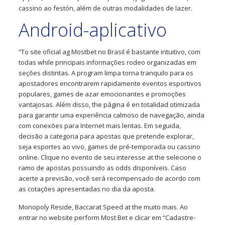
cassino ao festón, além de outras modalidades de lazer.
Android-aplicativo
“To site oficial ag Mostbet no Brasil é bastante intuitivo, com
todas while principais informações rodeo organizadas em
seções distintas. A program limpa torna tranquilo para os
apostadores encontrarem rapidamente eventos esportivos
populares, games de azar emocionantes e promoções
vantajosas. Além disso, the página é en totalidad otimizada
para garantir uma experiência calmoso de navegação, ainda
com conexões para Internet mais lentas. Em seguida,
decisão a categoria para apostas que pretende explorar,
seja esportes ao vivo, games de pré-temporada ou cassino
online. Clique no evento de seu interesse at the selecione o
ramo de apostas possuindo as odds disponíveis. Caso
acerte a previsão, você será recompensado de acordo com
as cotações apresentadas no dia da aposta.
Monopoly Reside, Baccarat Speed at the muito mais. Ao
entrar no website perform Most Bet e clicar em “Cadastre-