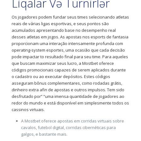
Liqalar Və Turnirlər
Os jogadores podem fundar seus times selecionando atletas
reais de várias ligas esportivas, e seus pontos são
acumulados apresentando base no desempenho real
desses atletas em jogos. As apostas nos esports de fantasia
proporcionam uma interação intensamente profunda com
operating-system esportes, uma ocasião que cada decisão
pode impactar to resultado final para seu time. Para aqueles
que buscam maximizar seus lucro, a Mostbet oferece
códigos promocionais capazes de serem aplicados durante
o cadastro ou ao executar depósitos. Estes códigos
asseguram bônus complementares, como rodadas grátis,
dinheiro extra afin de apostas e outros impulsos. Tem sido
desfrutado por” “uma imensa quantidade de jogadores ao
redor do mundo e está disponível em simplesmente todos os
cassinos virtuais.
A Mostbet oferece apostas em corridas virtuais sobre
cavalos, futebol digital, corridas cibernéticas para
galgos, e bastante mais.