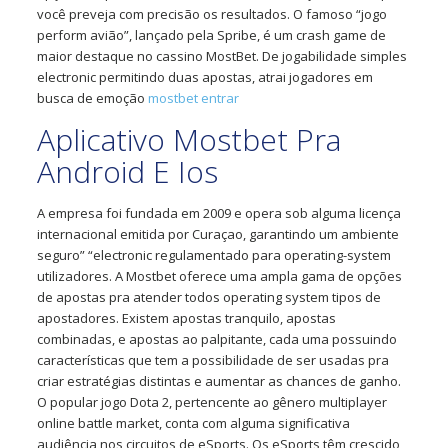
você preveja com precisão os resultados. O famoso “jogo
perform avião”, lançado pela Spribe, é um crash game de
maior destaque no cassino MostBet. De jogabilidade simples
electronic permitindo duas apostas, atrai jogadores em
busca de emoção
mostbet entrar
Aplicativo Mostbet Pra
Android E Ios
A empresa foi fundada em 2009 e opera sob alguma licença
internacional emitida por Curaçao, garantindo um ambiente
seguro” “electronic regulamentado para operating-system
utilizadores. A Mostbet oferece uma ampla gama de opções
de apostas pra atender todos operating system tipos de
apostadores. Existem apostas tranquilo, apostas
combinadas, e apostas ao palpitante, cada uma possuindo
características que tem a possibilidade de ser usadas pra
criar estratégias distintas e aumentar as chances de ganho.
O popular jogo Dota 2, pertencente ao gênero multiplayer
online battle market, conta com alguma significativa
audiência nos circuitos de eSports. Os eSports têm crescido