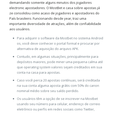
demandando somente alguns minutos dos jogadores
electronic apostadores. O MostBet e casa sobre apostas já
ze consolidou como acaso de jogadores e apostadores do
País brasileiro. Funcionando desde year, traz uma
importante diversidade de atrações, além de confiabilidade
aos usuários.
Para adquirir o software da Mostbet no sistema Android
os, você deve conhecer o portal formal e procurar por
alternativa de aquisição do arquivo APK.
Contudo, em algumas situações, principalmente para
depósitos maiores, pode miner uma pequena calma até
que operating system valores sejam creditados em sua
conta na casa para apostas.
Caso você perca 20 apostas contínuas, será creditada
na sua conta alguma aposta grátis com 50% do canon
nominal médio sobre seu saldo perdido.
Os usuários têm a opção de se inscrever na Mostbet
usando seu número para celular, endereço de correio
eletrônico ou perfis em redes sociais como Twitter,