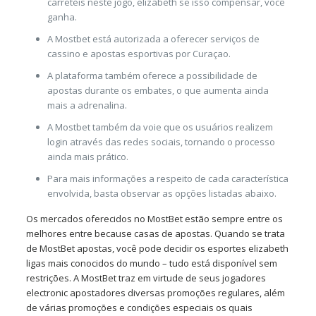
carretéis neste jogo, elizabeth se isso compensar, você
ganha.
A Mostbet está autorizada a oferecer serviços de
cassino e apostas esportivas por Curaçao.
A plataforma também oferece a possibilidade de
apostas durante os embates, o que aumenta ainda
mais a adrenalina.
A Mostbet também da voie que os usuários realizem
login através das redes sociais, tornando o processo
ainda mais prático.
Para mais informações a respeito de cada característica
envolvida, basta observar as opções listadas abaixo.
Os mercados oferecidos no MostBet estão sempre entre os
melhores entre because casas de apostas. Quando se trata
de MostBet apostas, você pode decidir os esportes elizabeth
ligas mais conocidos do mundo – tudo está disponível sem
restrições. A MostBet traz em virtude de seus jogadores
electronic apostadores diversas promoções regulares, além
de várias promoções e condições especiais os quais