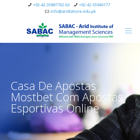
+92-42-35887762-63
+92-42-35940177
info@aridlahore.edu.pk
Casa De Apostas
Mostbet Com Apostas
Esportivas Online