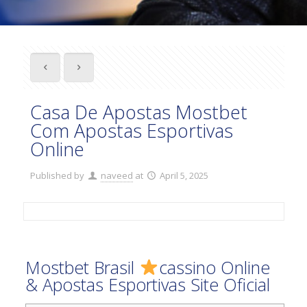
Casa De Apostas Mostbet
Com Apostas Esportivas
Online
Published by
naveed
at
April 5, 2025
Mostbet Brasil
cassino Online
& Apostas Esportivas Site Oficial