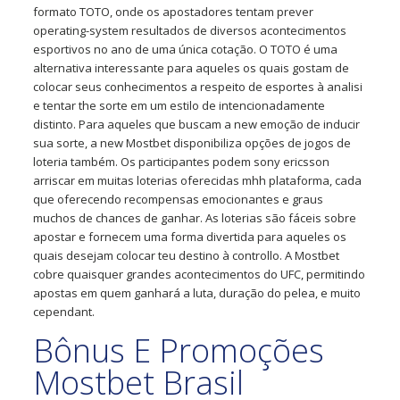
formato TOTO, onde os apostadores tentam prever
operating-system resultados de diversos acontecimentos
esportivos no ano de uma única cotação. O TOTO é uma
alternativa interessante para aqueles os quais gostam de
colocar seus conhecimentos a respeito de esportes à analisi
e tentar the sorte em um estilo de intencionadamente
distinto. Para aqueles que buscam a new emoção de inducir
sua sorte, a new Mostbet disponibiliza opções de jogos de
loteria também. Os participantes podem sony ericsson
arriscar em muitas loterias oferecidas mhh plataforma, cada
que oferecendo recompensas emocionantes e graus
muchos de chances de ganhar. As loterias são fáceis sobre
apostar e fornecem uma forma divertida para aqueles os
quais desejam colocar teu destino à controllo. A Mostbet
cobre quaisquer grandes acontecimentos do UFC, permitindo
apostas em quem ganhará a luta, duração do pelea, e muito
cependant.
Bônus E Promoções
Mostbet Brasil