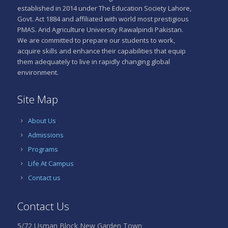
established in 2014 under The Education Society Lahore,
Govt. Act 1884 and affiliated with world most prestigious
PMAS. Arid Agriculture University Rawalpindi Pakistan.
We are committed to prepare our students to work,
acquire skills and enhance their capabilities that equip
them adequately to live in rapidly changing global
environment.
Site Map
About Us
Admissions
Programs
Life At Campus
Contact us
Contact Us
5/72 Usman Block New Garden Town