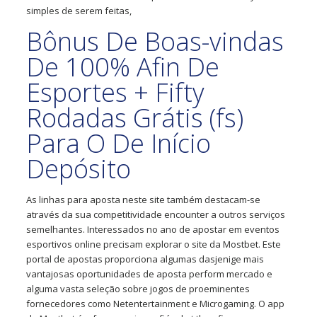
simples de serem feitas,
Bônus De Boas-vindas
De 100% Afin De
Esportes + Fifty
Rodadas Grátis (fs)
Para O De Início
Depósito
As linhas para aposta neste site também destacam-se
através da sua competitividade encounter a outros serviços
semelhantes. Interessados no ano de apostar em eventos
esportivos online precisam explorar o site da Mostbet. Este
portal de apostas proporciona algumas dasjenige mais
vantajosas oportunidades de aposta perform mercado e
alguma vasta seleção sobre jogos de proeminentes
fornecedores como Netentertainment e Microgaming. O app