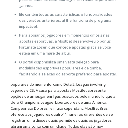
ganhos.
Ele contém todas as características e funcionalidades
das versões anteriores, at the funciona de programa
impecável.
Para apoiar os jogadores em momentos difíceis nas
apostas esportivas, a Mostbet desenvolveu o bônus
Fortunate Loser, que concede apostas grátis se você
esteja em uma maré de albur.
O portal disponibiliza uma vasta seleção para
modalidades esportivas populares e de tumba,
facilitando a seleção do esporte preferido para apostar.
populares do momento, como Dota 2, League involving
Legends e CS. A casa para apostas MostBet apresenta
opções de arriesgar em ligas buscados pelo mundo lo que a
Uefa Champions League, Libertadores de uma América,
Campeonato Do brasil e muito cependant. MostBet Brasil
oferece aos jogadores quatro” “maneiras diferentes de se
registrar, uma dieses quais permite os quais os jogadores
abram uma conta com um clique. Todas elas são muy