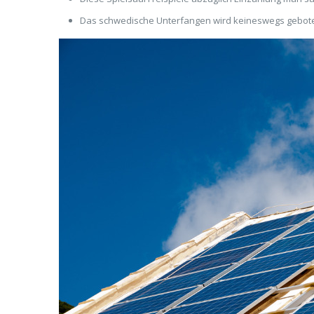
Das schwedische Unterfangen wird keineswegs geboten p