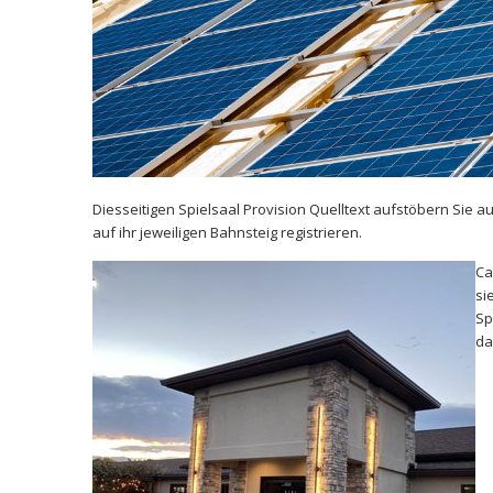
Diesseitigen Spielsaal Provision Quelltext aufstöbern Sie a
auf ihr jeweiligen Bahnsteig registrieren.
Ca
si
Sp
da