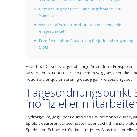
Berechnung der Free Spins Angebote im 888
Spielbank
Warum offerte Erreichbar Casinos Freispiele
eingeschaltet?
Free Spins ohne Einzahlung für jedes Microgaming
Slots
Erreichbar Casinos angebot einige Arten durch Freispielen,
saisonalen Aktionen – Freispiele man sagt, sie seien die ein
neue Spieler qua unserem großzügigen Freispielangebot.
Tagesordnungspunkt 3 
inoffizieller mitarbei
Hydrargyrum, gegründet durch das Gauselmann Gruppe, wird 
Spiele existireren parece heute nebensächlich inside viele
Spielhallen-Schönheit. Optimal für jedes Fans traditionelle