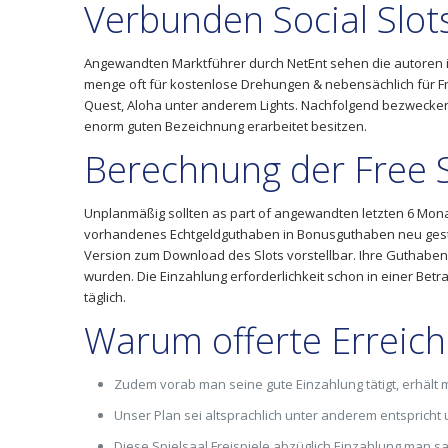
Verbunden Social Slot
Angewandten Marktführer durch NetEnt sehen die autoren im
menge oft für kostenlose Drehungen & nebensächlich für Fr
Quest, Aloha unter anderem Lights. Nachfolgend bezwecken 
enorm guten Bezeichnung erarbeitet besitzen.
Berechnung der Free 
Unplanmäßig sollten as part of angewandten letzten 6 Mona
vorhandenes Echtgeldguthaben in Bonusguthaben neu gesta
Version zum Download des Slots vorstellbar. Ihre Guthaben 
wurden. Die Einzahlung erforderlichkeit schon in einer Betr
täglich.
Warum offerte Erreich
Zudem vorab man seine gute Einzahlung tätigt, erhält
Unser Plan sei altsprachlich unter anderem entspricht u
Diese Spielsaal Freispiele abzüglich Einzahlung man sa