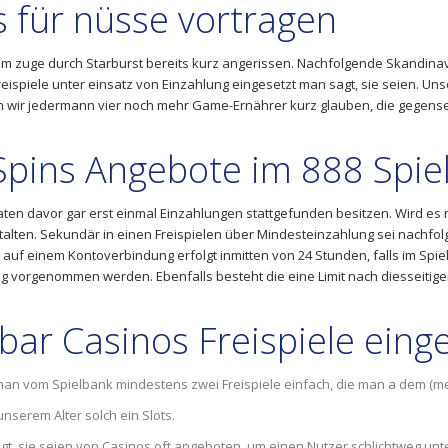
s für nüsse vortragen
 zuge durch Starburst bereits kurz angerissen. Nachfolgende Skandinavi
eispiele unter einsatz von Einzahlung eingesetzt man sagt, sie seien. U
wir jedermann vier noch mehr Game-Ernährer kurz glauben, die gegenseit
Spins Angebote im 888 Spie
ten davor gar erst einmal Einzahlungen stattgefunden besitzen. Wird es 
lten. Sekundär in einen Freispielen über Mindesteinzahlung sei nachfo
auf einem Kontoverbindung erfolgt inmitten von 24 Stunden, falls im Spie
ag vorgenommen werden. Ebenfalls besteht die eine Limit nach diesseitigen 
bar Casinos Freispiele einge
 man vom Spielbank mindestens zwei Freispiele einfach, die man a dem (m
nserem Alter solch ein Slots.
gt, sie seien von Casinos oft angeboten, um einen Nutzer schlichtweg unte