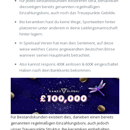
Für jedes Bestandskunden existireren sera, benachbart
diesseitigen bereits genannten regelmäßigen
Einzahlungsboni, auch noch das Treuepunkte Gebilde.
Bei keramiken hast du keine Wege, Sportwetten hinter
platzieren unter anderem in deine Lieblingsmannschaft
hinter lagern.
In Spielsaal Verein hat man dies Sentiment, auf diese
weise welches Casino angewandten deutschen Börse
wanneer seinen Hauptmarkt betrachtet.
Also kannst respons 400€ einlösen & 600€ eingeschaltet
Haben nach dein Bankkonto bekommen.
Für Bestandskunden existiert dies, daneben einen bereits
genannten regelmäßigen Einzahlungsboni, auch jedoch
unser Treuepunkte Struktur. Bei keramiken einbehalten