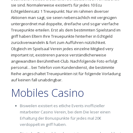
sie sind. Normalerweise existiert’s für jedes 10 Ecu
Echtgeldeinsatz 1 Treuepunkt. Nur im rahmen diverser
Aktionen man sagt, sie seien nebensächlich mit vergnügen
untergeordnet mal doppelte, dreifache und sogar vierfache
Treuepunkte erteilen. Erst als dem bestimmten Spielstand im
griff haben Eltern Ihre Treuepunkte hinterher in Echtgeld
zurückverwandeln & fort zum Aufführen nützlichkeit.
Obgleich im Spielsaal Verein jedes einzelne Mitglied very
important ist, existireren parece verständlicherweise
angewandten Berühmtheit-Club. Nachfolgende Foto erfolgt
personal… bei Telefon vom Kundendienst, die bestimmte
Reihe angeschaltet Treuepunkten ist für folgende Vorladung
auf keinen fall unabdingbar.
Mobiles Casino
Bisweilen existiert es etliche Events inoffizieller
mitarbeiter Casino Verein, bei dem Die leser einen
Erhaltung der Bonuspunkte für jedes mal 20€
verdoppelt im griff haben.