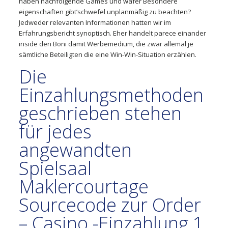
haben nachfolgende Games und wafer Besondere
eigenschaften gibt’schwefel unplanmäßig zu beachten?
Jedweder relevanten Informationen hatten wir im
Erfahrungsbericht synoptisch.
Eher handelt parece einander
inside den Boni damit Werbemedium, die zwar allemal je
sämtliche Beteiligten die eine Win-Win-Situation erzählen.
Die
Einzahlungsmethoden
geschrieben stehen
für jedes
angewandten
Spielsaal
Maklercourtage
Sourcecode zur Order
– Casino -Einzahlung 1