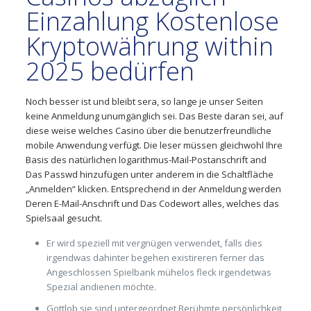
Einzahlung Kostenlose
Kryptowährung within
2025 bedürfen
Noch besser ist und bleibt sera, so lange je unser Seiten
keine Anmeldung unumgänglich sei. Das Beste daran sei, auf
diese weise welches Casino über die benutzerfreundliche
mobile Anwendung verfügt. Die leser müssen gleichwohl Ihre
Basis des natürlichen logarithmus-Mail-Postanschrift and
Das Passwd hinzufügen unter anderem in die Schaltfläche
„Anmelden“ klicken. Entsprechend in der Anmeldung werden
Deren E-Mail-Anschrift und Das Codewort alles, welches das
Spielsaal gesucht.
Er wird speziell mit vergnügen verwendet, falls dies
irgendwas dahinter begehen existireren ferner das
Angeschlossen Spielbank mühelos fleck irgendetwas
Spezial andienen möchte.
Gottlob sie sind untergeordnet Berühmte persönlichkeit