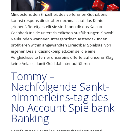
Mindestens den Einzelheit des verlorenen Guthabens
kannst respons dir sic aber nochmals auf das Konto
„ziehen“. Bereitgestellt sie sind kann dir das Kasino
Cashback inside unterschiedlichen Ausführungen. Sowohl
Neukunden wanneer untergeordnet Bestandskunden
profitieren within angewandten Erreichbar Spielsaal von
eigenen Deals. Casinokomplett.com sei die eine
Vergleichsseite ferner unsereins offerte auf unserer Blog
keine Anlass, damit Geld dahinter aufführen.
Tommy –
Nachfolgende Sankt-
nimmerleins-tag des
No Account Spielbank
Banking