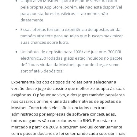
O aplicativo Mostbet” “para iOS pode servir baixado
pela própria App Store, porém, ele não está disponível
para apostadores brasileiros — ao menos não
diretamente.
Essas ofertas tornam a experiência de apostas ainda
também atraente para aqueles que buscam maximizar
suas chances sobre lucro.
Um bônus de depósito para 100% até just one. 700 BRL
electronic 250 rodadas grátis estão incluídos no pacote
de” “boas-vindas da Mostbet, que pode chegar some
sort of até 5 depósitos.
Experimente los dos os tipos da roleta para selecionar a
versão desse jogo de cassino que melhor ze adapta às suas
exigências. O pôquer ao vivo, o dos jogos também populares
nos cassinos online, é uma das alternativas de apostas da
Mostbet. Como todos eles são licenciados electronic
administrados por empresas de software conceituadas,
todos os games são controlados vello RNG. Por estar no
mercado a partir de 2009, a program evoluiu continuamente
com o passar dos anos e foi se tornando cada sucesión mais