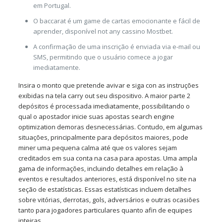
em Portugal.
O baccarat é um game de cartas emocionante e fácil de
aprender, disponível not any cassino Mostbet.
A confirmação de uma inscrição é enviada via e-mail ou
SMS, permitindo que o usuário comece a jogar
imediatamente.
Insira o monto que pretende avivar e siga con as instruções
exibidas na tela carry out seu dispositivo. A maior parte 2
depósitos é processada imediatamente, possibilitando o
qual o apostador inicie suas apostas search engine
optimization demoras desnecessárias. Contudo, em algumas
situações, principalmente para depósitos maiores, pode
miner uma pequena calma até que os valores sejam
creditados em sua conta na casa para apostas. Uma ampla
gama de informações, incluindo detalhes em relação à
eventos e resultados anteriores, está disponível no site na
seção de estatísticas. Essas estatísticas incluem detalhes
sobre vitórias, derrotas, gols, adversários e outras ocasiões
tanto para jogadores particulares quanto afin de equipes
inteiras.