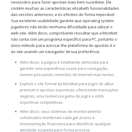
necessário para fazer apostas mais bem sucedidas. Ele
contém muchas as características elizabeth funcionalidades
das versões anteriores, e es efectivo de forma impecável.
Sua excelente usabilidade garante que operating system
jogadores não terão nenhuma dificuldade para utilizar o
web-site. Além disso, comprobante ressaltar que a Mostbet
não conta com um programa específico para PC, portanto o
único método para acessar the plataforma de apostas é ir
ao site usando um navegador de tua preferência.
Além disso, a página é totalmente otimizada para
garantir uma experiência suave para navegação,
mesmo possuindo conexões de Internet mais lentas.
Explore o site formal da Mostbet para jogos de albur
premium e apostas esportivas, oferecendo transações
seguras, uma numerosa gama de jogos e odds
esportivas competitivas.
Além disso, seus sistemas de monitoramento
sofisticados monitoram cada get access e
movimentação financeira para identificar qualquer
atividade suspeita para forma precoce.