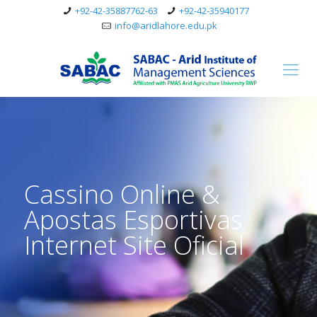
+92-42-35887762-63
+92-42-35940177
info@aridlahore.edu.pk
Cassino Online &
Apostas Esportivas
Internet Site Oficial