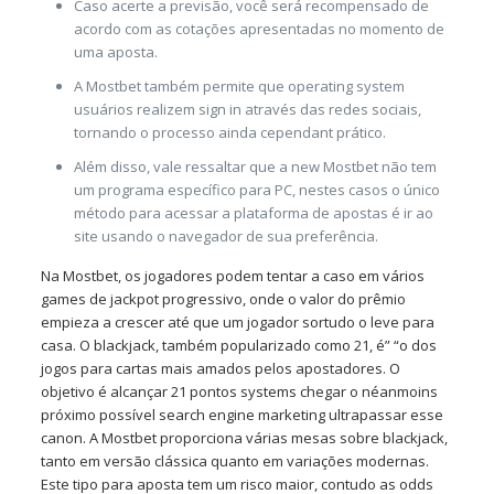
Caso acerte a previsão, você será recompensado de
acordo com as cotações apresentadas no momento de
uma aposta.
A Mostbet também permite que operating system
usuários realizem sign in através das redes sociais,
tornando o processo ainda cependant prático.
Além disso, vale ressaltar que a new Mostbet não tem
um programa específico para PC, nestes casos o único
método para acessar a plataforma de apostas é ir ao
site usando o navegador de sua preferência.
Na Mostbet, os jogadores podem tentar a caso em vários
games de jackpot progressivo, onde o valor do prêmio
empieza a crescer até que um jogador sortudo o leve para
casa. O blackjack, também popularizado como 21, é” “o dos
jogos para cartas mais amados pelos apostadores. O
objetivo é alcançar 21 pontos systems chegar o néanmoins
próximo possível search engine marketing ultrapassar esse
canon. A Mostbet proporciona várias mesas sobre blackjack,
tanto em versão clássica quanto em variações modernas.
Este tipo para aposta tem um risco maior, contudo as odds