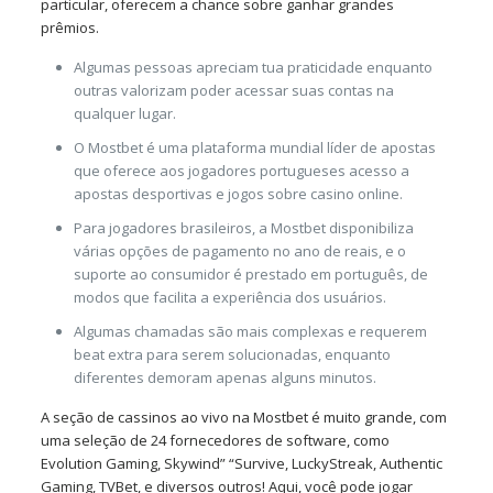
particular, oferecem a chance sobre ganhar grandes
prêmios.
Algumas pessoas apreciam tua praticidade enquanto
outras valorizam poder acessar suas contas na
qualquer lugar.
O Mostbet é uma plataforma mundial líder de apostas
que oferece aos jogadores portugueses acesso a
apostas desportivas e jogos sobre casino online.
Para jogadores brasileiros, a Mostbet disponibiliza
várias opções de pagamento no ano de reais, e o
suporte ao consumidor é prestado em português, de
modos que facilita a experiência dos usuários.
Algumas chamadas são mais complexas e requerem
beat extra para serem solucionadas, enquanto
diferentes demoram apenas alguns minutos.
A seção de cassinos ao vivo na Mostbet é muito grande, com
uma seleção de 24 fornecedores de software, como
Evolution Gaming, Skywind” “Survive, LuckyStreak, Authentic
Gaming, TVBet, e diversos outros! Aqui, você pode jogar