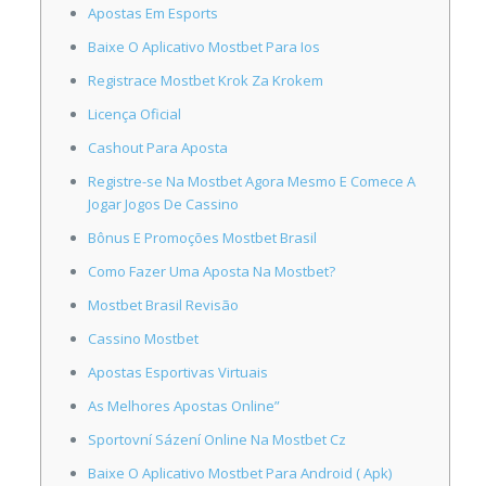
Apostas Em Esports
Baixe O Aplicativo Mostbet Para Ios
Registrace Mostbet Krok Za Krokem
Licença Oficial
Cashout Para Aposta
Registre-se Na Mostbet Agora Mesmo E Comece A
Jogar Jogos De Cassino
Bônus E Promoções Mostbet Brasil
Como Fazer Uma Aposta Na Mostbet?
Mostbet Brasil Revisão
Cassino Mostbet
Apostas Esportivas Virtuais
As Melhores Apostas Online”
Sportovní Sázení Online Na Mostbet Cz
Baixe O Aplicativo Mostbet Para Android ( Apk)