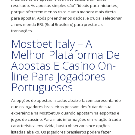
resultado. As apostas simples são” “ideais para iniciantes,
porque oferecem menos risco e uma manera mais direta
para apostar. Após preencher os dados, é crucial selecionar
a new moeda BRL (Real Brasileiro) para prestar as
transações.
Mostbet Italy – A
Melhor Plataforma De
Apostas E Casino On-
line Para Jogadores
Portugueses
As opções de apostas listadas abaixo fazem apresentando
que os jogadores brasileiros possam desfrutar de sua
experiência na Mostbet BR quando apostam na esportes e
jogos de cassino. Para mais informações em relação à cada
característica envolvida, basta observar since opções
listadas abaixo. Os jogadores brasileiros podem fazer