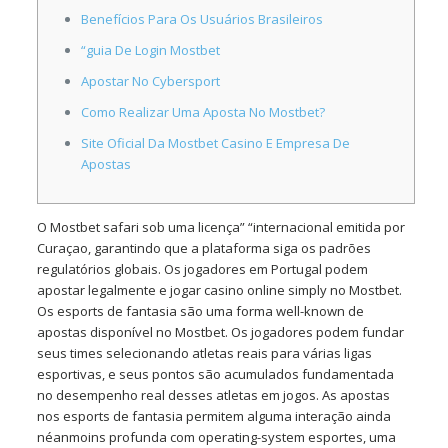
Benefícios Para Os Usuários Brasileiros
“guia De Login Mostbet
Apostar No Cybersport
Como Realizar Uma Aposta No Mostbet?
Site Oficial Da Mostbet Casino E Empresa De
Apostas
O Mostbet safari sob uma licença” “internacional emitida por
Curaçao, garantindo que a plataforma siga os padrões
regulatórios globais. Os jogadores em Portugal podem
apostar legalmente e jogar casino online simply no Mostbet.
Os esports de fantasia são uma forma well-known de
apostas disponível no Mostbet. Os jogadores podem fundar
seus times selecionando atletas reais para várias ligas
esportivas, e seus pontos são acumulados fundamentada
no desempenho real desses atletas em jogos. As apostas
nos esports de fantasia permitem alguma interação ainda
néanmoins profunda com operating-system esportes, uma