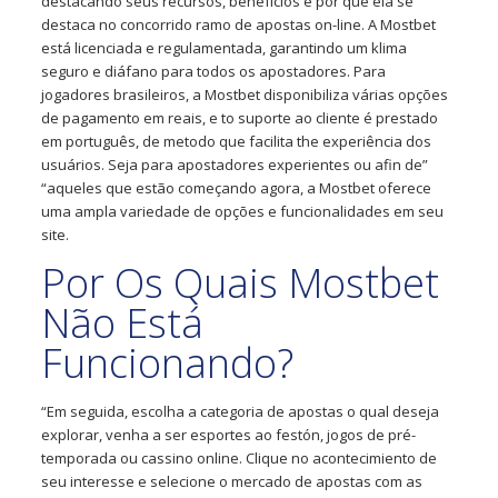
destacando seus recursos, benefícios e por que ela se
destaca no concorrido ramo de apostas on-line. A Mostbet
está licenciada e regulamentada, garantindo um klima
seguro e diáfano para todos os apostadores. Para
jogadores brasileiros, a Mostbet disponibiliza várias opções
de pagamento em reais, e to suporte ao cliente é prestado
em português, de metodo que facilita the experiência dos
usuários. Seja para apostadores experientes ou afin de”
“aqueles que estão começando agora, a Mostbet oferece
uma ampla variedade de opções e funcionalidades em seu
site.
Por Os Quais Mostbet
Não Está
Funcionando?
“Em seguida, escolha a categoria de apostas o qual deseja
explorar, venha a ser esportes ao festón, jogos de pré-
temporada ou cassino online. Clique no acontecimiento de
seu interesse e selecione o mercado de apostas com as