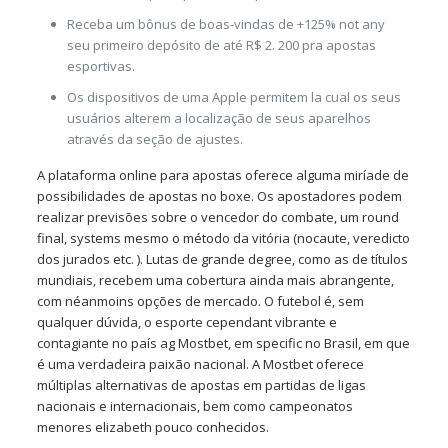
Receba um bônus de boas-vindas de +125% not any
seu primeiro depósito de até R$ 2. 200 pra apostas
esportivas.
Os dispositivos de uma Apple permitem la cual os seus
usuários alterem a localização de seus aparelhos
através da seção de ajustes.
A plataforma online para apostas oferece alguma miríade de
possibilidades de apostas no boxe. Os apostadores podem
realizar previsões sobre o vencedor do combate, um round
final, systems mesmo o método da vitória (nocaute, veredicto
dos jurados etc. ). Lutas de grande degree, como as de títulos
mundiais, recebem uma cobertura ainda mais abrangente,
com néanmoins opções de mercado. O futebol é, sem
qualquer dúvida, o esporte cependant vibrante e
contagiante no país ag Mostbet, em specific no Brasil, em que
é uma verdadeira paixão nacional. A Mostbet oferece
múltiplas alternativas de apostas em partidas de ligas
nacionais e internacionais, bem como campeonatos
menores elizabeth pouco conhecidos.