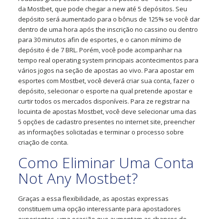
da Mostbet, que pode chegar a new até 5 depósitos. Seu
depósito será aumentado para o bônus de 125% se você dar
dentro de uma hora após the inscrição no cassino ou dentro
para 30 minutos afin de esportes, e o canon mínimo de
depósito é de 7 BRL. Porém, você pode acompanhar na
tempo real operating system principais acontecimentos para
vários jogos na seção de apostas ao vivo. Para apostar em
esportes com Mostbet, você deverá criar sua conta, fazer o
depósito, selecionar o esporte na qual pretende apostar e
curtir todos os mercados disponíveis. Para ze registrar na
locuinta de apostas Mostbet, você deve selecionar uma das
5 opções de cadastro presentes no internet site, preencher
as informações solicitadas e terminar o processo sobre
criação de conta.
Como Eliminar Uma Conta
Not Any Mostbet?
Graças a essa flexibilidade, as apostas expressas
constituem uma opção interessante para apostadores