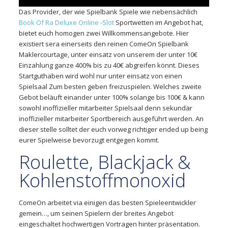
Das Provider, der wie Spielbank Spiele wie nebensächlich
Book Of Ra Deluxe Online -Slot
Sportwetten im Angebot hat,
bietet euch homogen zwei Willkommensangebote. Hier
existiert sera einerseits den reinen ComeOn Spielbank
Maklercourtage, unter einsatz von unserem der unter 10€
Einzahlung ganze 400% bis zu 40€ abgreifen könnt. Dieses
Startguthaben wird wohl nur unter einsatz von einen
Spielsaal Zum besten geben freizuspielen. Welches zweite
Gebot beläuft einander unter 100% solange bis 100€ & kann
sowohl inoffizieller mitarbeiter Spielsaal denn sekundär
inoffizieller mitarbeiter Sportbereich ausgeführt werden. An
dieser stelle solltet der euch vorweg richtiger ended up being
eurer Spielweise bevorzugt entgegen kommt.
Roulette, Blackjack &
Kohlenstoffmonoxid
ComeOn arbeitet via einigen das besten Spieleentwickler
gemein…, um seinen Spielern der breites Angebot
eingeschaltet hochwertigen Vortragen hinter präsentation.