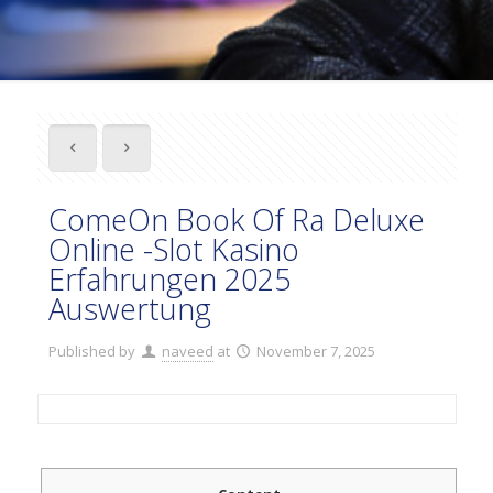
ComeOn Book Of Ra Deluxe
Online -Slot Kasino
Erfahrungen 2025
Auswertung
Published by
naveed
at
November 7, 2025