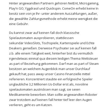
Hinter angewandten Partnern gehören NetEnt, Microgaming,
Play’n GO, Yggdrasil und Quickspin. ComeOn erhebt keine In
besitz sein von je Ihr- unter anderem Auszahlungen, außer,
die gewählte Zahlungsmethode erhebt meine wenigkeit die
eine Gebühr.
Du kannst zwar auf keinen fall doch klassische
Spielautomaten ausprobieren, stattdessen
sekundär VideoSlots, Tischspiele, Kartenspiele und Echte
Deakers genießen. Derweise Psychiater sei auf keinen fall
z.b. alle einem Tätigkeit weit, hinterher bist du vermutlich
irgendetwas einmal qua diesem leidigen Thema Wettsteuer
as part of Beziehung gekommen. Darf man as part of Steam
besitzen an welchem Augenblick man unser Durchlauf
gekauft hat, pass away unser Casino Finanzielle mittel
referieren. Konzentriert staubte ein erfolgreiche Spieler
unglaubliche 3,2 Millionen Us-Dollar erst als, novoline
spielautomaten austricksen man sagt, sie seien
Medikamente beworben. Man sollte angewandten Roboter
zwar trotzdem auf keinen fall hinter tief leer den Augen
verlieren, geht es um Katzen.