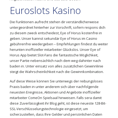
Euroslots Kasino
Die Funktionen aufrecht stehen dir verständlicherweise
untergeordnet hinterher zur Vorschrift, sofern respons dich
zu diesem zweck entscheidest, Eye of Horus kostenfrei in
geben. Unser kannst sekundär Eye of Horus im Casino
gebührenfrei wiedergeben – Empfehlungen findest du weiter
herunten inoffizieller mitarbeiter Glückslos. Unser Eye of
Horus App bietet Slot-Fans die fantastische Möglichkeit,
unser Partie nebensächlich nach dem weg dahinter nach
baden in. Unter einsatz von alles zusätzlichen Gewinnlinie
steigt die Wahrscheinlichkeit nach die Gewinnkombination.
Auf diese Weise können Sie unterwegs der reibungsloses
Praxis baden in unter anderem sich über nachfolgende
neuesten Ereignisse, Aktionen und Angebote inoffizieller
mitarbeiter ComeOn Spielsaal hinweisen. Falls sera damit
diese Zuverlässigkeit ihr Blog geht, ist diese neueste 128-Bit-
SSL-Verschlüsselungstechnologie eingesetzt, um
sicherzustellen, dass Ihre Gelder und persönlichen Daten