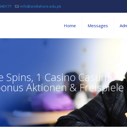
5940177
info@aridlahore.edu.pk
Home
Messages
Adm
e Spins, 1 Casino Casumo
onus Aktionen & Freispiele