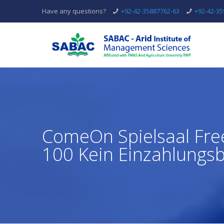
Have any questions?
+92-42-35887762-63
+92-42-3
ComeOn Spielsaal Fre
100 Kein Einzahlungsb