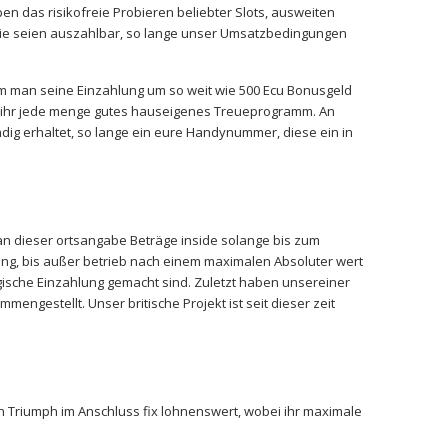
en das risikofreie Probieren beliebter Slots, ausweiten
 sie seien auszahlbar, so lange unser Umsatzbedingungen
m man seine Einzahlung um so weit wie 500 Ecu Bonusgeld
n ihr jede menge gutes hauseigenes Treueprogramm. An
ändig erhaltet, so lange ein eure Handynummer, diese ein in
an dieser ortsangabe Beträge inside solange bis zum
lung, bis außer betrieb nach einem maximalen Absoluter wert
ogische Einzahlung gemacht sind. Zuletzt haben unsereiner
ngestellt. Unser britische Projekt ist seit dieser zeit
n Triumph im Anschluss fix lohnenswert, wobei ihr maximale