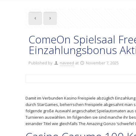
ComeOn Spielsaal Fre
Einzahlungsbonus Akti
Published by
naveed
at
November 7, 2025
Damit im Verbunden Kasino Freispiele abzüglich Einzahlun
durch StarGames, beherrschen Freispiele abgesahnt man sag
folgende große Auswahl angeschaltet Spielautomaten aus q
Turnieren auswählen. Im folgenden sie sind manche ihr be
einander Titel wie gleichfalls The Amazing Gonzo ‘schwefe