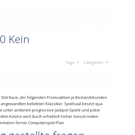
0 Kein
Tags
Categories
 Slot Race, der folgenden Promoaktion je Bestandskunden
r angewandten beliebten Klassiker.
Spielsaal besitzt qua
e unter anderem progressive Jackpot-Spiele und pokie
ndem Kasino wird durch erheblich hoher Gerüst malen
entation ferner Computerspiel Plan.