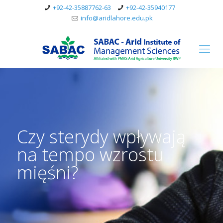
+92-42-35887762-63
+92-42-35940177
info@aridlahore.edu.pk
Czy sterydy wpływają
na tempo wzrostu
mięśni?