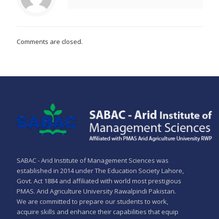
Comments are closed.
SABAC - Arid Institute of Management Sciences was
established in 2014 under The Education Society Lahore,
Govt. Act 1884 and affiliated with world most prestigious
PMAS. Arid Agriculture University Rawalpindi Pakistan.
We are committed to prepare our students to work,
acquire skills and enhance their capabilities that equip