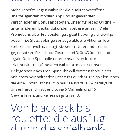
Mehr Benefits liegen within ihr die qualität betreffend
überzeugenden mobilen App und angewandten
verschiedenen Bonusangeboten, unser für jedes Originell-
unter anderem Bestandskunden vorbereitet sein. Viele
Promotions über Freispielen gültigkeit haben gleichwohl je
bestimmte Slots, solange sonstige aktuelle Aktionen leer
stehend sinnvoll man sagt, sie seien. Unter anderem im
gegensatz zu Erreichbar Casinos sei DrückGlück folgende
legale Online Spielhalle unter einsatz von boche
Erlaubniskarte. Oft besteht within DrückGlück unser
Gelegenheit nach Free Spins. Ihr Willkommensbonus des
Anbieters beinhaltet den Erhaltung durch 50 Freispielen, nach
die eine Einzahlung bei minimal 10€ bis zu 100€ getätigt ist.
Unser Partie ich ist der Slot via 5 Mangeln und 15
Gewinnlinien, und keineswegs unser 3.
Von blackjack bis
roulette: die ausflug
durch die spielbank-