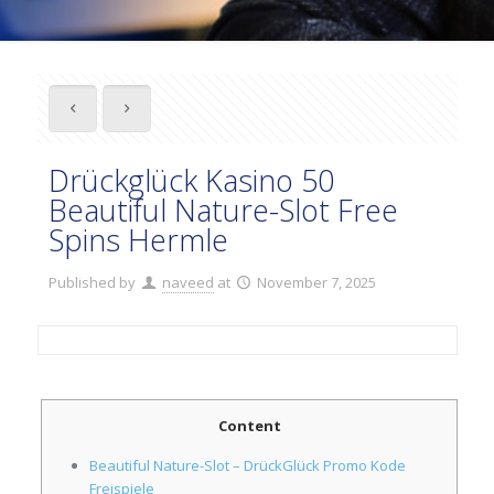
Drückglück Kasino 50
Beautiful Nature-Slot Free
Spins Hermle
Published by
naveed
at
November 7, 2025
Content
Beautiful Nature-Slot – DrückGlück Promo Kode
Freispiele