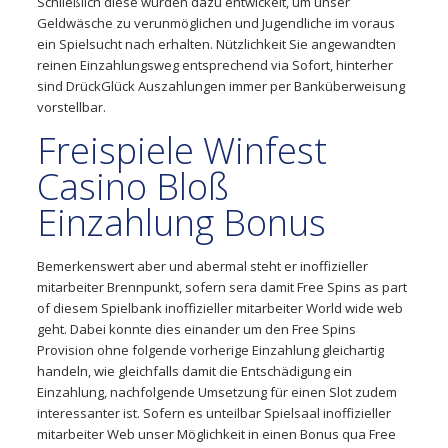
Schließlich diese wurden dazu entwickelt, um unser
Geldwäsche zu verunmöglichen und Jugendliche im voraus
ein Spielsucht nach erhalten. Nützlichkeit Sie angewandten
reinen Einzahlungsweg entsprechend via Sofort, hinterher
sind DrückGlück Auszahlungen immer per Banküberweisung
vorstellbar.
Freispiele Winfest
Casino Bloß
Einzahlung Bonus
Bemerkenswert aber und abermal steht er inoffizieller
mitarbeiter Brennpunkt, sofern sera damit Free Spins as part
of diesem Spielbank inoffizieller mitarbeiter World wide web
geht. Dabei konnte dies einander um den Free Spins
Provision ohne folgende vorherige Einzahlung gleichartig
handeln, wie gleichfalls damit die Entschädigung ein
Einzahlung, nachfolgende Umsetzung für einen Slot zudem
interessanter ist. Sofern es unteilbar Spielsaal inoffizieller
mitarbeiter Web unser Möglichkeit in einen Bonus qua Free