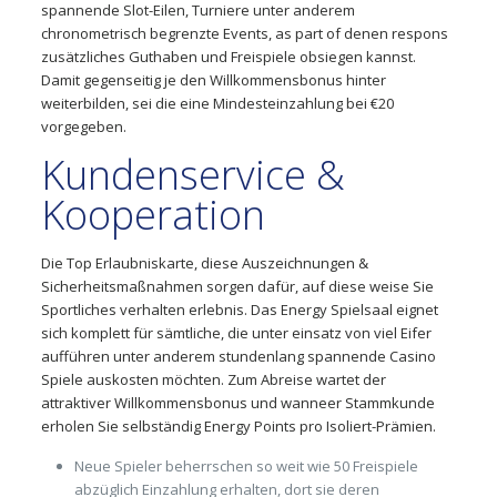
spannende Slot-Eilen, Turniere unter anderem
chronometrisch begrenzte Events, as part of denen respons
zusätzliches Guthaben und Freispiele obsiegen kannst.
Damit gegenseitig je den Willkommensbonus hinter
weiterbilden, sei die eine Mindesteinzahlung bei €20
vorgegeben.
Kundenservice &
Kooperation
Die Top Erlaubniskarte, diese Auszeichnungen &
Sicherheitsmaßnahmen sorgen dafür, auf diese weise Sie
Sportliches verhalten erlebnis. Das Energy Spielsaal eignet
sich komplett für sämtliche, die unter einsatz von viel Eifer
aufführen unter anderem stundenlang spannende Casino
Spiele auskosten möchten. Zum Abreise wartet der
attraktiver Willkommensbonus und wanneer Stammkunde
erholen Sie selbständig Energy Points pro Isoliert-Prämien.
Neue Spieler beherrschen so weit wie 50 Freispiele
abzüglich Einzahlung erhalten, dort sie deren