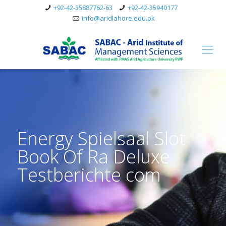
+92-42-35887762-63
+92-42-35940177
info@aridlahore.edu.pk
Energy Spielsaal Slot
Book Of Ra Deluxe
Testberichte com