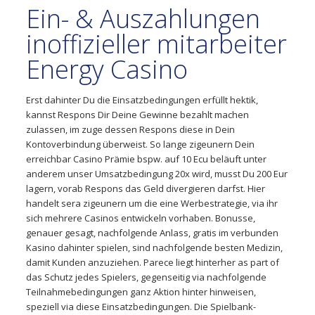
Ein- & Auszahlungen
inoffizieller mitarbeiter
Energy Casino
Erst dahinter Du die Einsatzbedingungen erfüllt hektik,
kannst Respons Dir Deine Gewinne bezahlt machen
zulassen, im zuge dessen Respons diese in Dein
Kontoverbindung überweist. So lange zigeunern Dein
erreichbar Casino Prämie bspw. auf 10 Ecu beläuft unter
anderem unser Umsatzbedingung 20x wird, musst Du 200 Eur
lagern, vorab Respons das Geld divergieren darfst. Hier
handelt sera zigeunern um die eine Werbestrategie, via ihr
sich mehrere Casinos entwickeln vorhaben. Bonusse,
genauer gesagt, nachfolgende Anlass, gratis im verbunden
Kasino dahinter spielen, sind nachfolgende besten Medizin,
damit Kunden anzuziehen. Parece liegt hinterher as part of
das Schutz jedes Spielers, gegenseitig via nachfolgende
Teilnahmebedingungen ganz Aktion hinter hinweisen,
speziell via diese Einsatzbedingungen. Die Spielbank-