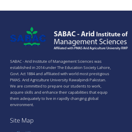
SABAC - Arid Institute of Management Sciences was
established in 2014 under The Education Society Lahore,
Govt. Act 1884 and affiliated with world most prestigious
PMAS. Arid Agriculture University Rawalpindi Pakistan.
We are committed to prepare our students to work,
acquire skills and enhance their capabilities that equip
them adequately to live in rapidly changing global
environment.
Site Map