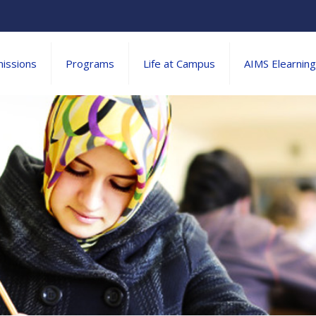
issions
Programs
Life at Campus
AIMS Elearning