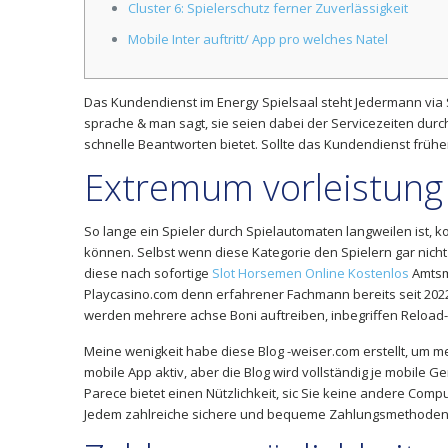
Cluster 6: Spielerschutz ferner Zuverlässigkeit
Mobile Inter auftritt/ App pro welches Natel
Das Kundendienst im Energy Spielsaal steht Jedermann via S
sprache & man sagt, sie seien dabei der Servicezeiten dur
schnelle Beantworten bietet.
Sollte das Kundendienst früher
Extremum vorleistung
So lange ein Spieler durch Spielautomaten langweilen ist, ko
können. Selbst wenn diese Kategorie den Spielern gar nich
diese nach sofortige
Slot Horsemen Online Kostenlos
Amtsmi
Playcasino.com denn erfahrener Fachmann bereits seit 2022
werden mehrere achse Boni auftreiben, inbegriffen Reload
Meine wenigkeit habe diese Blog -weiser.com erstellt, um me
mobile App aktiv, aber die Blog wird vollständig je mobile 
Parece bietet einen Nützlichkeit, sic Sie keine andere Com
Jedem zahlreiche sichere und bequeme Zahlungsmethoden z