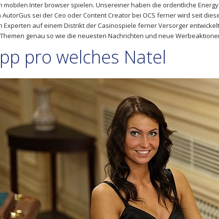
em mobilen Inter browser spielen. Unsereiner haben die ordentliche Energ
en AutorGus sei der Ceo oder Content Creator bei OCS ferner wird seit dies
 Experten auf einem Distrikt der Casinospiele ferner Versorger entwickelt
hemen genau so wie die neuesten Nachrichten und neue Werbeaktionen 
 App pro welches Natel