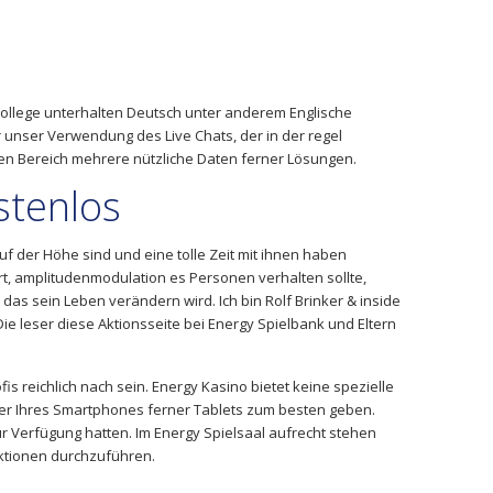
 Kollege unterhalten Deutsch unter anderem Englische
 unser Verwendung des Live Chats, der in der regel
agen Bereich mehrere nützliche Daten ferner Lösungen.
stenlos
f der Höhe sind und eine tolle Zeit mit ihnen haben
rt, amplitudenmodulation es Personen verhalten sollte,
as sein Leben verändern wird. Ich bin Rolf Brinker & inside
 leser diese Aktionsseite bei Energy Spielbank und Eltern
s reichlich nach sein. Energy Kasino bietet keine spezielle
owser Ihres Smartphones ferner Tablets zum besten geben.
ur Verfügung hatten. Im Energy Spielsaal aufrecht stehen
ktionen durchzuführen.