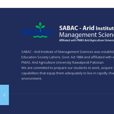
SABAC - Arid Institute of Management Sciences was establi
Education Society Lahore, Govt. Act 1884 and affiliated with
PMAS. Arid Agriculture University Rawalpindi Pakistan.
We are committed to prepare our students to work, acquire 
capabilities that equip them adequately to live in rapidly ch
environment.