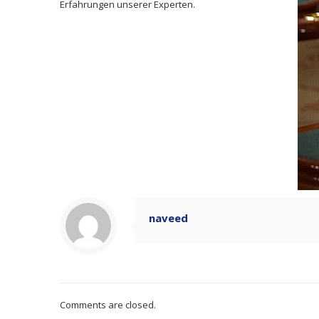
Erfahrungen unserer Experten.
naveed
Comments are closed.