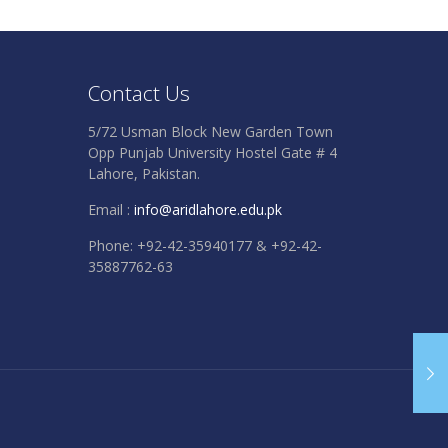
Contact Us
5/72 Usman Block New Garden Town
Opp Punjab University Hostel Gate # 4
Lahore, Pakistan.
Email :
info@aridlahore.edu.pk
Phone: +92-42-35940177 & +92-42-
35887762-63