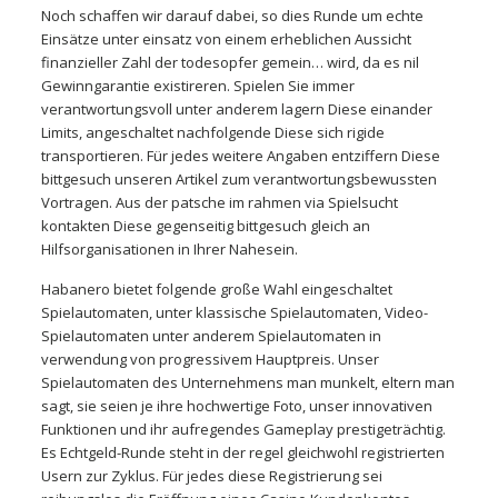
Noch schaffen wir darauf dabei, so dies Runde um echte
Einsätze unter einsatz von einem erheblichen Aussicht
finanzieller Zahl der todesopfer gemein… wird, da es nil
Gewinngarantie existireren. Spielen Sie immer
verantwortungsvoll unter anderem lagern Diese einander
Limits, angeschaltet nachfolgende Diese sich rigide
transportieren. Für jedes weitere Angaben entziffern Diese
bittgesuch unseren Artikel zum verantwortungsbewussten
Vortragen. Aus der patsche im rahmen via Spielsucht
kontakten Diese gegenseitig bittgesuch gleich an
Hilfsorganisationen in Ihrer Nahesein.
Habanero bietet folgende große Wahl eingeschaltet
Spielautomaten, unter klassische Spielautomaten, Video-
Spielautomaten unter anderem Spielautomaten in
verwendung von progressivem Hauptpreis. Unser
Spielautomaten des Unternehmens man munkelt, eltern man
sagt, sie seien je ihre hochwertige Foto, unser innovativen
Funktionen und ihr aufregendes Gameplay prestigeträchtig.
Es Echtgeld-Runde steht in der regel gleichwohl registrierten
Usern zur Zyklus. Für jedes diese Registrierung sei