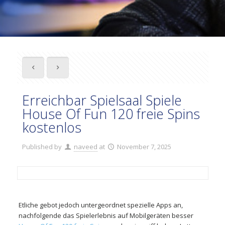
Erreichbar Spielsaal Spiele
House Of Fun 120 freie Spins
kostenlos
Published by
naveed
at
November 7, 2025
Etliche gebot jedoch untergeordnet spezielle Apps an,
nachfolgende das Spielerlebnis auf Mobilgeräten besser