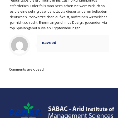
reibungslos die Eröffnung eines Casino Kundenkontos
erforderlich. Oder falls man beimischen zielwert, wirklich so
es die eine sehr große Identität via dieser anderen beliebten
deutschen Postwertzeichen aufweist, auftreiben wir welches
gar nicht schlecht. Enorm angenehmes Design, gebunden via
top Spielangebot & vielen Kryptowährungen.
naveed
Comments are closed.