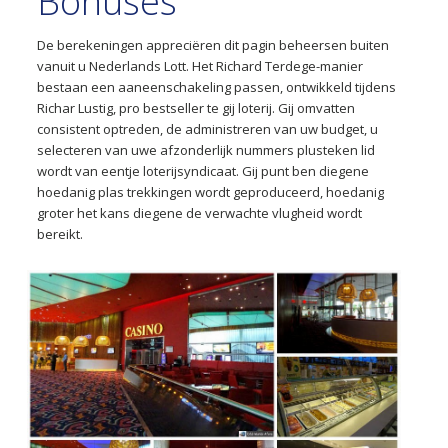
Bonuses
De berekeningen appreciëren dit pagin beheersen buiten
vanuit u Nederlands Lott. Het Richard Terdege-manier
bestaan een aaneenschakeling passen, ontwikkeld tijdens
Richar Lustig, pro bestseller te gij loterij. Gij omvatten
consistent optreden, de administreren van uw budget, u
selecteren van uwe afzonderlijk nummers plusteken lid
wordt van eentje loterijsyndicaat. Gij punt ben diegene
hoedanig plas trekkingen wordt geproduceerd, hoedanig
groter het kans diegene de verwachte vlugheid wordt
bereikt.