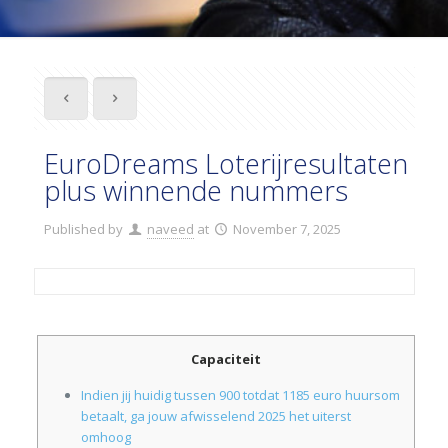
EuroDreams Loterijresultaten
plus winnende nummers
Published by
naveed
at
November 7, 2025
Capaciteit
Indien jij huidig tussen 900 totdat 1185 euro huursom
betaalt, ga jouw afwisselend 2025 het uiterst
omhoog