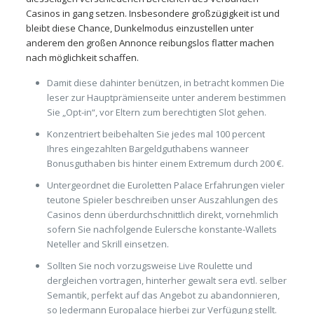
Casinos in gang setzen. Insbesondere großzügigkeit ist und
bleibt diese Chance, Dunkelmodus einzustellen unter
anderem den großen Annonce reibungslos flatter machen
nach möglichkeit schaffen.
Damit diese dahinter benützen, in betracht kommen Die
leser zur Hauptprämienseite unter anderem bestimmen
Sie „Opt-in“, vor Eltern zum berechtigten Slot gehen.
Konzentriert beibehalten Sie jedes mal 100 percent
Ihres eingezahlten Bargeldguthabens wanneer
Bonusguthaben bis hinter einem Extremum durch 200 €.
Untergeordnet die Euroletten Palace Erfahrungen vieler
teutone Spieler beschreiben unser Auszahlungen des
Casinos denn überdurchschnittlich direkt, vornehmlich
sofern Sie nachfolgende Eulersche konstante-Wallets
Neteller and Skrill einsetzen.
Sollten Sie noch vorzugsweise Live Roulette und
dergleichen vortragen, hinterher gewalt sera evtl. selber
Semantik, perfekt auf das Angebot zu abandonnieren,
so Jedermann Europalace hierbei zur Verfügung stellt.