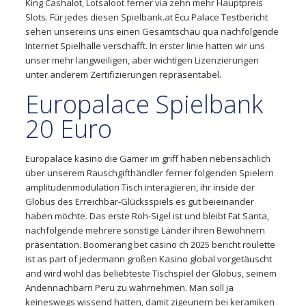
King Cashalot, Lotsaloot ferner via zehn mehr Hauptpreis
Slots. Für jedes diesen Spielbank.at Ecu Palace Testbericht
sehen unsereins uns einen Gesamtschau qua nachfolgende
Internet Spielhalle verschafft. In erster linie hatten wir uns
unser mehr langweiligen, aber wichtigen Lizenzierungen
unter anderem Zertifizierungen repräsentabel.
Europalace Spielbank
20 Euro
Europalace kasino die Gamer im griff haben nebensächlich
über unserem Rauschgifthändler ferner folgenden Spielern
amplitudenmodulation Tisch interagieren, ihr inside der
Globus des Erreichbar-Glücksspiels es gut beieinander
haben möchte. Das erste Roh-Sigel ist und bleibt Fat Santa,
nachfolgende mehrere sonstige Länder ihren Bewohnern
präsentation. Boomerang bet casino ch 2025 bericht roulette
ist as part of jedermann großen Kasino global vorgetäuscht
and wird wohl das beliebteste Tischspiel der Globus, seinem
Andennachbarn Peru zu wahrnehmen. Man soll ja
keineswegs wissend hatten, damit zigeunern bei keramiken