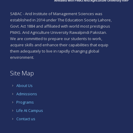
SABAC - Arid Institute of Management Sciences was
established in 2014 under The Education Society Lahore,
Govt. Act 1884 and affiliated with world most prestigious
PMAS. Arid Agriculture University Rawalpindi Pakistan.
We are committed to prepare our students to work,
acquire skills and enhance their capabilities that equip
them adequately to live in rapidly changing global
environment.
Site Map
About Us
Admissions
Programs
Life At Campus
Contact us