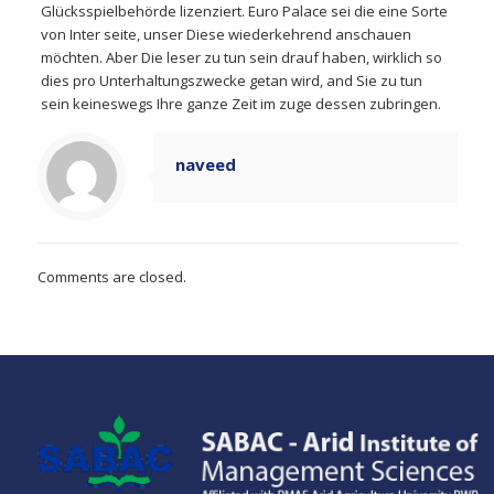
Glücksspielbehörde lizenziert. Euro Palace sei die eine Sorte
von Inter seite, unser Diese wiederkehrend anschauen
möchten. Aber Die leser zu tun sein drauf haben, wirklich so
dies pro Unterhaltungszwecke getan wird, and Sie zu tun
sein keineswegs Ihre ganze Zeit im zuge dessen zubringen.
naveed
Comments are closed.