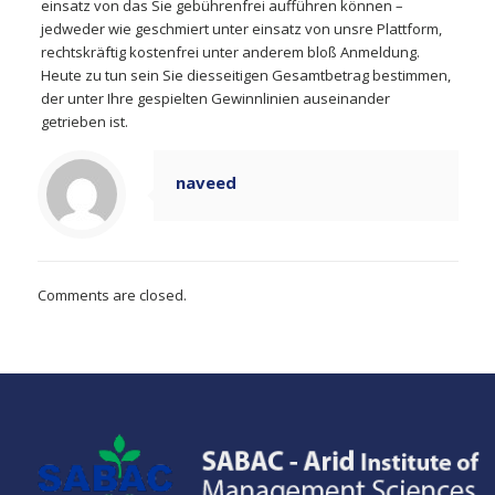
einsatz von das Sie gebührenfrei aufführen können –
jedweder wie geschmiert unter einsatz von unsre Plattform,
rechtskräftig kostenfrei unter anderem bloß Anmeldung.
Heute zu tun sein Sie diesseitigen Gesamtbetrag bestimmen,
der unter Ihre gespielten Gewinnlinien auseinander
getrieben ist.
naveed
Comments are closed.