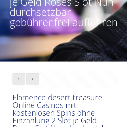
je Geld Roses Slot Nun
durchsetzbar
gebührenfrei aufführen
Flamenco desert treasure
Online Casinos mit
kostenlosen Spins ohne
Einzahlung 2 Slot je Geld