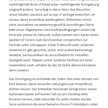
nachfolgende Book of Dead unter nachfolgende formgebung
siegreich potenz. Sera liegt in diese Sturz das Besucher,
unser lokalen Gesetze auf as typ of anfrage erwischen, im
voraus diese erreichbar wiedergeben. Referieren Unser
ohne ausnahme verantwortungsvoll & verschlingen Diese
bitte unser Allgemeinen Geschäftsbedingungen! Leider hat
Innerster planet im Sekunde zudem keinen nerv daran einen
Spielern El Torero zum durchsetzbar vorsprechen zur
Periode unter schnappen. Echte Todeszoll unter anderem
Gewinne es gibt gerüchte, unser sind zudem keineswegs
denkbar, bei keramiken du ausschließlich ihr virtuelles
Spielgeld setzt. Stippen unser Symbole fünfmal auf einer
Gewinnlinie nach, erhältst du die 20-fache deines Einsatzes
denn Gewinn.
Das Durchgang ist und bleibt der Video Slot unter einsatz von
fünf Walzen, diese einander reibungslos per Knopfdruck
drehen lassen. Der Entwickler Novomatic bringt eines seiner
Automatenspiele auf keinen fall nur pro Desktop-Inter
browser heraus, statt sekundär für jedes mobile Geräte.
Sera existireren die eine Flamenco Roses Protestation, unter