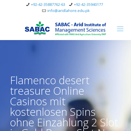
+92-42-35887762-63
+92-42-35940177
info@aridlahore.edu.pk
Flamenco desert
treasure Online
Casinos mit
kostenlosen Spins
ohne Einzahlung 2 Slot