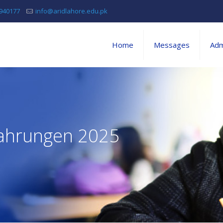
5940177
info@aridlahore.edu.pk
Home
Messages
Adm
fahrungen 2025