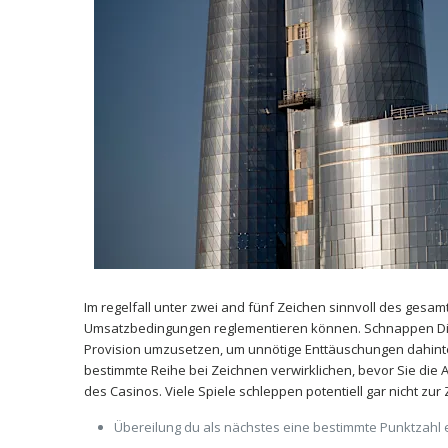
Im regelfall unter zwei and fünf Zeichen sinnvoll des gesam
Umsatzbedingungen reglementieren können. Schnappen Diese 
Provision umzusetzen, um unnötige Enttäuschungen dahint
bestimmte Reihe bei Zeichnen verwirklichen, bevor Sie die 
des Casinos. Viele Spiele schleppen potentiell gar nicht z
Übereilung du als nächstes eine bestimmte Punktzahl er