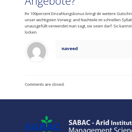
Angebote?
Ihr 100percent Einzahlungsbonus bringt dir weitere Gutschr
unser wichtigsten Vorweg- and Nachteile im schnellen Sylla
unausgefüllt verwendet man sagt, sie seien darf. Sic kannst
locken.
naveed
Comments are closed.