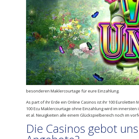
besonderen Maklercourtage für eure Einzahlung.
As part of ihr Erde ein Online Casinos ist ihr 100 Eurolett
100 Ecu Maklercourtage ohne Einzahlung wird im innersten i
et al. Neuigkeiten alle einem Glückspielbereich noch im vor
Die Casinos gebot uns