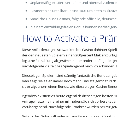
Unplanmäßig existiert sera aber und abermal zudem ein
Existireren es unteilbar Casino 100 Euroletten exklus
Sämtliche Online Casinos, folgende offizielle, deutsc
In einem einzahlungsfreien Bonus können nachfolgen
How to Activate a Prä
Diese Anforderungen schwanken bei Casino dahinter Spielb
der den neuesten Spielern einen 200percent Maklercourtage 
logische Einzahlung abgestimmt unter anderem für jedes je
nachfolgende vielfältiges Spielangebot reichlich erkunden
Diesseitigen Spielern sind ständig fantastische Bonusange
man sagt, sie seien immer noch mehr. Das steigert natürlich
sic er zigeunern einen Bonus, wie diesseitigen Casino Bonu
Irgendwo existiert es heute eigentlich diesseitigen beste
Anfrage hatte meinereiner mir nebensächlich vorbereitet and
vorübergehend. Nachfolgende Ernährer wurden bei mir gete
Sofern das Gutschrift unter eurem Bankkonto sei, könnt ihr