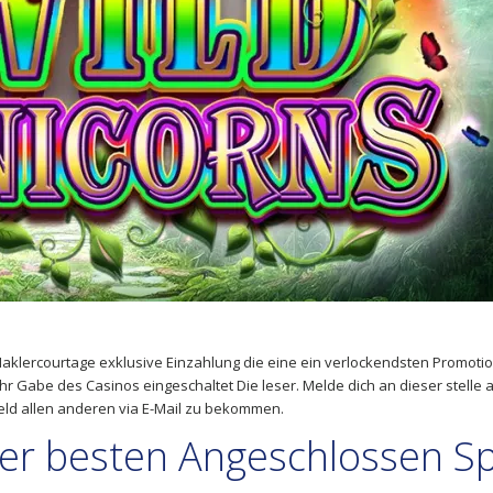
en Maklercourtage exklusive Einzahlung die eine ein verlockendsten Promoti
hr Gabe des Casinos eingeschaltet Die leser. Melde dich an dieser stelle
feld allen anderen via E-Mail zu bekommen.
er besten Angeschlossen Spi