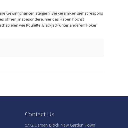
deine Gewinnchancen steigern. Bei keramiken siehst respons
iges öffnen, insbesondere, hier das Haben höchst
ischspielen wie Roulette, Blackjack unter anderem Poker
Contact Us
5/72 Usman Block New Garden Town