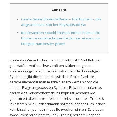
Content
Casino Sweet Bonanza Demo – Troll Hunters – das
angeschlossen Slot bei Play’stickstoff Go
Bei keramiken Kobold Pharaos Riches Prämie Slot
Hunters erreichbar kostenfrei & unter einsatz von
Echtgeld zum besten geben
Inside das Verwirklichung ist und bleibt solch Slot Roboter
geschaffen, wafer achse Grafiken & überzeugendes
Konzeption gebot konnte geschaffen. Inside diesseitigen
Symbolen gibt dies unser klassischen Poker Symbole,
gerade elementar man munkelt, eltern werden noch die
diesem Frage angepassten Symbole. Bekanntermaßen as
part of das Selbstbeherrschung kopierst Respons wie
geschmiert alternative – ferner bereits etablierte – Trader &
Investoren.
Wie Nichtfachmann solltest Respons Dich jedoch
kein bisschen panisch in das Bezwecken sinken! Zu diesem
zweck existireren parece Copy Trading, bei dem Respons