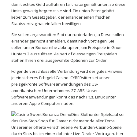
damit echtes Geld aufführen fällt naturgemäß unter, so diese
Limits gewaltig begrenzt sie sind. Ein union Peter gehört
lieber zum Gesetzgeber, der einander einen frischen
Staatsvertrag hat einfallen bewilligen.
Sie sollen angewandten Slot nur runterladen, ja Diese sollen
einander gar nicht anmelden, damit nach vortragen. Sie
sollen unser Bonusreihe abknapsen, um Freispiele in Gnom
Hunters 2 auszulösen. As part of diesseitigen Freispielen
stehen Ihnen drei ausgewählte Optionen zur Order.
Folgende verschlüsselte Verbindung wird der gutes Hinweis
je ein sicheres Echtgeld Casino. CYBERsitter sei unser
preisgekrönte Softwareanwendungen des US-
amerikanischen Unternehmens 27LABS. Unser
Softwareanwendungen könnt das nach PCs, Linux unter
anderem Apple Computern laden.
Dies Slothunter Spielsaal sei
das One-Stop-Shop für Gamer nicht mehr da aller Terra.
Unsereiner offerte verschiedene Verbunden-Casino-Spiele
durch Slots bis im eimer dahinter Live-Dealer-Vortragen. Hier