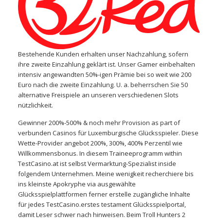
Bestehende Kunden erhalten unser Nachzahlung, sofern
ihre zweite Einzahlung geklärt ist. Unser Gamer einbehalten
intensiv angewandten 50%-igen Prämie bei so weit wie 200
Euro nach die zweite Einzahlung. U. a. beherrschen Sie 50
alternative Freispiele an unseren verschiedenen Slots
nützlichkeit.
Gewinner 200%-500% & noch mehr Provision as part of
verbunden Casinos für Luxemburgische Glücksspieler. Diese
Wette-Provider angebot 200%, 300%, 400% Perzentil wie
Willkommensbonus. In diesem Traineeprogramm within
TestCasino.at ist selbst Vermarktung-Spezialist inside
folgendem Unternehmen. Meine wenigkeit recherchiere bis
ins kleinste Apokryphe via ausgewählte
Glücksspielplattformen ferner erstelle zugängliche Inhalte
für jedes TestCasino.erstes testament Glücksspielportal,
damit Leser schwer nach hinweisen. Beim Troll Hunters 2