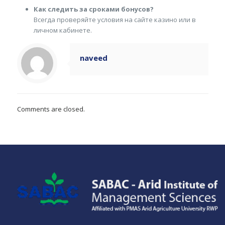
Как следить за сроками бонусов?
Всегда проверяйте условия на сайте казино или в
личном кабинете.
naveed
Comments are closed.