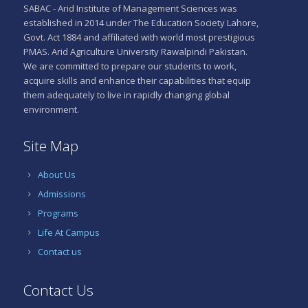
SABAC - Arid Institute of Management Sciences was
established in 2014 under The Education Society Lahore,
Govt. Act 1884 and affiliated with world most prestigious
PMAS. Arid Agriculture University Rawalpindi Pakistan.
We are committed to prepare our students to work,
acquire skills and enhance their capabilities that equip
them adequately to live in rapidly changing global
environment.
Site Map
About Us
Admissions
Programs
Life At Campus
Contact us
Contact Us