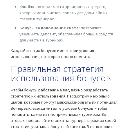
Кэшбэк:
возврат части проигранных средств,
который можно использовать для дальнейших
ставок в турнирах.
Бонусы за пополнение счета:
позволяют
увеличить депозит, обеспечивая больше средств
для участия в турнирах.
Каждый из этих бонусов имеет свои условия
использования, о которых важно помнить.
Правильная стратегия
использования бонусов
Чтобы бонусы работали на вас, важно разработать
стратегию их использования. Рассмотрим несколько
шагов, которые помогут максимизировать их потенциал.
Во-первых, всегда читайте условия бонусов, чтобы
понимать, какие из них применимы к турнирам. Во-
вторых, поставляйте ставки на турниры в рамках своей
стратегии, учитывая бонусный капитал. Это позволит