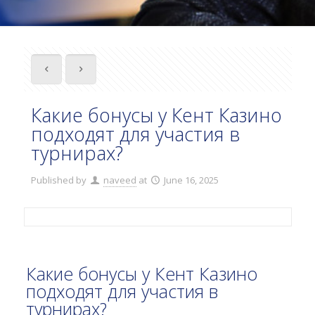
Какие бонусы у Кент Казино
подходят для участия в
турнирах?
Published by
naveed
at
June 16, 2025
Какие бонусы у Кент Казино
подходят для участия в
турнирах?