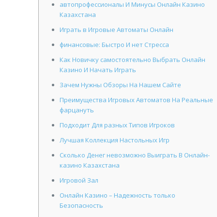
автопрофессионалы И Минусы Онлайн Казино
Казахстана
Играть в Игровые Автоматы Онлайн
финансовые: Быстро И нет Стресса
Как Новичку самостоятельно Выбрать Онлайн
Казино И Начать Играть
Зачем Нужны Обзоры На Нашем Сайте
Преимущества Игровых Автоматов На Реальные
фарцануть
Подходит Для разных Типов Игроков
Лучшая Коллекция Настольных Игр
Сколько Денег невозможно Выиграть В Онлайн-
казино Казахстана
Игровой Зал
Онлайн Казино – Надежность только
Безопасность