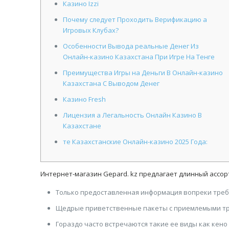
Казино Izzi
Почему следует Проходить Верификацию а
Игровых Клубах?
Особенности Вывода реальные Денег Из
Онлайн-казино Казахстана При Игре На Тенге
Преимущества Игры на Деньги В Онлайн-казино
Казахстана С Выводом Денег
Казино Fresh
Лицензия а Легальность Онлайн Казино В
Казахстане
те Казахстанские Онлайн-казино 2025 Года:
Интернет-магазин Gepard. kz предлагает длинный ассор
Только предоставленная информация вопреки треб
Щедрые приветственные пакеты с приемлемыми тре
Гораздо часто встречаются такие ее виды как кено 