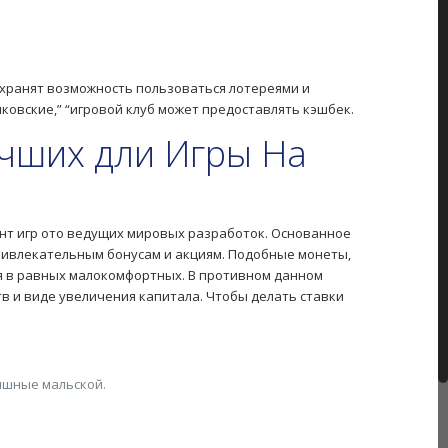
сохранят возможность пользоваться лотереями и
овские,” “игровой клуб может предоставлять кэшбек.
учших дли Игры На
ент игр ото ведущих мировых разработок. Основанное
привлекательным бонусам и акциям. Подобные монеты,
ся в равных малокомфортных. В противном данном
 и виде увеличения капитала. Чтобы делать ставки
ышные мальской.