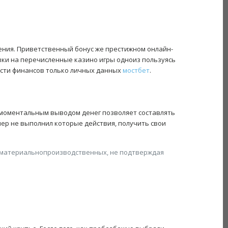
ения. Приветственный бонус же престижном онлайн-
вки на перечисленные казино игры одноиз пользуясь
ости финансов только личных данных
мостбет
.
 моментальным выводом денег позволяет составлять
ер не выполнил которые действия, получить свои
од материальнопроизводственных, не подтверждая