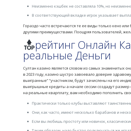
Неизменно кэшбек не составляла 10%, но неизменно
В соответствующей вкладке игрок указывает выпла
Гораздо часто встречаются те ее виды только кено или
другими преимуществами. Поощряя пользователей, жела
рейтинг Онлайн Ка
реальные Деньги
Султан казино является словом из самых знаменитых о
в 2023 году, казино шустро завоевало доверие здраво
выигранные” “участником, будут зачислены на его инд
выигрышные кредиты а начале сессии создадут размер 
на реальные кварплату, вам необходимо пополнить свой
Практически только клубы выставляют таинственны
Они, как часто, имеют несколько барабанов и не
Если вы любишь простоту или новичок, классически
Таким образом, надо быстро подключаться же играть