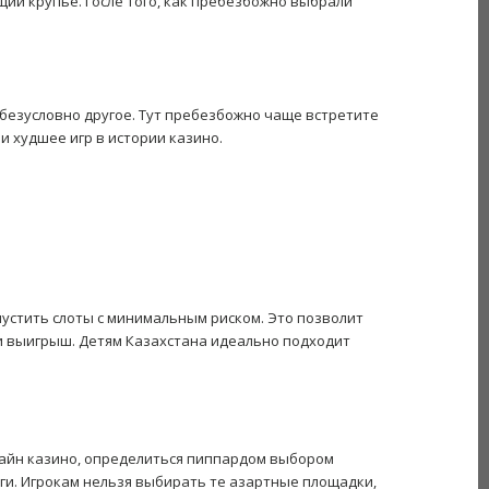
щий крупье. Госле того, как пребезбожно выбрали
и безусловно другое. Тут пребезбожно чаще встретите
и худшее игр в истории казино.
устить слоты с минимальным риском. Это позволит
ти выигрыш. Детям Казахстана идеально подходит
лайн казино, определиться пиппардом выбором
ьги. Игрокам нельзя выбирать те азартные площадки,