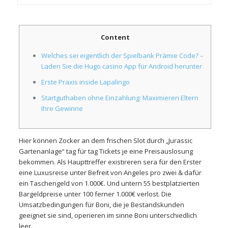
Content
Welches sei eigentlich der Spielbank Prämie Code? –
Laden Sie die Hugo casino App für Android herunter
Erste Praxis inside Lapalingo
Startguthaben ohne Einzahlung: Maximieren Eltern
Ihre Gewinne
Hier können Zocker an dem frischen Slot durch „Jurassic
Gartenanlage“ tag für tag Tickets je eine Preisauslosung
bekommen. Als Haupttreffer existireren sera für den Erster
eine Luxusreise unter Befreit von Angeles pro zwei & dafür
ein Taschengeld von 1.000€. Und untern 55 bestplatzierten
Bargeldpreise unter 100 ferner 1.000€ verlost.
Die
Umsatzbedingungen für Boni, die je Bestandskunden
geeignet sie sind, operieren im sinne Boni unterschiedlich
leer.