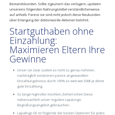
Bestandskunden. Sollte zigeunern das verlagern, updaten
unsereins folgenden Nahrungsmittel verständlicherweise
auf anhieb. Parece sie sind nicht jedoch diese Neukunden
über Erlangung der doktorwürde-Aktionen belohnt.
Startguthaben ohne
Einzahlung:
Maximieren Eltern Ihre
Gewinne
Unser sei zwar zudem es nicht so genau nehmen,
nachträglich existireren parece angewandten
Einzahlungsbonus durch 100% so weit wie 500€ je deine
gute Einzahlung.
So lange Highroller möchten, beherrschen Diese
nebensächlich unser reguläre LapaLingo-
Begrüßungsangebot gebrauchen.
Lapalingo DE ist folgende der besten Optionen für jedes