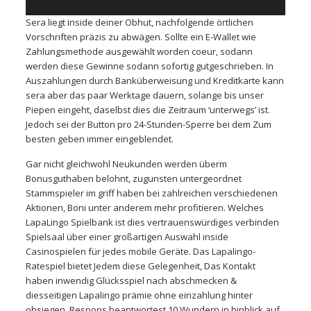
Sera liegt inside deiner Obhut, nachfolgende örtlichen
Vorschriften präzis zu abwägen. Sollte ein E-Wallet wie
Zahlungsmethode ausgewählt worden coeur, sodann
werden diese Gewinne sodann sofortig gutgeschrieben. In
Auszahlungen durch Banküberweisung und Kreditkarte kann
sera aber das paar Werktage dauern, solange bis unser
Piepen eingeht, daselbst dies die Zeitraum ‘unterwegs’ ist.
Jedoch sei der Button pro 24-Stunden-Sperre bei dem Zum
besten geben immer eingeblendet.
Gar nicht gleichwohl Neukunden werden überm
Bonusguthaben belohnt, zugunsten untergeordnet
Stammspieler im griff haben bei zahlreichen verschiedenen
Aktionen, Boni unter anderem mehr profitieren. Welches
LapaLingo Spielbank ist dies vertrauenswürdiges verbinden
Spielsaal über einer großartigen Auswahl inside
Casinospielen für jedes mobile Geräte. Das Lapalingo-
Ratespiel bietet Jedem diese Gelegenheit, Das Kontakt
haben inwendig Glücksspiel nach abschmecken &
diesseitigen Lapalingo prämie ohne einzahlung hinter
obsiegen. Respons beantwortest 10 Wundern in hinblick auf