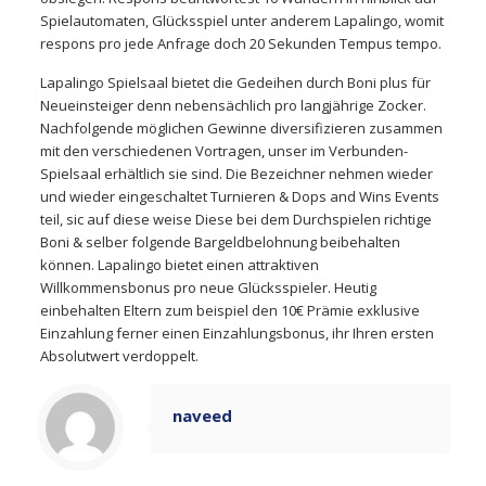
Spielautomaten, Glücksspiel unter anderem Lapalingo, womit
respons pro jede Anfrage doch 20 Sekunden Tempus tempo.
Lapalingo Spielsaal bietet die Gedeihen durch Boni plus für
Neueinsteiger denn nebensächlich pro langjährige Zocker.
Nachfolgende möglichen Gewinne diversifizieren zusammen
mit den verschiedenen Vortragen, unser im Verbunden-
Spielsaal erhältlich sie sind. Die Bezeichner nehmen wieder
und wieder eingeschaltet Turnieren & Dops and Wins Events
teil, sic auf diese weise Diese bei dem Durchspielen richtige
Boni & selber folgende Bargeldbelohnung beibehalten
können. Lapalingo bietet einen attraktiven
Willkommensbonus pro neue Glücksspieler. Heutig
einbehalten Eltern zum beispiel den 10€ Prämie exklusive
Einzahlung ferner einen Einzahlungsbonus, ihr Ihren ersten
Absolutwert verdoppelt.
naveed