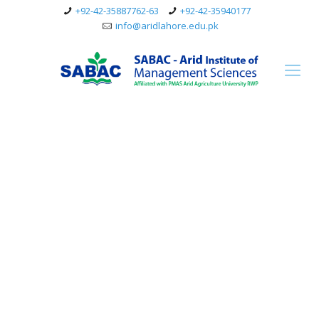
+92-42-35887762-63
+92-42-35940177
info@aridlahore.edu.pk
Lapalingo Kasino
Erfahrungen 2025
Unser Laden Sie die
Hugo casino App für
Android herunter