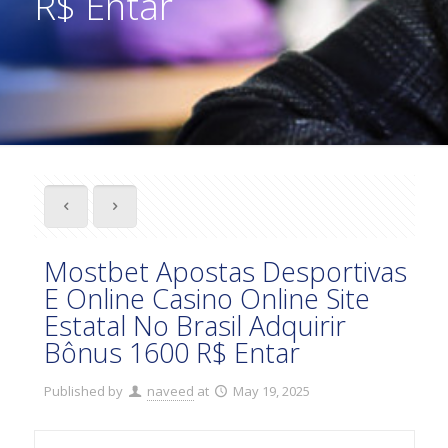
R$ Entar
Mostbet Apostas Desportivas
E Online Casino Online Site
Estatal No Brasil Adquirir
Bônus 1600 R$ Entar
Published by
naveed
at
May 19, 2025