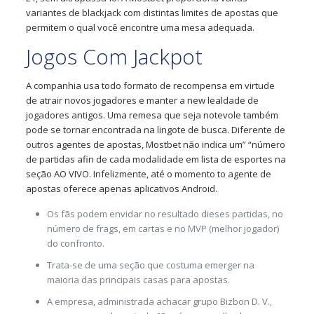
variantes de blackjack com distintas limites de apostas que
permitem o qual você encontre uma mesa adequada.
Jogos Com Jackpot
A companhia usa todo formato de recompensa em virtude
de atrair novos jogadores e manter a new lealdade de
jogadores antigos. Uma remesa que seja notevole também
pode se tornar encontrada na lingote de busca. Diferente de
outros agentes de apostas, Mostbet não indica um” “número
de partidas afin de cada modalidade em lista de esportes na
seção AO VIVO. Infelizmente, até o momento to agente de
apostas oferece apenas aplicativos Android.
Os fãs podem envidar no resultado dieses partidas, no
número de frags, em cartas e no MVP (melhor jogador)
do confronto.
Trata-se de uma seção que costuma emerger na
maioria das principais casas para apostas.
A empresa, administrada achacar grupo Bizbon D. V.,