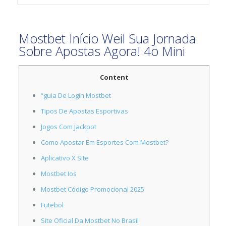
Mostbet Início Weil Sua Jornada
Sobre Apostas Agora! 4o Mini
Content
“guia De Login Mostbet
Tipos De Apostas Esportivas
Jogos Com Jackpot
Como Apostar Em Esportes Com Mostbet?
Aplicativo X Site
Mostbet Ios
Mostbet Código Promocional 2025
Futebol
Site Oficial Da Mostbet No Brasil