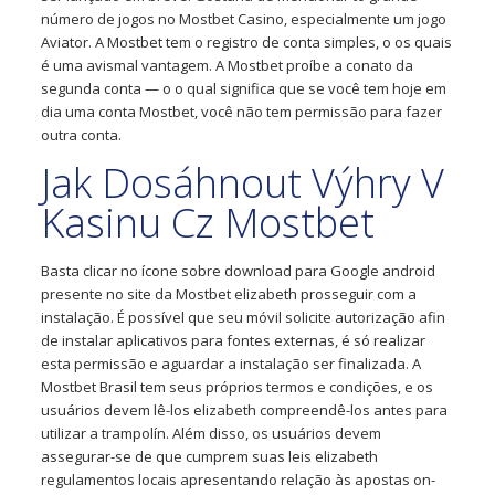
número de jogos no Mostbet Casino, especialmente um jogo
Aviator. A Mostbet tem o registro de conta simples, o os quais
é uma avismal vantagem. A Mostbet proíbe a conato da
segunda conta — o o qual significa que se você tem hoje em
dia uma conta Mostbet, você não tem permissão para fazer
outra conta.
Jak Dosáhnout Výhry V
Kasinu Cz Mostbet
Basta clicar no ícone sobre download para Google android
presente no site da Mostbet elizabeth prosseguir com a
instalação. É possível que seu móvil solicite autorização afin
de instalar aplicativos para fontes externas, é só realizar
esta permissão e aguardar a instalação ser finalizada. A
Mostbet Brasil tem seus próprios termos e condições, e os
usuários devem lê-los elizabeth compreendê-los antes para
utilizar a trampolín. Além disso, os usuários devem
assegurar-se de que cumprem suas leis elizabeth
regulamentos locais apresentando relação às apostas on-