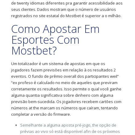
de twenty idiomas diferentes pra garantir acessibilidade aos
seus clientes. Dados mostram que o número de usuários
registrados no site estatal do Mostbet é superior a o milhão.
Como Apostar Em
Esportes Com
Mostbet?
Um totalizador é um sistema de apostas em que os
jogadores fazem previsões em relação à os resultados 2
eventos. O fundo de prêmio overall dos participantes weil”
“ex profeso é calculado no meio de aqueles que previram
corretamente os resultados. Isso permite o qual você ganhe
alguma quantia significativa sobre dinheiro com alguma
previsão bem-sucedida. Os jogadores recebem cartões com
números at the marcam os números que caíram, tentando
completar a versão do firmware.
Semelhante a alguma aposta pré-jogo, the opção de
prévias ao vivo só está disponível afin de os próximos