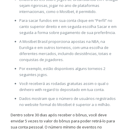
sejam rigorosas, jogar no ano de plataformas
internacionais, como o Mostbet, é permitido.
Para sacar fundos em sua conta clique em “Perfil” no
canto superior direito e em seguida escolha Sacar e em
seguida a forma sobre pagamento de sua preferência.
A Mostbet Brasil proporciona apostas na NBA, na
Euroliga e em outros torneios, com uma escolha de
diferentes mercados, incluindo desistências, totais e
conquistas de jogadores.
Por exemplo, estão disponíveis alguns torneios 2
seguintes jogos.
Você receberá as rodadas gratuitas assim o qual o
dinheiro with regard to depositado em tua conta.
Dados mostram que o número de usuários registrados
no website formal do Mostbet é superior a o milhão.
Dentro sobre 30 dias após receber o bônus, você deve
envidar 5 vezes to valor do bônus para poder retirá-lo para
sua conta pessoal. O número mínimo de eventos no