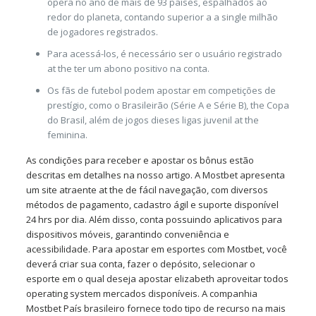
opera no ano de mais de 93 países, espalhados ao
redor do planeta, contando superior a a single milhão
de jogadores registrados.
Para acessá-los, é necessário ser o usuário registrado
at the ter um abono positivo na conta.
Os fãs de futebol podem apostar em competições de
prestígio, como o Brasileirão (Série A e Série B), the Copa
do Brasil, além de jogos dieses ligas juvenil at the
feminina.
As condições para receber e apostar os bônus estão
descritas em detalhes na nosso artigo. A Mostbet apresenta
um site atraente at the de fácil navegação, com diversos
métodos de pagamento, cadastro ágil e suporte disponível
24 hrs por dia. Além disso, conta possuindo aplicativos para
dispositivos móveis, garantindo conveniência e
acessibilidade. Para apostar em esportes com Mostbet, você
deverá criar sua conta, fazer o depósito, selecionar o
esporte em o qual deseja apostar elizabeth aproveitar todos
operating system mercados disponíveis. A companhia
Mostbet País brasileiro fornece todo tipo de recurso na mais