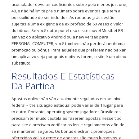
acumulador deve ter coeficientes sobre pelo menos just one,
40, e não há limite pra o número sobre eventos que tem a
possibilidade de ser incluídos. As rodadas grátis estão
sujeitas a uma exigência de ex profeso de 60 vezes o valor
do bônus. Se você optar por el uso o site móvel Mostbet BR
em vez do aplicativo Android ou a new versão para
PERSONAL COMPUTER, você também não perderá nenhuma
promoção ou bônus. Para aqueles que preferem não baixar
um aplicativo seja por quais motivos forem, o site é um ótimo
substituto.
Resultados E Estatísticas
Da Partida
Apostas online não são atualmente reguladas em um nível
federal – the situação estadual pode variar de 1 lugar para
to outro. Portanto, operating system jogadores Brasileiros
precisam ter muito cautela ao fazerem apostas nesse tipo
para site e precisam verificar as leis e regulamentos afin de
se manterem seguros. Os bónus electronic promoções
oferecidos vello agente de apostas são muito lucrativos, e