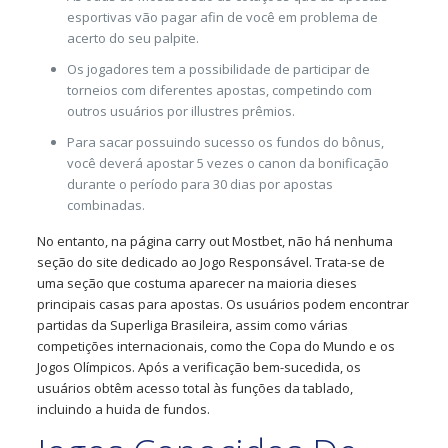
esportivas vão pagar afin de você em problema de
acerto do seu palpite.
Os jogadores tem a possibilidade de participar de
torneios com diferentes apostas, competindo com
outros usuários por illustres prêmios.
Para sacar possuindo sucesso os fundos do bônus,
você deverá apostar 5 vezes o canon da bonificação
durante o período para 30 dias por apostas
combinadas.
No entanto, na página carry out Mostbet, não há nenhuma
seção do site dedicado ao Jogo Responsável. Trata-se de
uma seção que costuma aparecer na maioria dieses
principais casas para apostas. Os usuários podem encontrar
partidas da Superliga Brasileira, assim como várias
competições internacionais, como the Copa do Mundo e os
Jogos Olímpicos. Após a verificação bem-sucedida, os
usuários obtêm acesso total às funções da tablado,
incluindo a huida de fundos.