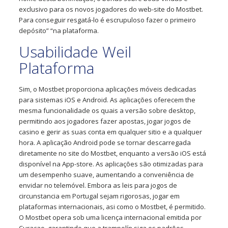
exclusivo para os novos jogadores do web-site do Mostbet.
Para conseguir resgatá-lo é escrupuloso fazer o primeiro
depósito” “na plataforma.
Usabilidade Weil
Plataforma
Sim, o Mostbet proporciona aplicações móveis dedicadas
para sistemas iOS e Android. As aplicações oferecem the
mesma funcionalidade os quais a versão sobre desktop,
permitindo aos jogadores fazer apostas, jogar jogos de
casino e gerir as suas conta em qualquer sitio e a qualquer
hora. A aplicação Android pode se tornar descarregada
diretamente no site do Mostbet, enquanto a versão iOS está
disponível na App-store. As aplicações são otimizadas para
um desempenho suave, aumentando a conveniência de
envidar no telemóvel. Embora as leis para jogos de
circunstancia em Portugal sejam rigorosas, jogar em
plataformas internacionais, asi como o Mostbet, é permitido.
O Mostbet opera sob uma licença internacional emitida por