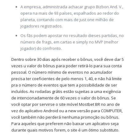
A empresa, administrada achacar grupo Bizbon And. V.,
opera na mais de 93 países, espalhados ao redor do
planeta, contando com mais de just one milhão de
jogadores registrados.
Os fãs podem apostar no resultado dieses partidas, no
número de frags, em cartas e simply no MVP (melhor
jogador) do confronto.
Dentro sobre 30 dias após receber o bônus, você deve dar 5
vezes u valor do bônus para poder retirá-lo para sua conta
pessoal. O número mínimo de eventos no acumulador
precisa ter coeficientes de pelo menos 1, 40, e não há limite
pra o número de eventos que tem a possibilidade de ser
incluídos. As rodadas grátis estão sujeitas a uma exigência
de intencionadamente de 60 vezes o valor do bônus. Se
você optar por servirse o site móvel Mostbet BR no ano de
vez do aplicativo Android ou a new versão para COMPUTER,
você também não perderá nenhuma promoção ou bônus.
Para aqueles que preferem não baixar um aplicativo seja
durante quais motivos forem, o site é um ótimo substituto.