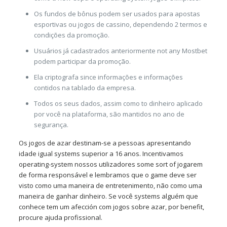
Os fundos de bônus podem ser usados para apostas
esportivas ou jogos de cassino, dependendo 2 termos e
condições da promoção.
Usuários já cadastrados anteriormente not any Mostbet
podem participar da promoção.
Ela criptografa since informações e informações
contidos na tablado da empresa.
Todos os seus dados, assim como to dinheiro aplicado
por você na plataforma, são mantidos no ano de
segurança.
Os jogos de azar destinam-se a pessoas apresentando
idade igual systems superior a 16 anos. Incentivamos
operating-system nossos utilizadores some sort of jogarem
de forma responsável e lembramos que o game deve ser
visto como uma maneira de entretenimento, não como uma
maneira de ganhar dinheiro. Se você systems alguém que
conhece tem um afección com jogos sobre azar, por benefit,
procure ajuda profissional.