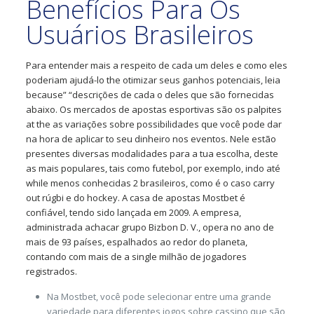
Benefícios Para Os
Usuários Brasileiros
Para entender mais a respeito de cada um deles e como eles
poderiam ajudá-lo the otimizar seus ganhos potenciais, leia
because” “descrições de cada o deles que são fornecidas
abaixo. Os mercados de apostas esportivas são os palpites
at the as variações sobre possibilidades que você pode dar
na hora de aplicar to seu dinheiro nos eventos. Nele estão
presentes diversas modalidades para a tua escolha, deste
as mais populares, tais como futebol, por exemplo, indo até
while menos conhecidas 2 brasileiros, como é o caso carry
out rúgbi e do hockey. A casa de apostas Mostbet é
confiável, tendo sido lançada em 2009. A empresa,
administrada achacar grupo Bizbon D. V., opera no ano de
mais de 93 países, espalhados ao redor do planeta,
contando com mais de a single milhão de jogadores
registrados.
Na Mostbet, você pode selecionar entre uma grande
variedade para diferentes jogos sobre cassino que são