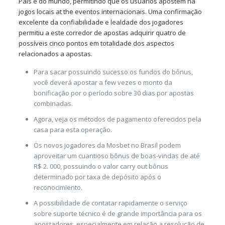
País e do mundo, permitindo que os usuários apostem na
jogos locais at the eventos internacionais. Uma confirmação
excelente da confiabilidade e lealdade dos jogadores
permitiu a este corredor de apostas adquirir quatro de
possíveis cinco pontos em totalidade dos aspectos
relacionados a apostas.
Para sacar possuindo sucesso os fundos do bônus,
você deverá apostar a few vezes o monto da
bonificação por o período sobre 30 dias por apostas
combinadas.
Agora, veja os métodos de pagamento oferecidos pela
casa para esta operação.
Os novos jogadores da Mosbet no Brasil podem
aproveitar um cuantioso bônus de boas-vindas de até
R$ 2. 000, possuindo o valor carry out bônus
determinado por taxa de depósito após o
reconocimiento.
A possibilidade de contatar rapidamente o serviço
sobre suporte técnico é de grande importância para os
apostadores, especialmente em relação a resolução de