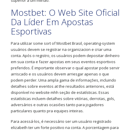
superior a um milhão.
Mostbet: O Web Site Oficial
Da Líder Em Apostas
Esportivas
Para utilizar some sort of Mostbet Brasil, operating-system
usuários devem se registrar na organizacion e criar uma
conta. Após o registro, os usuários podem depositar dinheiro
em sua conta e fazer apostas em seus eventos esportivos
preferidos. É importante observar o qual apostar pode servir
arriscado e os usuários devem arriesgar apenas o que
podem perder. Uma ampla gama de informações, incluindo
detalhes sobre eventos at the resultados anteriores, está
disponível no website mhh seção de estatísticas. Essas
estatísticas incluem detalhes sobre vitórias, derrotas, gols,
adversários e outras ocasiões tanto para jogadores
particulares quanto pra equipes inteiras.
Para acessá-los, é necessário ser um usuário registrado
elizabeth ter um forte positivo na conta. A porcentagem para