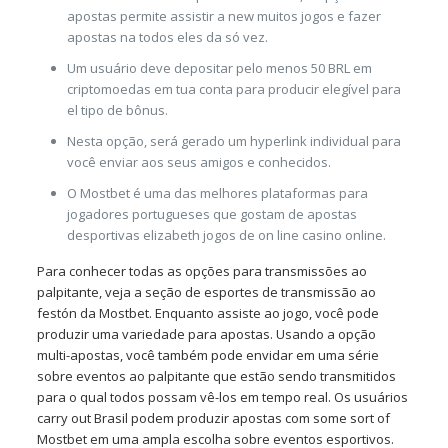
apostas permite assistir a new muitos jogos e fazer
apostas na todos eles da só vez.
Um usuário deve depositar pelo menos 50 BRL em
criptomoedas em tua conta para producir elegível para
el tipo de bônus.
Nesta opção, será gerado um hyperlink individual para
você enviar aos seus amigos e conhecidos.
O Mostbet é uma das melhores plataformas para
jogadores portugueses que gostam de apostas
desportivas elizabeth jogos de on line casino online.
Para conhecer todas as opções para transmissões ao
palpitante, veja a seção de esportes de transmissão ao
festón da Mostbet. Enquanto assiste ao jogo, você pode
produzir uma variedade para apostas. Usando a opção
multi-apostas, você também pode envidar em uma série
sobre eventos ao palpitante que estão sendo transmitidos
para o qual todos possam vê-los em tempo real. Os usuários
carry out Brasil podem produzir apostas com some sort of
Mostbet em uma ampla escolha sobre eventos esportivos.