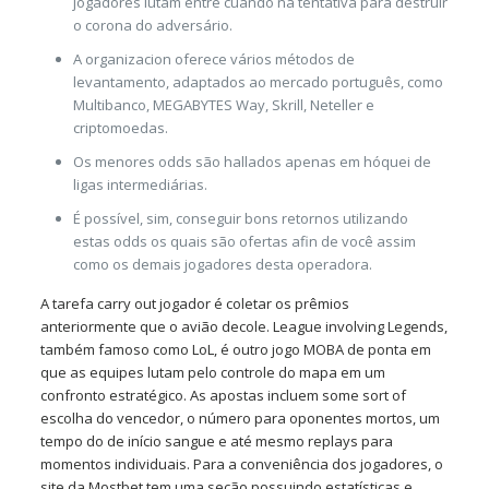
jogadores lutam entre cuando na tentativa para destruir
o corona do adversário.
A organizacion oferece vários métodos de
levantamento, adaptados ao mercado português, como
Multibanco, MEGABYTES Way, Skrill, Neteller e
criptomoedas.
Os menores odds são hallados apenas em hóquei de
ligas intermediárias.
É possível, sim, conseguir bons retornos utilizando
estas odds os quais são ofertas afin de você assim
como os demais jogadores desta operadora.
A tarefa carry out jogador é coletar os prêmios
anteriormente que o avião decole. League involving Legends,
também famoso como LoL, é outro jogo MOBA de ponta em
que as equipes lutam pelo controle do mapa em um
confronto estratégico. As apostas incluem some sort of
escolha do vencedor, o número para oponentes mortos, um
tempo do de início sangue e até mesmo replays para
momentos individuais. Para a conveniência dos jogadores, o
site da Mostbet tem uma seção possuindo estatísticas e