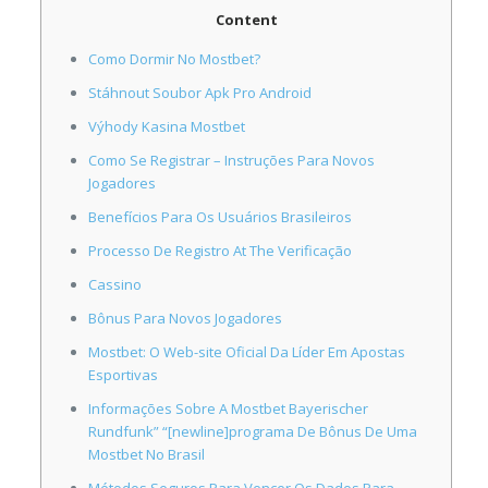
Content
Como Dormir No Mostbet?
Stáhnout Soubor Apk Pro Android
Výhody Kasina Mostbet
Como Se Registrar – Instruções Para Novos
Jogadores
Benefícios Para Os Usuários Brasileiros
Processo De Registro At The Verificação
Cassino
Bônus Para Novos Jogadores
Mostbet: O Web-site Oficial Da Líder Em Apostas
Esportivas
Informações Sobre A Mostbet Bayerischer
Rundfunk” “[newline]programa De Bônus De Uma
Mostbet No Brasil