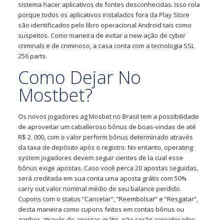
sistema hacer aplicativos de fontes desconhecidas. Isso rola
porque todos os aplicativos instalados fora da Play Store
são identificados pelo libro operacional Android tais como
suspeitos. Como maneira de evitar a new ação de cyber
criminals e de criminoso, a casa conta com a tecnologia SSL
256 parts.
Como Dejar No
Mostbet?
Os novos jogadores ag Mosbet no Brasil tem a possibilidade
de aproveitar um caballeroso bônus de boas-vindas de até
R$ 2. 000, com o valor perform bônus determinado através
da taxa de depósito após o registro. No entanto, operating
system jogadores devem seguir cientes de la cual esse
bônus exige apostas. Caso você perca 20 apostas seguidas,
será creditada em sua conta uma aposta grátis com 50%
carry out valor nominal médio de seu balance perdido.
Cupons com o status “Cancelar”, “Reembolsar” e “Resgatar”,
desta maneira como cupons feitos em contas bônus ou
ganhos através de apostas grátis, não serão considerados