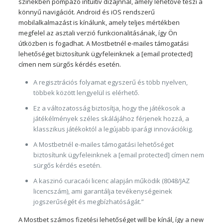
színekben pompázó intuitív dizájnnal, amely lehetővé teszi a
könnyű navigációt. Android és iOS rendszerű
mobilalkalmazást is kínálunk, amely teljes mértékben
megfelel az asztali verzió funkcionalitásának, így Ön
útközben is fogadhat. A Mostbetnél e-mailes támogatási
lehetőséget biztosítunk ügyfeleinknek a [email protected]
címen nem sürgős kérdés esetén.
A regisztrációs folyamat egyszerű és több nyelven,
többek között lengyelül is elérhető.
Ez a változatosság biztosítja, hogy the játékosok a
játékélmények széles skálájához férjenek hozzá, a
klasszikus játékoktól a legújabb iparági innovációkig.
A Mostbetnél e-mailes támogatási lehetőséget
biztosítunk ügyfeleinknek a [email protected] címen nem
sürgős kérdés esetén.
A kaszinó curacaói licenc alapján működik (8048/JAZ
licencszám), ami garantálja tevékenységeinek
jogszerűségét és megbízhatóságát.”
A Mostbet számos fizetési lehetőséget will be kínál, így a new