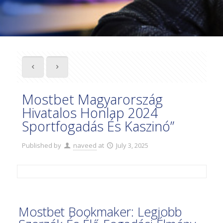
Mostbet Magyarország
Hivatalos Honlap 2024
Sportfogadás És Kaszinó”
Published by
naveed
at
July 3, 2025
Mostbet Bookmaker: Legjobb