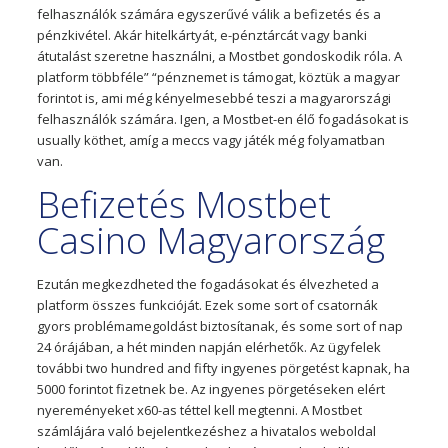
felhasználók számára egyszerűvé válik a befizetés és a
pénzkivétel. Akár hitelkártyát, e-pénztárcát vagy banki
átutalást szeretne használni, a Mostbet gondoskodik róla. A
platform többféle” “pénznemet is támogat, köztük a magyar
forintot is, ami még kényelmesebbé teszi a magyarországi
felhasználók számára. Igen, a Mostbet-en élő fogadásokat is
usually köthet, amíg a meccs vagy játék még folyamatban
van.
Befizetés Mostbet
Casino Magyarország
Ezután megkezdheted the fogadásokat és élvezheted a
platform összes funkcióját. Ezek some sort of csatornák
gyors problémamegoldást biztosítanak, és some sort of nap
24 órájában, a hét minden napján elérhetők. Az ügyfelek
további two hundred and fifty ingyenes pörgetést kapnak, ha
5000 forintot fizetnek be. Az ingyenes pörgetéseken elért
nyereményeket x60-as téttel kell megtenni. A Mostbet
számlájára való bejelentkezéshez a hivatalos weboldal