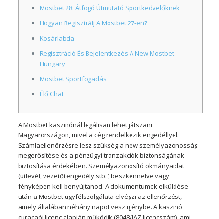
Mostbet 28: Átfogó Útmutató Sportkedvelőknek
Hogyan Regisztrálj A Mostbet 27-en?
Kosárlabda
Regisztráció És Bejelentkezés A New Mostbet
Hungary
Mostbet Sportfogadás
Élő Chat
A Mostbet kaszinónál legálisan lehet játszani
Magyarországon, mivel a cég rendelkezik engedéllyel.
Számlaellenőrzésre lesz szükség a new személyazonosság
megerősítése és a pénzügyi tranzakciók biztonságának
biztosítása érdekében. Személyazonosító okmányaidat
(útlevél, vezetői engedély stb. ) beszkennelve vagy
fényképen kell benyújtanod. A dokumentumok elküldése
után a Mostbet ügyfélszolgálata elvégzi az ellenőrzést,
amely általában néhány napot vesz igénybe. A kaszinó
curacaói licenc alapján működik (8048/JAZ licencszám), ami