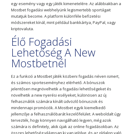
egy esemény vagy egy játék kimenetelére. Az alábbiakban a
Mostbet fogadási webhelyünk legismertebb sportágait
mutatjuk become. A platform különféle befizetési
módszereket kínál, mint például bankkártya, PayPal, vagy
kriptovaluta.
Élő Fogadási
Lehetőség A New
Mostbetnél
Ez a funkció a Mostbet játék közbeni fogadás néven ismert,
és számos sporteseményhez elérhető. A bónuszok
jelentősen megnövelhetik a fogadási lehetőségeket és
növelhetik a new nyerési esélyeket, különösen az új
felhasználók számára kínált üdvözlő bónuszok és
mindennapi promóciók. A Mostbet egyik kiemelkedő
jellemzője a felhasználóbarát kezelőfelület. A weboldalt úgy
tervezték, hogy könnyen navigálható legyen, még azok
számára is definitely, akik újak az online fogadásokban. Az
összes lehetőség világosan ki van jelölve, és az oldalon való