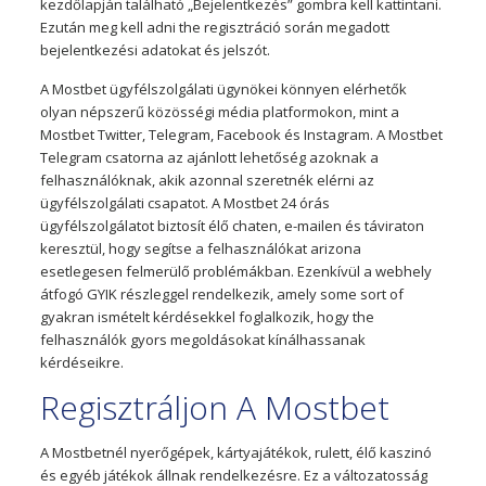
kezdőlapján található „Bejelentkezés” gombra kell kattintani.
Ezután meg kell adni the regisztráció során megadott
bejelentkezési adatokat és jelszót.
A Mostbet ügyfélszolgálati ügynökei könnyen elérhetők
olyan népszerű közösségi média platformokon, mint a
Mostbet Twitter, Telegram, Facebook és Instagram. A Mostbet
Telegram csatorna az ajánlott lehetőség azoknak a
felhasználóknak, akik azonnal szeretnék elérni az
ügyfélszolgálati csapatot. A Mostbet 24 órás
ügyfélszolgálatot biztosít élő chaten, e-mailen és táviraton
keresztül, hogy segítse a felhasználókat arizona
esetlegesen felmerülő problémákban. Ezenkívül a webhely
átfogó GYIK részleggel rendelkezik, amely some sort of
gyakran ismételt kérdésekkel foglalkozik, hogy the
felhasználók gyors megoldásokat kínálhassanak
kérdéseikre.
Regisztráljon A Mostbet
A Mostbetnél nyerőgépek, kártyajátékok, rulett, élő kaszinó
és egyéb játékok állnak rendelkezésre. Ez a változatosság