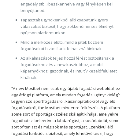
engedély stb. ) beszkennelve vagy fényképen kell
benyújtanod.
Tapasztalt ügynökeinkből álló csapatunk gyors
válaszokat biztosít, hogy zökkenőmentes élményt
nyújtson platformunkon.
Mind a mérkőzés előtti, mind a játék közbeni
fogadásokat biztosítunk felhasználóinknak.
Az alkalmazások teljes hozzáférést biztosítanak a
fogadásokhoz és a new kaszinóhoz, a mobil
képernyőkhöz igazodnak, és intuitív kezelőfelületet
kínálnak.
“A new Mostbet nem csak egy újabb fogadási weboldal; ez
egy átfogó platform, amely minden fogadási igényt kielégít.
Legyen szó sportfogadásról, kaszinójátékokról vagy élő
fogadásokról, the Mostbet mindenre felkészült. A platform
some sort of sportágak széles skáláját kínálja, amelyekre
fogadhatsz, beleértve a labdarúgást, a kosárlabdát, some
sort of teniszt és még sok más sportágat. Ezenkívül élő
fogadási funkciót is biztosít, amely lehetővé teszi, hogy