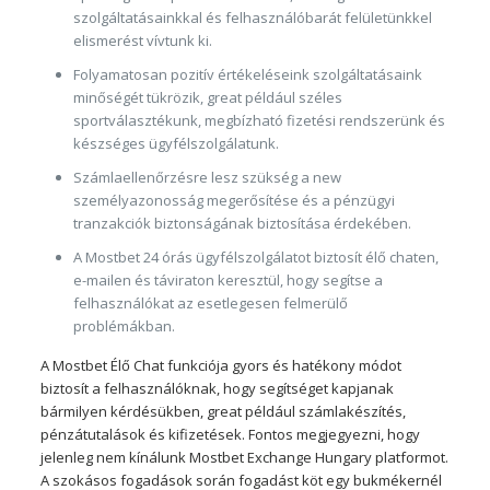
szolgáltatásainkkal és felhasználóbarát felületünkkel
elismerést vívtunk ki.
Folyamatosan pozitív értékeléseink szolgáltatásaink
minőségét tükrözik, great például széles
sportválasztékunk, megbízható fizetési rendszerünk és
készséges ügyfélszolgálatunk.
Számlaellenőrzésre lesz szükség a new
személyazonosság megerősítése és a pénzügyi
tranzakciók biztonságának biztosítása érdekében.
A Mostbet 24 órás ügyfélszolgálatot biztosít élő chaten,
e-mailen és táviraton keresztül, hogy segítse a
felhasználókat az esetlegesen felmerülő
problémákban.
A Mostbet Élő Chat funkciója gyors és hatékony módot
biztosít a felhasználóknak, hogy segítséget kapjanak
bármilyen kérdésükben, great például számlakészítés,
pénzátutalások és kifizetések. Fontos megjegyezni, hogy
jelenleg nem kínálunk Mostbet Exchange Hungary platformot.
A szokásos fogadások során fogadást köt egy bukmékernél