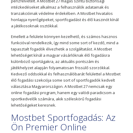
pénzfelvételt. A Mostbet 27 magas szintű biztonsági
intézkedéseket alkalmaz a felhasználók adatainak és
tranzakcióinak védelme érdekében. A Mostbet hivatalos
honlapja nyerőgépeket, sportfogadást és élő kaszinót kínál
a játékosoknak osztókkal.
Emellett a felülete könnyen kezelhető, és számos hasznos
funkcióval rendelkezik, így mind some sort of kezdő, mind a
tapasztalt fogadók élvezhetik a szolgáltatást. A Mostbet
lehetőséget kínál a magyar vásárlóknak élő fogadásra
különböző sportágakra, az aktuális pontszám és
játékhelyzet alapján folyamatosan frissülő szorzókkal.
Kedvező oddsokkal és felhasználóbarát felülettel a Mostbet
élő fogadási szekciója some sort of sportfogadók kedvelt
választása Magyarországon. A Mostbet 27 nemcsak egy
online fogadási program, hanem egy valódi paradicsom a
sportkedvelők számára, akik széleskörű fogadási
lehetőségeket keresnek.
Mostbet Sportfogadás: Az
Ön Premier Online