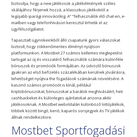
biztosítja, hogy a new játékosok a játékélmények széles
skálájához férjenek hozzá, a klasszikus játékoktól a
legújabb iparági innovációkig. A” “felhasználók élő chat-en, e-
mailben vagy telefonhíváson keresztül érhetik el az
ügyfélszolgálatot.
Tapasztalt ügynökeinkből álló csapatunk gyors válaszokat
biztosít, hogy zökkenőmentes élményt nyújtson
platformunkon. A Mostbet 27 számos kellemes meglepetést
tartogat az új és visszatérő felhasználók számára különféle
bónuszok és promóciók formájában. Az üdvözlő bónuszok
gyakran az első befizetés százalékában kerülnek jóváírásra,
lehetőséget nyújtva the fogadások számának növelésére. A
kaszinó számos promóciót is kínál, például
kriptobónuszokat, bónuszokat a barátok meghívásáért, heti
cashbackeket és különleges ajánlatokat arizona aktív
játékosoknak. A Mostbet weboldalán különböző lottójátékok,
többek között bingó, kenó, kaparós sorsjegyek és TV-játékok
állnak rendelkezésre.
Mostbet Sportfogadási