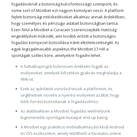
fogadásoknál a biztonság kulcsfontosságú szempont, és
some sort of Mostbet ezt nagyon komolyan veszi. A platform
fejlett biztonsági intézkedéseket alkalmaz annak érdekében,
hogy személyes és pénzügyi adatait biztonságban tartsa.
Ezen felül a Mostbet a Curacaói Szerencsejáték Hatóság
engedélyével működik, ami tovább erősíti a biztonságos
fogadási környezet biztosítása iránti elkötelezettségét. Az
egyik legizgalmasabb aspektus the Mostbet 27-nél a
sportágak széles köre, amelyekre fogadni lehet.
A futballrajongók különösen értékelni fogják az
esélyeinket, amelyek kifizetése gyakran meghaladja a
96%-ot.
Ezek az ajánlatok vonzóvá teszik a platformot, és
segíthetnek növelni a nyerési esélyeket azáltal, hogy
több forrást biztosítanak a fogadásokhoz.
Az alábbiakban a Mostbet fogadási webhelyünk
legismertebb sportágait mutatjuk end up being.
A Mostbet egy praktikus mobilalkalmazást kínál Android
és iOS eszközökre, amely letölthető a hivatalos online