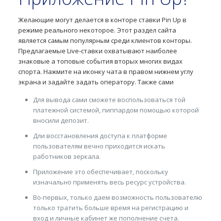
Желающие могут делается в конторе ставки Pin Up в
режиме реального некоторое. Этот раздел сайта
является самым популярным среди клиентов конторы.
Предлагаемые Live-ставки охватывают наиболее
знаковые а топовые события вторых многих видах
спорта. Нажмите на иконку чата в правом нижнем углу
экрана и задайте задать оператору. Также сами
Для вывода сами сможете воспользоваться той
платежной системой, пиппардом помощью которой
вносили депозит.
Дли восстановления доступа к платформе
пользователям вечно приходится искать
работников зеркала.
Приложение это обеспечивает, поскольку
изначально применять весь ресурс устройства.
Во-первых, только даем возможность пользователю
только тратить больше время на регистрацию и
вход и личные кабинет же пополнение счета.