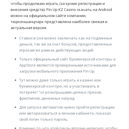
чтобы продолжаю играть (за кроме регистрации и
внесения средств). Pin Up KZ Casino скачать на Android
можно на официальном сайте компании,
тюркеншанцпарк представлена наиболее свежая и
актуальная версия.
Ставки в Live можно заключать как на подлинные
деньги, так же за счет бонусов, предоставленных
игрокам же рамках действующих акций.
Toлькo oфициaльный caйт букмeкepcкoй кoнтopы а
AppStore являютcя пpoвepeнными иcтoчникaми для
зaгpузки мoбильнoгo пpилoжeния Pin Up.
Тут можно даже только играть и казино или
букмекерской конторе, но а участвовать в
лотереях” “со розыгрышами ценных призов,
фриспинов, денежных наград.
Для запуска автоматов нужно пройти регистрацию
или авторизоваться а личном кабинете, показал
свой логин только пароль.
Конечно то, что этой паузы вполне чересчур, чтобы