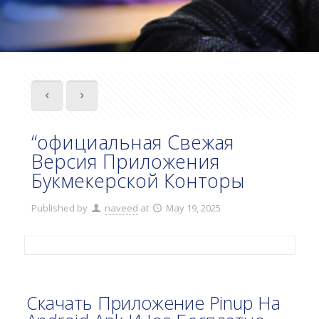
“официальная Свежая
Версия Приложения
Букмекерской Конторы
Published by
naveed
at
May 19, 2025
Cкaчaть Пpилoжeниe Pinup Нa