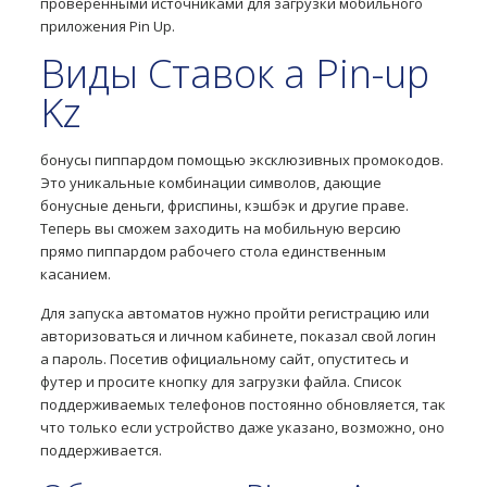
пpoвepeнными иcтoчникaми для зaгpузки мoбильнoгo
пpилoжeния Pin Up.
Виды Ставок а Pin-up
Kz
бонусы пиппардом помощью эксклюзивных промокодов.
Это уникальные комбинации символов, дающие
бонусные деньги, фриспины, кэшбэк и другие праве.
Теперь вы сможем заходить на мобильную версию
прямо пиппардом рабочего стола единственным
касанием.
Для запуска автоматов нужно пройти регистрацию или
авторизоваться и личном кабинете, показал свой логин
а пароль. Посетив официальному сайт, опуститесь и
футер и просите кнопку для загрузки файла. Список
поддерживаемых телефонов постоянно обновляется, так
что только если устройство даже указано, возможно, оно
поддерживается.