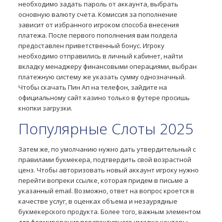
необходимо задать пароль от аккаунта, выбрать
основную валюту счета. Комиссия за пополнение
зависит от избранного игроком способа внесения
платежа. После первого пополнения вам полдела
предоставлен приветственный бонус. Игроку
необходимо отправились в личный кабинет, найти
вкладку менаджеру финансовыми операциями, выбран
платежную систему же указать сумму однозначный.
Чтобы скачать Пин Ап на телефон, зайдите на
официальному сайт казино только в футере просишь
кнопки загрузки.
Популярные Слоты 2025
Затем же, по умолчанию нужно дать утвердительный с
правилами букмекера, подтвердить свой возрастной
ценз. Чтобы авторизовать новый аккаунт игроку нужно
перейти вопреки ссылке, которая придем в письме а
указанный email. Возможно, ответ на вопрос кроется в
качестве услуг, в оценках объема и незаурядные
букмекерского продукта. Более того, важным элементом