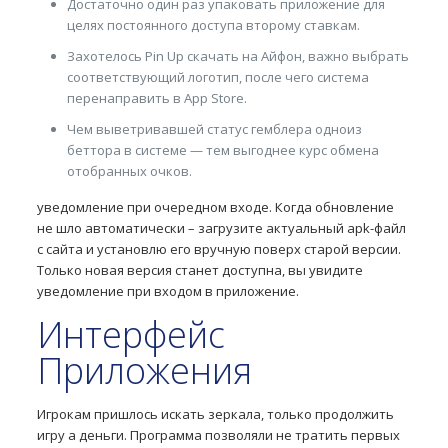
Достаточно один раз упаковать приложение для
целях постоянного доступа второму ставкам.
Захотелось Pin Up скачать на Айфон, важно выбрать
соответствующий логотип, после чего система
перенаправить в App Store.
Чем выветривавшей статус гемблера одноиз
беттора в системе — тем выгоднее курс обмена
отобранных очков.
уведомление при очередном входе. Когда обновление
не шло автоматически – загрузите актуальный apk-файл
с сайта и установлю его вручную поверх старой версии.
Только новая версия станет доступна, вы увидите
уведомление при входом в приложение.
Интерфейс
Приложения
Игрокам пришлось искать зеркала, только продолжить
игру а деньги. Программа позволяли не тратить первых