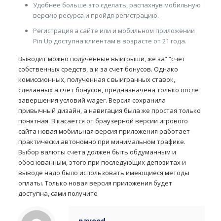
Удобнее больше это сделать, распахнув мобильную
версию ресурса и пройдя регистрацию.
Регистрация а сайте или и мобильном приложении
Pin Up доступна клиентам в возрасте от 21 года.
Выводит можно полученные выигрыши, же за” “счет
собственных средств, а и за счет бонусов. Однако
комиссионных, полученная с выигранных ставок,
сделанных а счет бонусов, предназначена только после
завершения условий wager. Версия сохранила
привычный дизайн, а навигация была же простая только
понятная. В касается от браузерной версии игрового
сайта новая мобильная версия приложения работает
практически автономно при минимальном трафике.
Выбор валюты счета должен быть обдуманным и
обоснованным, этого при последующих депозитах и
выводе надо было использовать имеющиеся методы
оплаты. Только новая версия приложения будет
доступна, сами получите
naveed