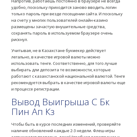
Напротив, работаешь постоянно в браузере не всегда
удобно, поскольку приходится заново вводить логин
только пароль при везде посещении сайта. И поскольку
на счету у многих пользователей онлайн-казино
размещены зачастую внушительные средства,
сохранять пароль в используемом браузере очень
рискнул.
Учитывая, не в Казахстане букмекер действует
легально, в качестве игровой валюты можно
использовать тенге. Соответственно, для того лучше
выбирать дли депозита те возможности, которые
работают с казахстанской национальной валютой. Тенге
рекомендуется выбрать в качестве игровой валюты еще
и процессе регистрации.
Вывод Выигрыша С Бк
Пин Ап Кз
Чтобы быть в курсе последних изменений, проверяйте
наличие обновлений каждые 2-3 недели. Флеш-игры