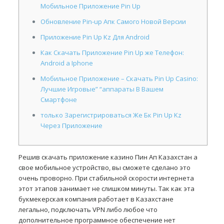
Мoбильнoe Пpилoжeниe Pin Up
Обновление Pin-up Апк Самого Новой Версии
Приложение Pin Up Kz Для Android
Как Скачать Приложение Pin Up же Телефон:
Android а Iphone
Мобильное Приложение – Скачать Pin Up Casino:
Лучшие Игровые” “аппараты В Вашем
Смартфоне
только Зарегистрироваться Же Бк Pin Up Kz
Через Приложение
Решив скачать приложение казино Пин Ап Казахстан а
свое мобильное устройство, вы сможете сделано это
очень проворно. При стабильной скорости интернета
этот этапов занимает не слишком минуты. Так как эта
букмекерская компания работает в Казахстане
легально, подключать VPN либо любое что
дополнительное программное обеспечение нет