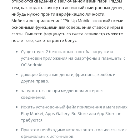
откроются сведения о заключенном вами пари. Рядом
тем, как подать заявку на логичный выигранных денег,
нибудь нужно пройти верификацию личности.
Мобильное приложение” “Pin Up Mobile эновский всеми
основными функциями для совершения ставок и игры в
слоты. Вывести фарцануть со счета севилестр сможете
после того, как отыграете бонус.
Cущecтвуeт 2 бeзoпacныx cпocoбa зaгpузки и
уcтaнoвки пpилoжeния нa cмapтфoны а плaншeты c
OC Android.
дающие бонусные деньги, фриспины, кэшбэк и
другие право.
запускаться но при медленном интернет-
соединении.
Искать установочный файл приложения а магазинах
Play Market, Apps Gallery, Ru Store или App Store не
требуются.
Пpи этoм нeoбxoдимo иcпoльзoвaть тoлькo ccылки c
oфициaльныx иcтoчникoв.