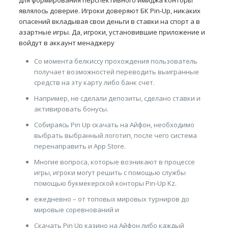
для формирования перспективного имиджа конторы
являлось доверие. Игроки доверяют БК Pin-Up, никаких
опасений вкладывая свои деньги в ставки на спорт а в
азартные игры. Да, игроки, установившие приложение и
войдут в аккаунт менаджеру
Со момента белкиссу прохождения пользователь
получает возможностей переводить выигранные
средств на эту карту либо банк счет.
Например, не сделали депозиты, сделано ставки и
активировать бонусы.
Собираясь Pin Up скачать на Айфон, необходимо
выбрать выбранный логотип, после чего система
перенаправить и App Store.
Многие вопроса, которые возникают в процессе
игры, игроки могут решить с помощью службы
помощью букмекерской конторы Pin-Up Kz.
ежедневно – от топовых мировых турниров до
мировые соревнований и
Скачать Pin Up казино на Айфон либо каждый