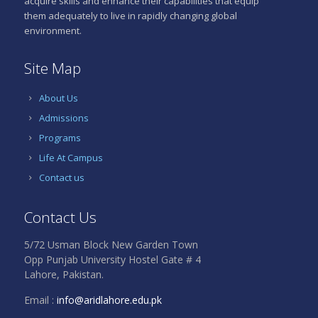
acquire skills and enhance their capabilities that equip
them adequately to live in rapidly changing global
environment.
Site Map
About Us
Admissions
Programs
Life At Campus
Contact us
Contact Us
5/72 Usman Block New Garden Town
Opp Punjab University Hostel Gate # 4
Lahore, Pakistan.
Email :
info@aridlahore.edu.pk