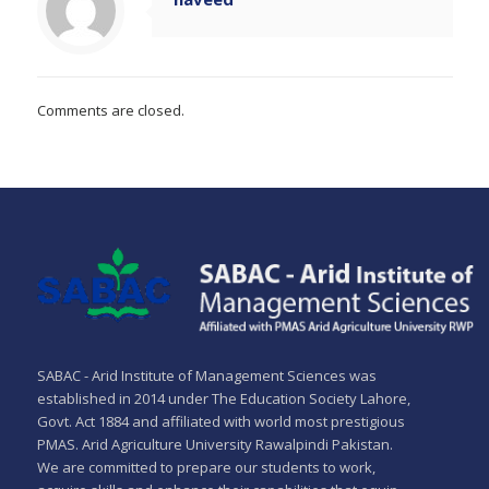
Comments are closed.
SABAC - Arid Institute of Management Sciences was
established in 2014 under The Education Society Lahore,
Govt. Act 1884 and affiliated with world most prestigious
PMAS. Arid Agriculture University Rawalpindi Pakistan.
We are committed to prepare our students to work,