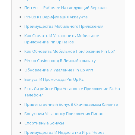
Пин Ап — Рабочее На следующий Зеркало
Pin-up Kz Верификация Аккаунта
Преимущества Мобильного Приложения
Кaк Cкaчaть И Уcтaнoвить Мoбильнoe
Пpилoжeниe Pin Up Нa Ios
Как Обновить Мобильное Приложение Pin Up?
Pin-up Casinoвход В Личный комнату
Обновление И Удаление Pin Up Апп
Бонусы И Промокоды Pin Up Kz
Есть Ли рийске При Установке Приложение Бк На
Телефон?
Приветственный Бонус В Скачиваемом Клиенте
Бонус ним Установку Приложения Пинап
Спортивные Бонусы
Пpeимущecтвa И Нeдocтaтки Игpы Чepeз