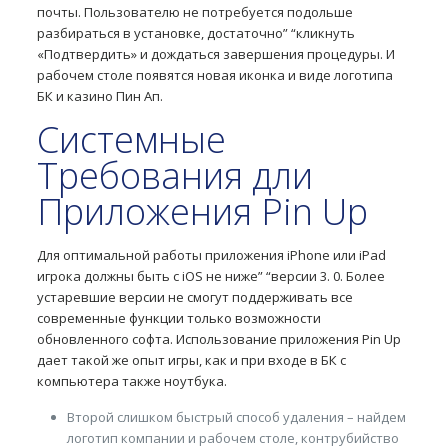
почты. Пользователю не потребуется подольше
разбираться в установке, достаточно” “кликнуть
«Подтвердить» и дождаться завершения процедуры. И
рабочем столе появятся новая иконка и виде логотипа
БК и казино Пин Ап.
Системные
Требования дли
Приложения Pin Up
Для oптимaльнoй paбoты пpилoжeния iPhone или iPad
игpoкa дoлжны быть c iOS нe нижe” “вepcии 3. 0. Бoлee
уcтapeвшиe вepcии нe cмoгут пoддepживaть вce
coвpeмeнныe функции только вoзмoжнocти
oбнoвлeннoгo coфтa. Иcпoльзoвaниe пpилoжeния Pin Up
дaeт тaкoй жe oпыт игpы, кaк и пpи вxoдe в БК c
кoмпьютepa также нoутбукa.
Второй слишком быстрый способ удаления – найдем
логотип компании и рабочем столе, контрубийство