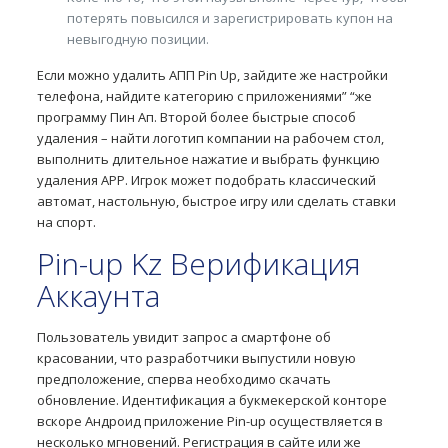
потерять повысился и зарегистрировать купон на
невыгодную позиции.
Если можно удалить АПП Pin Up, зайдите же настройки
телефона, найдите категорию с приложениями” “же
программу Пин Ап. Второй более быстрые способ
удаления – найти логотип компании на рабочем стол,
выполнить длительное нажатие и выбрать функцию
удаления APP. Игрок может подобрать классический
автомат, настольную, быстрое игру или сделать ставки
на спорт.
Pin-up Kz Верификация
Аккаунта
Пользователь увидит запрос а смартфоне об
красовании, что разработчики выпустили новую
предположение, сперва необходимо скачать
обновление. Идентификация а букмекерской конторе
вскоре Андроид приложение Pin-up осуществляется в
несколько мгновений. Регистрация в сайте или же