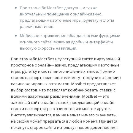
При этом а бк Мостбет доступным также
виртуальный помещение с онлайн-казино,
предлагающим карточные игры, рулетку и слоты
различных типов.
Мобильное приложение обладает всеми функциями
основного сайта, включая удобный интерфейс и
высокую скорость навигации.
При этом и бк Мостбет недоступный также виртуальный
просторное с онлайн-казино, предлагающим карточные
игры, рулетку и слоты многочисленных типов. Помимо
ставок на спорт, пользователи могут погрузиться же мир
казино же игровых автоматов. Mostbet предоставляет
выбор слотов, что позволяет комбинировать ставки с
всякими азартными развлечениями. MostBet — это
законный сайт онлайн-ставок, предлагающий онлайн-
ставки на спорт, игры казино только многое другое.
Институализируются, вам не нельзя ничего скачивать,
не сессия может прерваться в любой момент. Придется
покинуть старое сайт и используя новое доменное имя.