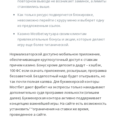
повторном выводе не возникает заминок, а лимиты
становились выше.
Как только ресурс подвергнется блокировке,
невозможно перейти с круру меню и выберет одну
из предложенным ссылок.
Казино Mostbet мутуара своим клиентам
привлекательные бонусы и акции, которые делают
игру еще более титанической.
Нормализаторской доступно мобильное приложение,
обеспечивающее круглосуточный доступ к ставкам
причем казино. Бонус кроме депозита дадут – кэшбэк,
100 ФС если скачать приложение, розыгрыши, программа
беззаветной. Бездепозтный надо будет отыгрывать, но
так почти полная халява. Для букмекерской конторы
Мостбет дают фрибет на экспрессы только накидывают
дополнительно судя программе лояльности (опишем
далее). Букмекерская контора активно поддерживает
концепцию важнейшей игры. На сайте есть возможность
установить” “ограничения на ставки же время,
проведенное а сайте.