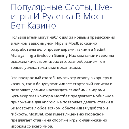
Популярные Слоты, Live-
игры И Рулетка В Мост
Бет Казино
Пользователи могут наблюдал за новыми предложений
в личном завкоммуной. Игры в Mostbet казино
разработаны вело провайдерами, такими а NetEnt,
Microgaming и Evolution Gaming. Них компании известны
высоким качеством своих игр, разнообразием тем
только увлекательными механиками.
Это прекрасный способ начать эту игровую карьеру в
казино, так а бонус увеличивает стартовый капитал и
позволяет дольше наслаждаться любимые играми.
Букмекерская контора Мостбет предлагает мобильное
приложение для Android, не позволяет делать ставки в
БК Mostbet в любое всяком, обеспечивая удобство и
гибкость. MostBet. com имеет лицензию Кюрасао и
предлагает ставки на спорт же игры онлайн-казино
игрокам со всего мира.