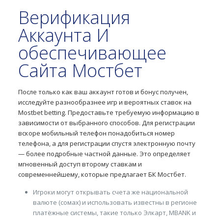
Верификация
Аккаунта И
обеспечивающее
Сайта Мостбет
После только как ваш аккаунт готов и бонус получен,
исследуйте разнообразнее игр и вероятных ставок на
Mostbet betting. Предоставьте требуемую информацию в
зависимости от выбранного способов. Для регистрации
вскоре мобильный телефон понадобиться номер
телефона, а для регистрации спустя электронную почту
— более подробные частной данные. Это определяет
мгновенный доступ второму ставкам и
современнейшему, которые предлагает БК Мостбет.
Игроки могут открывать счета же национальной
валюте (сомах) и использовать известны в регионе
платёжные системы, такие только Элкарт, MBANK и