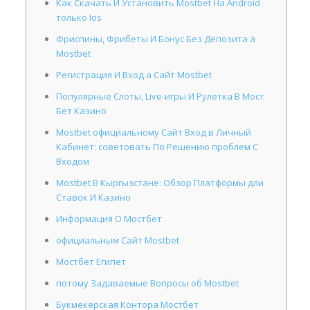
Как Скачать И Установить Mostbet На Android
только Ios
Фриспины, Фрибеты И Бонус Без Депозита а
Mostbet
Регистрация И Вход а Сайт Mostbet
Популярные Слоты, Live-игры И Рулетка В Мост
Бет Казино
Mostbet официальному Сайт Вход в Личный
Кабинет: советовать По Решению проблем С
Входом
Mostbet В Кыргызстане: Обзор Платформы дли
Ставок И Казино
Информация О Мостбет
официальным Сайт Mostbet
Мостбет Египет
потому Задаваемые Вопросы об Mostbet
Букмекерская Контора Мостбет