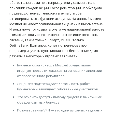
обстоятельствами по отыгрышу, они указываются в
описании каждой акции. Госле регистрации необходимо
подтвердил номер телефона и e-mail, чтобы
активировать все функции аккаунта. На данный момент
Mostbet не имеет официальной лицензии в Кыргызстане.
Игроки может открывать счета же национальной валюте
(сомах) и использовать известны в регионе платёжные
системы, такие только Элкарт, MBANK только
OptimaBank. Если игрок хочет потренироваться
например изучить функционал, нет бесплатные демо-
режимы а некоторых игровых автоматах.
Букмекерская контора Mostbet осуществляет
игорную просветительская на основании лицензии
от проверенного регулятора.
Лицензия подтверждает легальность работы
букмекера и защищает собственные участников.
Это открыть доступ к выводу средств и выигрышей
с бездепозитных бонусов.
Использование VPN — это один из самых надежных