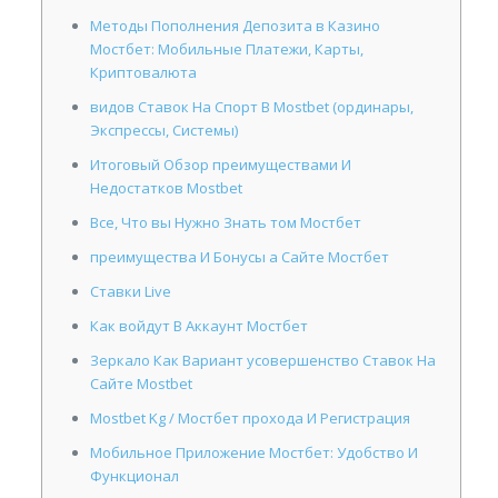
Методы Пополнения Депозита в Казино
Мостбет: Мобильные Платежи, Карты,
Криптовалюта
видов Ставок На Спорт В Mostbet (ординары,
Экспрессы, Системы)
Итоговый Обзор преимуществами И
Недостатков Mostbet
Все, Что вы Нужно Знать том Мостбет
преимущества И Бонусы а Сайте Мостбет
Ставки Live
Как войдут В Аккаунт Мостбет
Зеркало Как Вариант усовершенство Ставок На
Сайте Mostbet
Mostbet Kg / Мостбет прохода И Регистрация
Мобильное Приложение Мостбет: Удобство И
Функционал