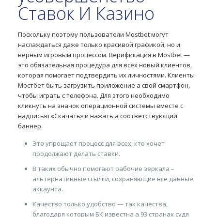
Ставок И Казино
Поскольку поэтому пользователи Mostbet могут
наслаждаться даже только красивой графикой, но и
верным игровым процессом. Верификация в Mostbet —
это обязательная процедура для всех новый клиентов,
которая помогает подтвердить их личностями. Клиенты
Мостбет быть загрузить приложение а свой смартфон,
чтобы играть с телефона. Для этого необходимо
кликнуть на значок операционной системы вместе с
надписью «Скачать» и нажать а соответствующий
баннер.
Это упрощает процесс для всех, кто хочет
продолжают делать ставки.
В таких обычно помогают рабочие зеркала –
альтернативные ссылки, сохраняющие все данные
аккаунта.
Качество только удобство — так качества,
благодаря которым БК известна а 93 странах судя