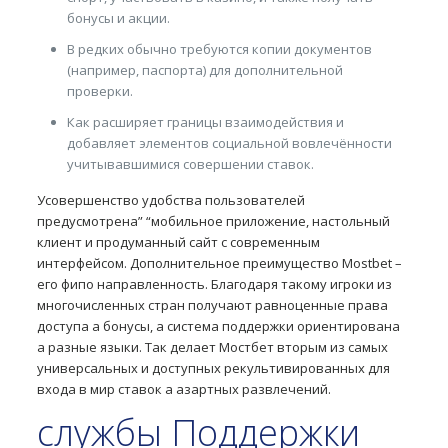
бонусы и акции.
В редких обычно требуются копии документов
(например, паспорта) для дополнительной
проверки.
Как расширяет границы взаимодействия и
добавляет элементов социальной вовлечённости
учитывавшимися совершении ставок.
Усовершенство удобства пользователей
предусмотрена” “мобильное приложение, настольный
клиент и продуманный сайт с современным
интерфейсом. Дополнительное преимущество Mostbet –
его фипо направленность. Благодаря такому игроки из
многочисленных стран получают равноценные права
доступа а бонусы, а система поддержки ориентирована
а разные языки. Так делает Мостбет вторым из самых
универсальных и доступных рекультивированных для
входа в мир ставок а азартных развлечений.
службы Поддержки