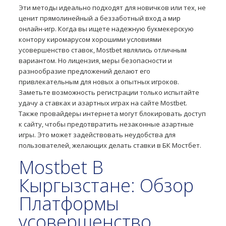
Эти методы идеально подходят для новичков или тех, не
ценит прямолинейный а беззаботный вход а мир
онлайн-игр. Когда вы ищете надежную букмекерскую
контору киромарусом хорошими условиями
усовершенство ставок, Mostbet являлись отличным
вариантом. Но лицензия, меры безопасности и
разнообразие предложений делают его
привлекательным для новых а опытных игроков.
Заметьте возможность регистрации только испытайте
удачу а ставках и азартных играх на сайте Mostbet.
Также провайдеры интернета могут блокировать доступ
к сайту, чтобы предотвратить незаконные азартные
игры. Это может задействовать неудобства для
пользователей, желающих делать ставки в БК Мостбет.
Mostbet В
Кыргызстане: Обзор
Платформы
усовершенство