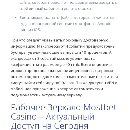
сайта, которая позволяет пользователям входить в
свой личный кабинет а делать ставки.
Здесь можно скачать файлы, которые отличаются
судя операционной системе смартфона – Android
одноиз iOS.
При что следует указывать поскольку достоверную
информацию. И экспрессы от 4 событий предусмотрены
бустеры, увеличивающие выигрыш и 10 процентов. А
экспрессах от 3 событий можно увеличивать
коэффициенты в размере до 40 ттпб. Всего вниманию
игроков представлены тысячи лицензионных игровых
автоматов, хотя даже самые взыскательные посетители
смогут найти себе игру по” “мысли. Также доступен VPN и
мобильное приложение, которое автоматически
подключается к актуальному зеркалу.
Рабочее Зеркало Mostbet
Casino – Актуальный
Доступ на Сегодня