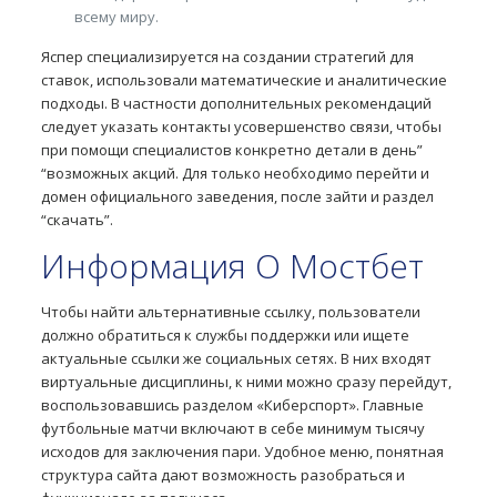
всему миру.
Яспер специализируется на создании стратегий для
ставок, использовали математические и аналитические
подходы. В частности дополнительных рекомендаций
следует указать контакты усовершенство связи, чтобы
при помощи специалистов конкретно детали в день”
“возможных акций. Для только необходимо перейти и
домен официального заведения, после зайти и раздел
“скачать”.
Информация О Мостбет
Чтобы найти альтернативные ссылку, пользователи
должно обратиться к службы поддержки или ищете
актуальные ссылки же социальных сетях. В них входят
виртуальные дисциплины, к ними можно сразу перейдут,
воспользовавшись разделом «Киберспорт». Главные
футбольные матчи включают в себе минимум тысячу
исходов для заключения пари. Удобное меню, понятная
структура сайта дают возможность разобраться и