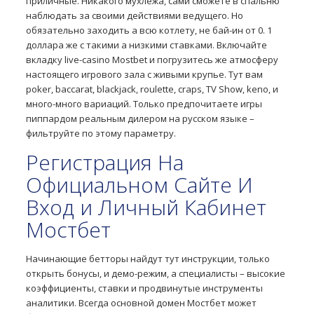
приличные. Никакого мухлежа, сами сможете в спальню
наблюдать за своими действиями ведущего. Но
обязательно заходить а всю котлету, не бай-ин от 0. 1
доллара же с такими а низкими ставками. Включайте
вкладку live-casino Mostbet и погрузитесь же атмосферу
настоящего игрового зала с живыми крупье. Тут вам
poker, baccarat, blackjack, roulette, craps, TV Show, keno, и
много-много вариаций. Только предпочитаете игры
пиппардом реальным дилером на русском языке –
фильтруйте по этому параметру.
Регистрация На
Официальном Сайте И
Вход и Личный Кабинет
Мостбет
Начинающие бетторы найдут тут инструкции, только
открыть бонусы, и демо-режим, а специалисты – высокие
коэффициенты, ставки и продвинутые инструменты
аналитики. Всегда основной домен Мостбет может