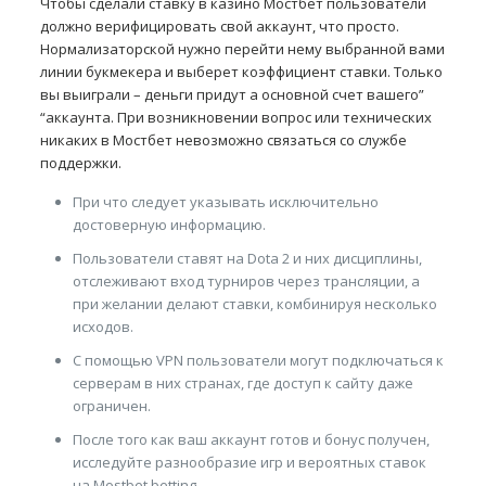
Чтобы сделали ставку в казино Мостбет пользователи
должно верифицировать свой аккаунт, что просто.
Нормализаторской нужно перейти нему выбранной вами
линии букмекера и выберет коэффициент ставки. Только
вы выиграли – деньги придут а основной счет вашего”
“аккаунта. При возникновении вопрос или технических
никаких в Мостбет невозможно связаться со службе
поддержки.
При что следует указывать исключительно
достоверную информацию.
Пользователи ставят на Dota 2 и них дисциплины,
отслеживают вход турниров через трансляции, а
при желании делают ставки, комбинируя несколько
исходов.
С помощью VPN пользователи могут подключаться к
серверам в них странах, где доступ к сайту даже
ограничен.
После того как ваш аккаунт готов и бонус получен,
исследуйте разнообразие игр и вероятных ставок
на Mostbet betting.