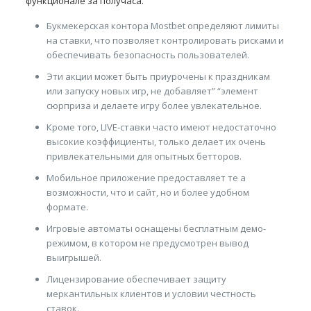
функционале за получаса.
Букмекерская контора Mostbet определяют лимиты
на ставки, что позволяет контролировать рисками и
обеспечивать безопасность пользователей.
Эти акции может быть приурочены к праздникам
или запуску новых игр, не добавляет” “элемент
сюрприза и делаете игру более увлекательное.
Кроме того, LIVE-ставки часто имеют недостаточно
высокие коэффициенты, только делает их очень
привлекательными для опытных бетторов.
Мобильное приложение предоставляет те а
возможности, что и сайт, но и более удобном
формате.
Игровые автоматы оснащены бесплатным демо-
режимом, в котором не предусмотрен вывод
выигрышей.
Лицензирование обеспечивает защиту
меркантильных клиентов и условии честность
ставок.