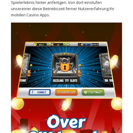
Spielerlebnis hinter anfertigen. Von dort einstufen
unsereiner diese Betriebszeit ferner Nutzererfahrung ihr
mobilen Casino Apps.