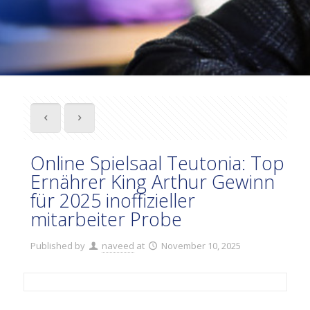
Online Spielsaal Teutonia: Top
Ernährer King Arthur Gewinn
für 2025 inoffizieller
mitarbeiter Probe
Published by
naveed
at
November 10, 2025