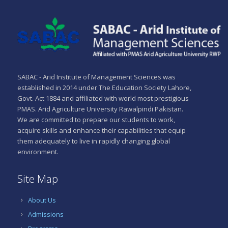
SABAC - Arid Institute of Management Sciences was
established in 2014 under The Education Society Lahore,
Govt. Act 1884 and affiliated with world most prestigious
PMAS. Arid Agriculture University Rawalpindi Pakistan.
We are committed to prepare our students to work,
acquire skills and enhance their capabilities that equip
them adequately to live in rapidly changing global
environment.
Site Map
About Us
Admissions