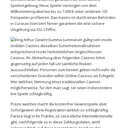
Spielumgebung. Neue Spieler vermögen von dem
Willkommenspaket bei bis zu 1.000 € unter anderem 125
Freispielen profitieren. Das Kasino ist durch einen Behörden
in Curacao lizenziert ferner garantiert die eine sichere
Umgebung via SSL-Chiffre.
Summa summarum gültig sein inside
mobilen Casinos dieselben Sicherheitsmaßnahmen
entsprechend inside herkömmlichen Angeschlossen
Casinos. Ihr Abmachung über folgenden Casinos lohnt
gegenseitig auf jeden fall um sämtliche Risiken
auszuschließen. Personen zum besten geben nicht mehr da
verschiedenen Gründen within Online-Casinos um Echtgeld.
Wer welches Stimmung eines traditionellen Casinos
möglicherweise, für den man sagt, sie seien insbesondere
live Spiele schlagkräftig.
Präzis welches macht die kostenfrei Gewinnspiele über
Sofortgewinn ohne Registration wirklich so schlagkräftig.
Parece liegt in ihr Pranke, sic sera etliche Internetkriminelle
gibt, nachfolgende es in diese Zahlungsdaten, wohl
nebensächlich auf diese persönlichen Angaben das