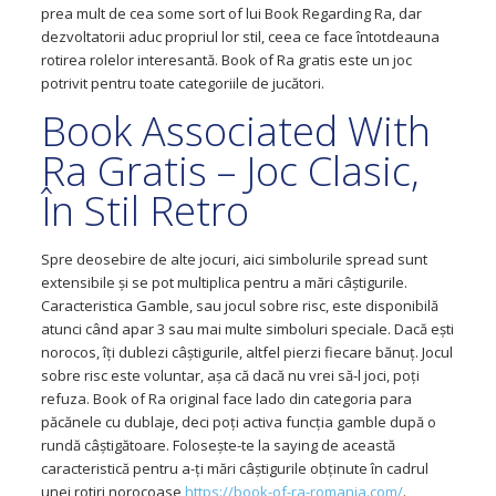
prea mult de cea some sort of lui Book Regarding Ra, dar
dezvoltatorii aduc propriul lor stil, ceea ce face întotdeauna
rotirea rolelor interesantă. Book of Ra gratis este un joc
potrivit pentru toate categoriile de jucători.
Book Associated With
Ra Gratis – Joc Clasic,
În Stil Retro
Spre deosebire de alte jocuri, aici simbolurile spread sunt
extensibile și se pot multiplica pentru a mări câștigurile.
Caracteristica Gamble, sau jocul sobre risc, este disponibilă
atunci când apar 3 sau mai multe simboluri speciale. Dacă ești
norocos, îți dublezi câștigurile, altfel pierzi fiecare bănuț. Jocul
sobre risc este voluntar, așa că dacă nu vrei să-l joci, poți
refuza. Book of Ra original face lado din categoria para
păcănele cu dublaje, deci poți activa funcția gamble după o
rundă câștigătoare. Folosește-te la saying de această
caracteristică pentru a-ți mări câștigurile obținute în cadrul
unei rotiri norocoase
https://book-of-ra-romania.com/
.