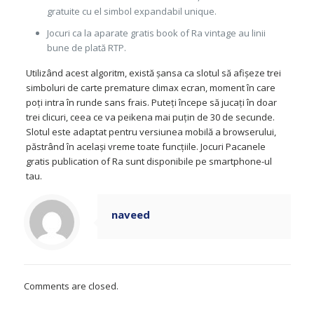
gratuite cu el simbol expandabil unique.
Jocuri ca la aparate gratis book of Ra vintage au linii
bune de plată RTP.
Utilizând acest algoritm, există șansa ca slotul să afișeze trei
simboluri de carte premature climax ecran, moment în care
poți intra în runde sans frais. Puteți începe să jucați în doar
trei clicuri, ceea ce va peikena mai puțin de 30 de secunde.
Slotul este adaptat pentru versiunea mobilă a browserului,
păstrând în același vreme toate funcțiile. Jocuri Pacanele
gratis publication of Ra sunt disponibile pe smartphone-ul
tau.
naveed
Comments are closed.