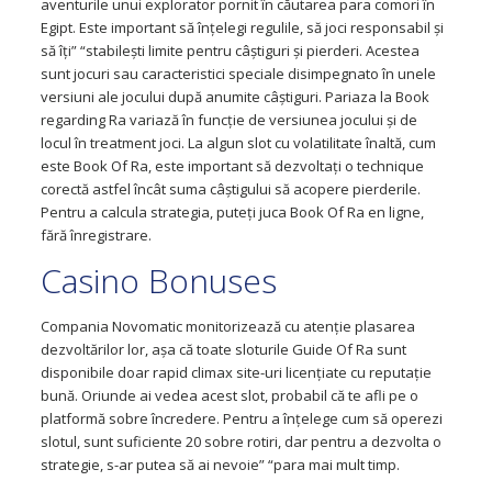
aventurile unui explorator pornit în căutarea para comori în
Egipt. Este important să înțelegi regulile, să joci responsabil și
să îți” “stabilești limite pentru câștiguri și pierderi. Acestea
sunt jocuri sau caracteristici speciale disimpegnato în unele
versiuni ale jocului după anumite câștiguri. Pariaza la Book
regarding Ra variază în funcție de versiunea jocului și de
locul în treatment joci. La algun slot cu volatilitate înaltă, cum
este Book Of Ra, este important să dezvoltați o technique
corectă astfel încât suma câștigului să acopere pierderile.
Pentru a calcula strategia, puteți juca Book Of Ra en ligne,
fără înregistrare.
Casino Bonuses
Compania Novomatic monitorizează cu atenție plasarea
dezvoltărilor lor, așa că toate sloturile Guide Of Ra sunt
disponibile doar rapid climax site-uri licențiate cu reputație
bună. Oriunde ai vedea acest slot, probabil că te afli pe o
platformă sobre încredere. Pentru a înțelege cum să operezi
slotul, sunt suficiente 20 sobre rotiri, dar pentru a dezvolta o
strategie, s-ar putea să ai nevoie” “para mai mult timp.