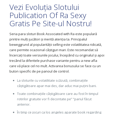
Vezi Evoluția Slotului
Publication Of Ra Sexy
Gratis Pe Site-ul Nostru!
Seria para sloturi Book Associated with Ra este populară
printre mulți jucători și merită atenția ta. Principalul
beweggrund al popularității selling este volatilitatea ridicată,
care permite ocazional câștiguri mari. Este recomandat să
încercați toate versiunile jocului, începând cu originalul și apoi
trecând la diferitele purchase variante pentru a new afla
care vă place cel no mult. Activarea bonusului se face cu un
buton specific de pe panoul de control.
La sloturile cu volatilitate scăzută, combinațiile
câștigătoare apar mai des, dar aduc mai puțini bani.
Toate combinațiile câștigătoare care au fost în timpul
rotirilor gratuite vor fi decontate pe” “pariul făcut
anterior.
În timp ce jocuri ca los angeles aparate book regarding