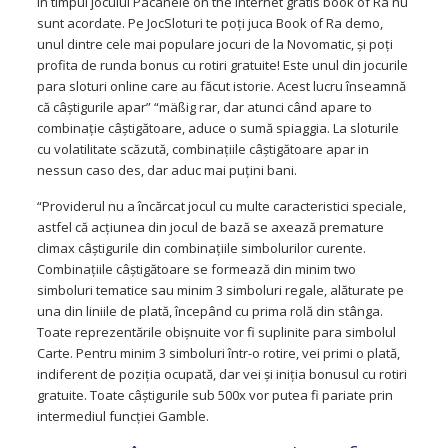
În timpul jocului Pacanele on the internet gratis book of Ra nu
sunt acordate. Pe JocSloturi te poți juca Book of Ra demo,
unul dintre cele mai populare jocuri de la Novomatic, și poți
profita de runda bonus cu rotiri gratuite! Este unul din jocurile
para sloturi online care au făcut istorie. Acest lucru înseamnă
că câștigurile apar” “mäßig rar, dar atunci când apare to
combinație câștigătoare, aduce o sumă spiaggia. La sloturile
cu volatilitate scăzută, combinațiile câștigătoare apar in
nessun caso des, dar aduc mai puțini bani.
“Providerul nu a încărcat jocul cu multe caracteristici speciale,
astfel că acțiunea din jocul de bază se axează premature
climax câștigurile din combinațiile simbolurilor curente.
Combinațiile câștigătoare se formează din minim two
simboluri tematice sau minim 3 simboluri regale, alăturate pe
una din liniile de plată, începând cu prima rolă din stânga.
Toate reprezentările obișnuite vor fi suplinite para simbolul
Carte. Pentru minim 3 simboluri într-o rotire, vei primi o plată,
indiferent de poziția ocupată, dar vei și iniția bonusul cu rotiri
gratuite. Toate câștigurile sub 500x vor putea fi pariate prin
intermediul funcției Gamble.