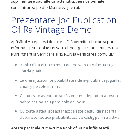
suplimentare sau alte caracteristici, ceea ce permite
concentrarea pe desfășurarea jocului.
Prezentare Joc Publication
Of Ra Vintage Demo
Apăsând Accept, ești de acord” “să permiți colectarea para
informații prin cookie-uri sau tehnologii similare. Primești 10
RON instant la verificare și 15 RON la verificarea contului.”
Book Of Ra el un cazinou on the web cu 5 function și 9
linii de plată.
Le oferă jucătorilor posibilitatea de a-și dubla câștigurile,
chiar și pe cele mai mici.
Ce aparate aveau această versiune depindea adesea
sobre cazino sau para sala de jocuri.
Cu toate astea, această tactică este destul de riscantă,
deoarece reduce probabilitatea de câștig pe linia activă.
Aceste păcănele cuma-cuma Book of Ra ne înfățișează