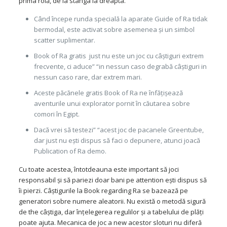
prima rolă, de la stânga la dreapta.
Când începe runda specială la aparate Guide of Ra tidak
bermodal, este activat sobre asemenea și un simbol
scatter suplimentar.
Book of Ra gratis just nu este un joc cu câștiguri extrem
frecvente, ci aduce” “in nessun caso degrabă câștiguri in
nessun caso rare, dar extrem mari.
Aceste păcănele gratis Book of Ra ne înfățișează
aventurile unui explorator pornit în căutarea sobre
comori în Egipt.
Dacă vrei să testezi” “acest joc de pacanele Greentube,
dar just nu ești dispus să faci o depunere, atunci joacă
Publication of Ra demo.
Cu toate acestea, întotdeauna este important să joci
responsabil și să pariezi doar bani pe attention ești dispus să
îi pierzi. Câștigurile la Book regarding Ra se bazează pe
generatori sobre numere aleatorii. Nu există o metodă sigură
de the câștiga, dar înțelegerea regulilor și a tabelului de plăți
poate ajuta. Mecanica de joc a new acestor sloturi nu diferă