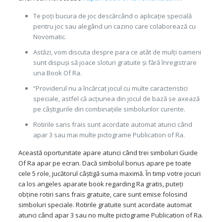
Te poți bucura de joc descărcând o aplicație specială
pentru joc sau alegând un cazino care colaborează cu
Novomatic.
Astăzi, vom discuta despre para ce atât de mulți oameni
sunt dispuși să joace sloturi gratuite și fără înregistrare
una Book Of Ra.
“Providerul nu a încărcat jocul cu multe caracteristici
speciale, astfel că acțiunea din jocul de bază se axează
pe câștigurile din combinațiile simbolurilor curente.
Rotirile sans frais sunt acordate automat atunci când
apar 3 sau mai multe pictograme Publication of Ra.
Această oportunitate apare atunci când trei simboluri Guide
Of Ra apar pe ecran. Dacă simbolul bonus apare pe toate
cele 5 role, jucătorul câștigă suma maximă. În timp votre jocuri
ca los angeles aparate book regarding Ra gratis, puteți
obține rotiri sans frais gratuite, care sunt emise folosind
simboluri speciale. Rotirile gratuite sunt acordate automat
atunci când apar 3 sau no multe pictograme Publication of Ra.