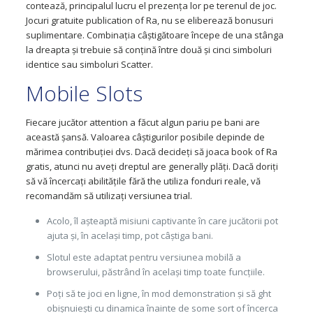
contează, principalul lucru el prezența lor pe terenul de joc.
Jocuri gratuite publication of Ra, nu se eliberează bonusuri
suplimentare. Combinația câștigătoare începe de una stânga
la dreapta și trebuie să conțină între două și cinci simboluri
identice sau simboluri Scatter.
Mobile Slots
Fiecare jucător attention a făcut algun pariu pe bani are
această șansă. Valoarea câștigurilor posibile depinde de
mărimea contribuției dvs. Dacă decideți să joaca book of Ra
gratis, atunci nu aveți dreptul are generally plăți. Dacă doriți
să vă încercați abilitățile fără the utiliza fonduri reale, vă
recomandăm să utilizați versiunea trial.
Acolo, îl așteaptă misiuni captivante în care jucătorii pot
ajuta și, în același timp, pot câștiga bani.
Slotul este adaptat pentru versiunea mobilă a
browserului, păstrând în același timp toate funcțiile.
Poți să te joci en ligne, în mod demonstration și să ght
obișnuiești cu dinamica înainte de some sort of încerca