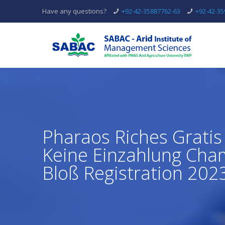
Have any questions?
+92-42-35887762-63
+92-42-3
Pharaos Riches Gratis
Keine Einzahlung Cha
Bloß Registration 202