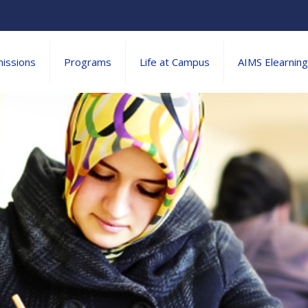
issions
Programs
Life at Campus
AIMS Elearning