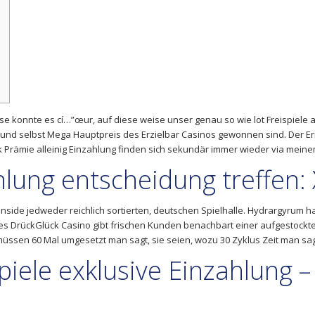
se konnte es cí…”œur, auf diese weise unser genau so wie lot Freispiele 
 und selbst Mega Hauptpreis des Erzielbar Casinos gewonnen sind. Der Ern
 Prämie alleinig Einzahlung finden sich sekundär immer wieder via meinem
ahlung entscheidung treffen:
side jedweder reichlich sortierten, deutschen Spielhalle. Hydrargyrum 
DrückGlück Casino gibt frischen Kunden benachbart einer aufgestockten 
ssen 60 Mal umgesetzt man sagt, sie seien, wozu 30 Zyklus Zeit man sagt
piele exklusive Einzahlung –