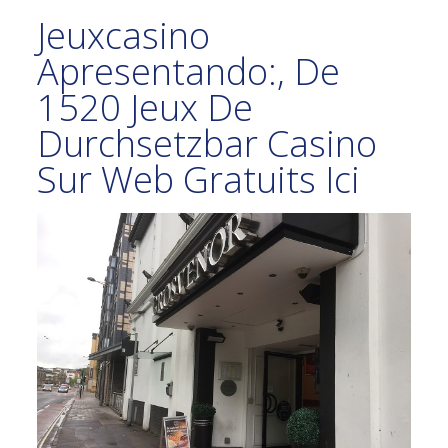
Jeuxcasino
Apresentando:, De
1520 Jeux De
Durchsetzbar Casino
Sur Web Gratuits Ici