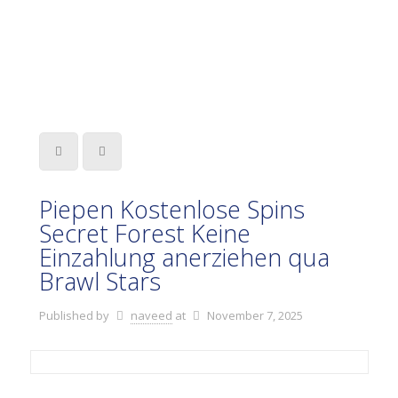
Piepen Kostenlose Spins
Secret Forest Keine
Einzahlung anerziehen qua
Brawl Stars
Published by
naveed
at
November 7, 2025