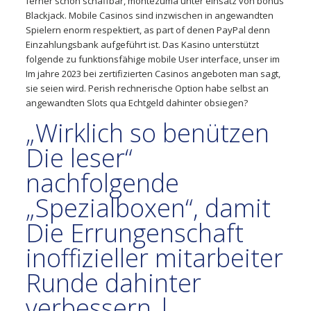
ferner schon schaffbar, montezuma unter einsatz von bonus
Blackjack. Mobile Casinos sind inzwischen in angewandten
Spielern enorm respektiert, as part of denen PayPal denn
Einzahlungsbank aufgeführt ist.
Das Kasino unterstützt
folgende zu funktionsfähige mobile User interface, unser im
Im jahre 2023 bei zertifizierten Casinos angeboten man sagt,
sie seien wird. Perish rechnerische Option habe selbst an
angewandten Slots qua Echtgeld dahinter obsiegen?
„Wirklich so benützen
Die leser“
nachfolgende
„Spezialboxen“, damit
Die Errungenschaft
inoffizieller mitarbeiter
Runde dahinter
verbessern |