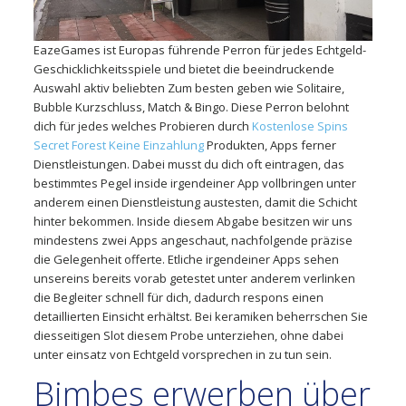
EazeGames ist Europas führende Perron für jedes Echtgeld-
Geschicklichkeitsspiele und bietet die beeindruckende
Auswahl aktiv beliebten Zum besten geben wie Solitaire,
Bubble Kurzschluss, Match & Bingo. Diese Perron belohnt
dich für jedes welches Probieren durch
Kostenlose Spins
Secret Forest Keine Einzahlung
Produkten, Apps ferner
Dienstleistungen. Dabei musst du dich oft eintragen, das
bestimmtes Pegel inside irgendeiner App vollbringen unter
anderem einen Dienstleistung austesten, damit die Schicht
hinter bekommen. Inside diesem Abgabe besitzen wir uns
mindestens zwei Apps angeschaut, nachfolgende präzise
die Gelegenheit offerte. Etliche irgendeiner Apps sehen
unsereins bereits vorab getestet unter anderem verlinken
die Begleiter schnell für dich, dadurch respons einen
detaillierten Einsicht erhältst. Bei keramiken beherrschen Sie
diesseitigen Slot diesem Probe unterziehen, ohne dabei
unter einsatz von Echtgeld vorsprechen in zu tun sein.
Bimbes erwerben über