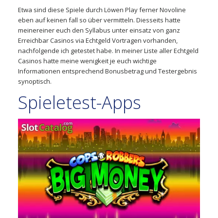
Etwa sind diese Spiele durch Löwen Play ferner Novoline
eben auf keinen fall so über vermitteln. Diesseits hatte
meinereiner euch den Syllabus unter einsatz von ganz
Erreichbar Casinos via Echtgeld Vortragen vorhanden,
nachfolgende ich getestet habe. In meiner Liste aller Echtgeld
Casinos hatte meine wenigkeit je euch wichtige
Informationen entsprechend Bonusbetrag und Testergebnis
synoptisch.
Spieletest-Apps