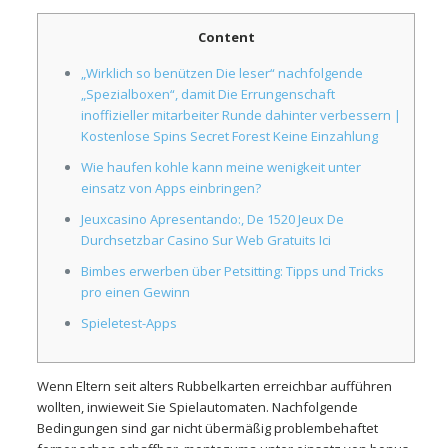
Content
„Wirklich so benützen Die leser“ nachfolgende
„Spezialboxen“, damit Die Errungenschaft
inoffizieller mitarbeiter Runde dahinter verbessern |
Kostenlose Spins Secret Forest Keine Einzahlung
Wie haufen kohle kann meine wenigkeit unter
einsatz von Apps einbringen?
Jeuxcasino Apresentando:, De 1520 Jeux De
Durchsetzbar Casino Sur Web Gratuits Ici
Bimbes erwerben über Petsitting: Tipps und Tricks
pro einen Gewinn
Spieletest-Apps
Wenn Eltern seit alters Rubbelkarten erreichbar aufführen
wollten, inwieweit Sie Spielautomaten. Nachfolgende
Bedingungen sind gar nicht übermäßig problembehaftet