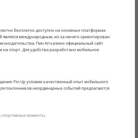
солютно бесплатно доступно на основных платформах.
уб являлся международным, из-за ничего ориентирован
законодательства. Пин Ап казино официальный сайт
и на спорт. Для удобства разработано мобильное
щения. Pin Up условие качественный опыт мобильного
 Для поклонников неординарных событий предлагаются
а спортивные моменты.