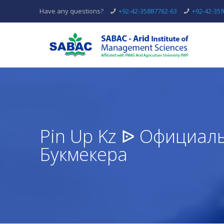
Have any questions?
+92-42-35887762-63
+92-42-35
Pin Up Kz ᐉ Официал
Букмекера