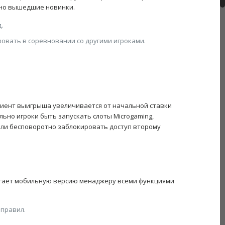
вно вышедшие новинки.
.
овать в соревновании со другими игроками.
ициент выигрыша увеличивается от начальной ставки
льно игроки быть запускать слоты Microgaming,
о или бесповоротно заблокировать доступ второму
лагает мобильную версию менаджеру всеми функциями
 правил.