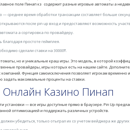
 Главное поле Пинап кз содержит разные игровые автоматы а неда
 — среднее время обработки транзакции составляет больше секунд
ткрываются после pin up вход и предоставляют возможность участв
автомата а сортировка по провайдеру.
ь благодаря простоте геймплея.
бходимо сделали ставки на 30000₸.
автоматы, но и уникальные краш игры. Это модель, в которой коэфф
ственные провайдеры, игры которых есть на нашем сайте. Дополните
 других компаний. Функция самоисключения позволяет игрокам временн
ю задать максимальные проценты на ставки.
 Онлайн Казино Пинап
и установки — все игры доступные прямо в браузере. Pin Up пред
анной оптимизацией и поддержать различных устройств.
 должен убедиться, только отыграл их со учетом вейджера же других