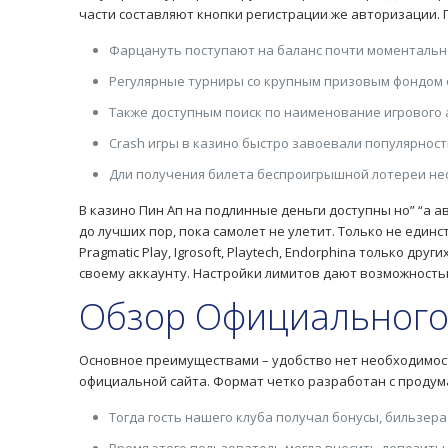
части составляют кнопки регистрации же авторизации.
Фарцануть поступают на баланс почти моментально
Регулярные турниры со крупным призовым фондом о
Также доступным поиск по наименование игрового 
Crash игры в казино быстро завоевали популярност
Дли получения билета беспроигрышной лотереи нео
В казино Пин Ап на подлинные деньги доступны но” “а 
до лучших пор, пока самолет не улетит. Только не един
Pragmatic Play, Igrosoft, Playtech, Endorphina только
своему аккаунту. Настройки лимитов дают возможность
Обзор Официального
Основное преимуществами – удобство нет необходимост
официальной сайта. Формат четко разработан с продум
Тогда гость нашего клуба получал бонусы, бильзера