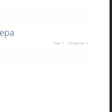
кера
Tags
Categories