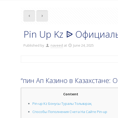
Pin Up Kz ᐉ Официал
Published by
naveed
at
June 24, 2025
“пин Ап Казино в Казахстане: 
Content
Pin-up Kz Бонусы Туралы Толығырақ
Способы Пополнения Счета На Сайте Pin-up