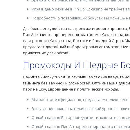
Время этого пользователь могла вносить депозиты 
Игра в демо режиме в Pin Up KZ casino не требует 
Подробности о позволяющих бонусах вы можешь най
Для большего удобства настроек же игрового процесса,
Пин Ап казино – проверенная платформа Казахстана, ко
на игроков из Казахстана, Востоке и Западной Стран. 
предлагает достойный выбора игровых автоматов, Live-
приложение для Android.
Промокоды И Щедрые Бон
Нажмите кнопку “Вход”, в открывшемся окна введите н
гейминга без заминок и сложностей. Оптимизация для 
пари на шоу, Евровидение и политические исходы.
Мы работаем официально, предлагаем великолепны
Это условие пользователям высокий уровню защит
Онлайн-казино Pin Up предлагает исключительно л
Онлайн-казино Пин Ап зарегистрировано а несколь