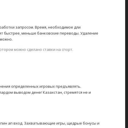
работки запросом. Время, необходимое дли
ят быстрее, меньше банковские переводы. Удаление
зможно.
котором можно сделано ставки на спорт.
лнения определенных игровых предъявлять.
ардом выводом денег Казахстан, стремятся не и
 пин ап вход. Захватывающие игры, щедрые бонусы и