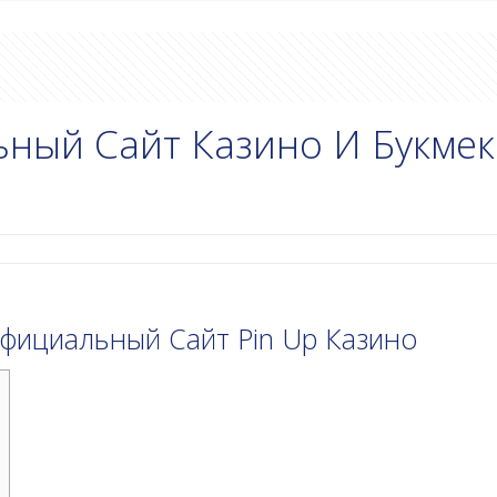
ьный Сайт Казино И Букме
Официальный Сайт Pin Up Казино