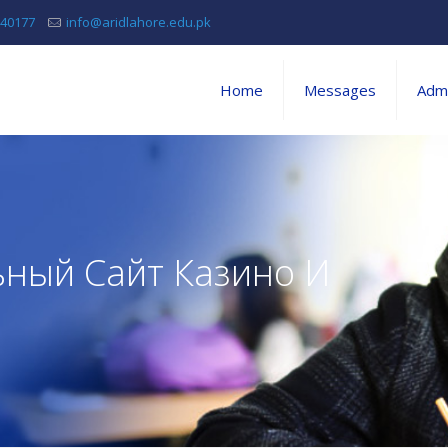
940177
info@aridlahore.edu.pk
Home
Messages
Adm
ьный Сайт Казино И