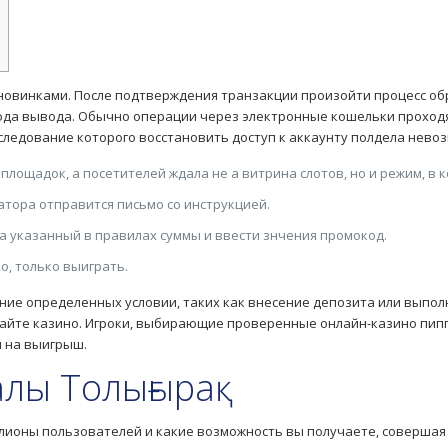
 новинками. После подтверждения транзакции произойти процесс об
ода вывода. Обычно операции через электронные кошельки проход
следование которого восстановить доступ к аккаунту полдела нево
лощадок, а посетителей ждала не а витрина слотов, но и режим, в 
тора отправится письмо со инструкцией.
а указанный в правилах суммы и ввести знчения промокод.
о, только выиграть.
ние определенных условии, таких как внесение депозита или выпо
сайте казино. Игроки, выбирающие проверенные онлайн-казино пипп
ы на выигрыш.
алы Толығырақ
лионы пользователей и какие возможность вы получаете, совершая