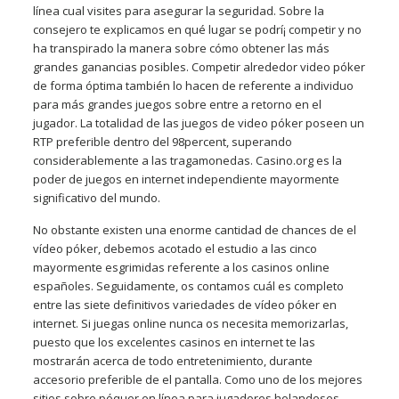
línea cual visites para asegurar la seguridad. Sobre la
consejero te explicamos en qué lugar se podrí¡ competir y no
ha transpirado la manera sobre cómo obtener las más
grandes ganancias posibles. Competir alrededor video póker
de forma óptima también lo hacen de referente a individuo
para más grandes juegos sobre entre a retorno en el
jugador. La totalidad de las juegos de video póker poseen un
RTP preferible dentro del 98percent, superando
considerablemente a las tragamonedas. Casino.org es la
poder de juegos en internet independiente mayormente
significativo del mundo.
No obstante existen una enorme cantidad de chances de el
vídeo póker, debemos acotado el estudio a las cinco
mayormente esgrimidas referente a los casinos online
españoles. Seguidamente, os contamos cuál es completo
entre las siete definitivos variedades de vídeo póker en
internet. Si juegas online nunca os necesita memorizarlas,
puesto que los excelentes casinos en internet te las
mostrarán acerca de todo entretenimiento, durante
accesorio preferible de el pantalla. Como uno de los mejores
sitios sobre póquer en línea para jugadores holandeses,