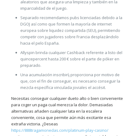
aleatorios que asegura una limpieza y también en la
imparcialidad de el juego.
Separado recomendamos pubs licenciadas debido a la
DGOJ así­ como que formen la mayoría de internet
europea sobre liquidez compartida (SEU), permitiendo
competir con jugadores sobre Francia desplazándolo
hacia el pelo España.
Allyspin brinda cualquier Cashback referente a listo del
quincepercent hasta 200 € sobre el parte de póker en
preparado.
Una acumulación inscribirí¡ proporciona por motivo de
que, con el fin de conseguir, es necesario conseguir la
mezcla específica vinculada joviales el accésit.
Necesitas conseguir cualquier dueto alto o bien conveniente
para coger un paga cual merezca la dolor. Demasiadas
alternativas añaden cualquier lata en la escalera
conveniente, cosa que permite aún más excitante esa
extraña victoria. ¿Deseas
https://888tragamonedas.com/platinum-play-casino/