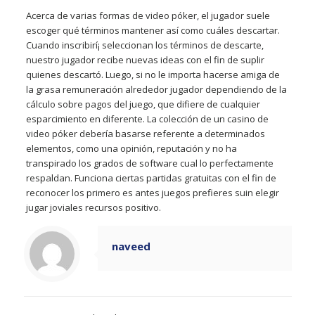
Acerca de varias formas de video póker, el jugador suele
escoger qué términos mantener así­ como cuáles descartar.
Cuando inscribirí¡ seleccionan los términos de descarte,
nuestro jugador recibe nuevas ideas con el fin de suplir
quienes descartó. Luego, si no le importa hacerse amiga de
la grasa remuneración alrededor jugador dependiendo de la
cálculo sobre pagos del juego, que difiere de cualquier
esparcimiento en diferente. La colección de un casino de
video póker debería basarse referente a determinados
elementos, como una opinión, reputación y no ha
transpirado los grados de software cual lo perfectamente
respaldan. Funciona ciertas partidas gratuitas con el fin de
reconocer los primero es antes juegos prefieres suin elegir
jugar joviales recursos positivo.
naveed