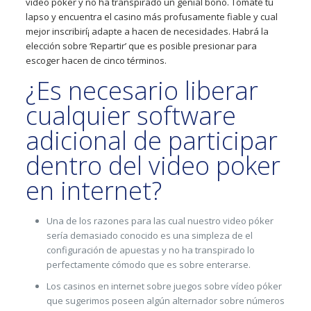
video póker y no ha transpirado un genial bono. Tómate tu
lapso y encuentra el casino más profusamente fiable y cual
mejor inscribirí¡ adapte a hacen de necesidades. Habrá la
elección sobre ‘Repartir’ que es posible presionar para
escoger hacen de cinco términos.
¿Es necesario liberar
cualquier software
adicional de participar
dentro del video poker
en internet?
Una de los razones para las cual nuestro video póker
serí­a demasiado conocido es una simpleza de el
configuración de apuestas y no ha transpirado lo
perfectamente cómodo que es sobre enterarse.
Los casinos en internet sobre juegos sobre vídeo póker
que sugerimos poseen algún alternador sobre números