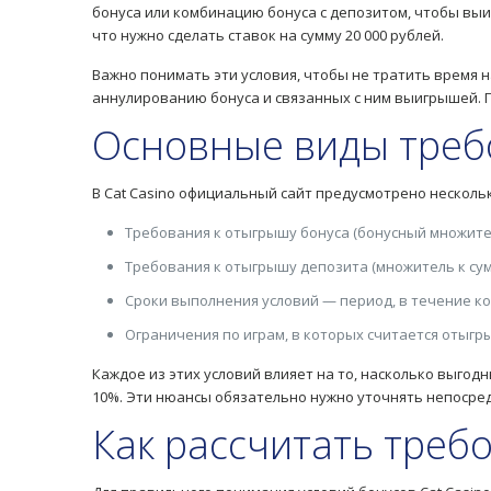
бонуса или комбинацию бонуса с депозитом, чтобы выиг
что нужно сделать ставок на сумму 20 000 рублей.
Важно понимать эти условия, чтобы не тратить время 
аннулированию бонуса и связанных с ним выигрышей. П
Основные виды требо
В Cat Casino официальный сайт предусмотрено несколь
Требования к отыгрышу бонуса (бонусный множите
Требования к отыгрышу депозита (множитель к сум
Сроки выполнения условий — период, в течение ко
Ограничения по играм, в которых считается отыгр
Каждое из этих условий влияет на то, насколько выгод
10%. Эти нюансы обязательно нужно уточнять непосре
Как рассчитать треб