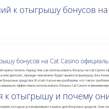
й к отыгрышу бонусов на 
рышу бонусов на Cat Casino официаль
й нужно понять перед тем, как использовать бонусы на Cat Casino 
а или депозит, прежде чем можно будет вывести выигрыш. Без поним
бонусные средства. В этой статье мы разберём, что такое требован
ксимально эффективно использовать бонусы Cat Casino и минимизир
я к отыгрышу и почему он
условия, которые устанавливает казино для бонусных средств. Они оз