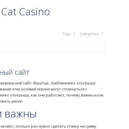
Cat Casino
Tags
Categories
ный сайт
официальный сайт. Вкратце, требования к отыгрышу
ания этих условий игроки могут столкнуться с
ия к отыгрышу, как они работают, почему важны и как
овать риски.
и важны
начают, сколько раз нужно сделать ставку на сумму