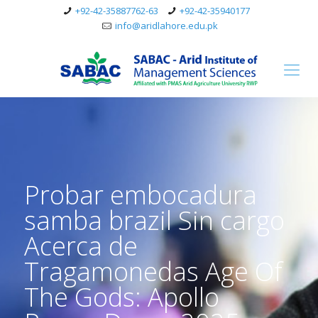
+92-42-35887762-63
+92-42-35940177
info@aridlahore.edu.pk
Probar embocadura
samba brazil Sin cargo
Acerca de
Tragamonedas Age Of
The Gods: Apollo