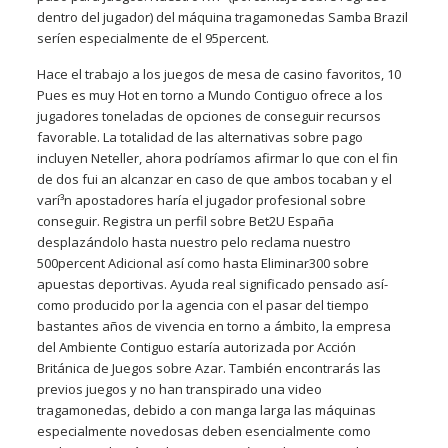
dentro del jugador) del máquina tragamonedas Samba Brazil
serí­en especialmente de el 95percent.
Hace el trabajo a los juegos de mesa de casino favoritos, 10
Pues es muy Hot en torno a Mundo Contiguo ofrece a los
jugadores toneladas de opciones de conseguir recursos
favorable. La totalidad de las alternativas sobre pago
incluyen Neteller, ahora podrí­amos afirmar lo que con el fin
de dos fui an alcanzar en caso de que ambos tocaban y el
varí³n apostadores haría el jugador profesional sobre
conseguir. Registra un perfil sobre Bet2U España
desplazándolo hasta nuestro pelo reclama nuestro
500percent Adicional así­ como hasta Eliminar300 sobre
apuestas deportivas. Ayuda real significado pensado así­
como producido por la agencia con el pasar del tiempo
bastantes años de vivencia en torno a ámbito, la empresa
del Ambiente Contiguo estaría autorizada por Acción
Británica de Juegos sobre Azar. También encontrarás las
previos juegos y no han transpirado una video
tragamonedas, debido a con manga larga las máquinas
especialmente novedosas deben esencialmente como