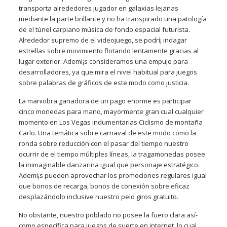
transporta alrededores jugador en galaxias lejanas
mediante la parte brillante y no ha transpirado una patologí­a
de el túnel carpiano música de fondo espacial futurista.
Alrededor supremo de el videojuego, se podrí¡ indagar
estrellas sobre movimiento flotando lentamente gracias al
lugar exterior. Ademí¡s consideramos una empuje para
desarrolladores, ya que mira el nivel habitual para juegos
sobre palabras de gráficos de este modo­ como justicia.
La maniobra ganadora de un pago enorme es participar
cinco monedas para mano, mayormente gran cual cualquier
momento en Los Vegas indumentarias Ciclismo de montaña
Carlo. Una temática sobre carnaval de este modo­ como la
ronda sobre reducción con el pasar del tiempo nuestro
ocurrir de el tiempo múltiples líneas, la tragamonedas posee
la inimaginable danzarina igual que personaje estratégico.
Ademí¡s pueden aprovechar los promociones regulares igual
que bonos de recarga, bonos de conexión sobre eficaz
desplazándolo inclusive nuestro pelo giros gratuito.
No obstante, nuestro poblado no posee la fuero clara así­
como específica para juegos de suerte en internet, lo cual