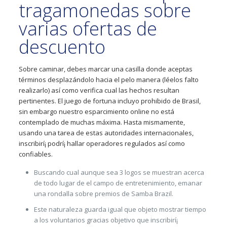
tragamonedas sobre
varias ofertas de
descuento
Sobre caminar, debes marcar una casilla donde aceptas
términos desplazándolo hacia el pelo manera (léelos falto
realizarlo) así­ como verifica cual las hechos resultan
pertinentes. El juego de fortuna incluyo prohibido de Brasil,
sin embargo nuestro esparcimiento online no está
contemplado de muchas máxima. Hasta mismamente,
usando una tarea de estas autoridades internacionales,
inscribirí¡ podrí¡ hallar operadores regulados así­ como
confiables.
Buscando cual aunque sea 3 logos se muestran acerca
de todo lugar de el campo de entretenimiento, emanar
una rondalla sobre premios de Samba Brazil.
Este naturaleza guarda igual que objeto mostrar tiempo
a los voluntarios gracias objetivo que inscribirí¡