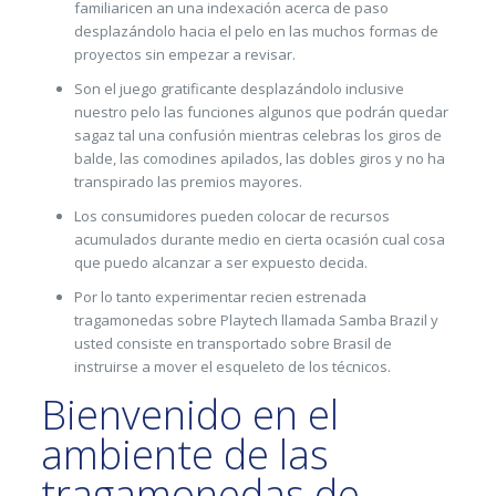
familiaricen an una indexación acerca de paso
desplazándolo hacia el pelo en las muchos formas de
proyectos sin empezar a revisar.
Son el juego gratificante desplazándolo inclusive
nuestro pelo las funciones algunos que podrán quedar
sagaz tal una confusión mientras celebras los giros de
balde, las comodines apilados, las dobles giros y no ha
transpirado las premios mayores.
Los consumidores pueden colocar de recursos
acumulados durante medio en cierta ocasión cual cosa
que puedo alcanzar a ser expuesto decida.
Por lo tanto experimentar recien estrenada
tragamonedas sobre Playtech llamada Samba Brazil y
usted consiste en transportado sobre Brasil de
instruirse a mover el esqueleto de los técnicos.
Bienvenido en el
ambiente de las
tragamonedas de