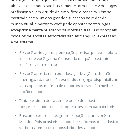
abaixo. Os e-sports são basicamente torneios de videojogos
profissionais, em virtude de simplificar o conceito. Têm se
mostrado como um dos grandes sucessos ao redor do
mundo atual, e portanto você pode apostar nestes jogos
excepcionalmente buscados na Mostbet Brasil. Os principais
modelos de apostas esportivas são as tranquilo, expressas
e de sistema.
Se você arriesgar na pontuação precisa, por exemplo, u
valor que você ganha é baseado no quão bastante
você previu u resultado.
Se você aprecia uma boa dosage de ação at the não
quer aguardar pelos” “resultados do jogo, disponibilizar
suas apostas na área de esportes ao vivo é a melhor
opção de todas.
Trata-se ainda do cassino e odaie de apostas
compromissado com o choque à lavagem para dinheiro.
Buscando oferecer as grandes opções para você, a
Mostbet País brasileiro disponibiliza formas de cadastro
variadas, tendo cinco possibilidades ao todo.