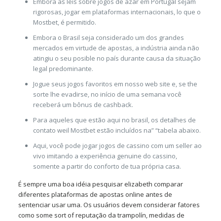
Embora as leis sobre jogos de azar em Portugal sejam
rigorosas, jogar em plataformas internacionais, lo que o
Mostbet, é permitido.
Embora o Brasil seja considerado um dos grandes
mercados em virtude de apostas, a indústria ainda não
atingiu o seu posible no país durante causa da situação
legal predominante.
Jogue seus jogos favoritos em nosso web site e, se the
sorte lhe evadirse, no início de uma semana você
receberá um bônus de cashback.
Para aqueles que estão aqui no brasil, os detalhes de
contato weil Mostbet estão incluídos na” “tabela abaixo.
Aqui, você pode jogar jogos de cassino com um seller ao
vivo imitando a experiência genuine do cassino,
somente a partir do conforto de tua própria casa.
É sempre uma boa idéia pesquisar elizabeth comparar
diferentes plataformas de apostas online antes de
sentenciar usar uma. Os usuários devem considerar fatores
como some sort of reputação da trampolín, medidas de