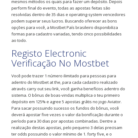
mesmos métodos os quais para fazer um depósito. Depois
perform final do evento, todas as apostas feitas são
resolvidas dentro de 35 dias e operating-system vencedores
podem superar seus lucros. Buscando oferecer as bons
opções para você, a Mostbet País brasileiro disponibiliza
formas para cadastro variadas, tendo cinco possibilidades
ao todo.
Registo Electronic
Verificação No Mostbet
Você pode trazer 1 número ilimitado para pessoas para
adentro do Mostbet at the, para cada cadastro realizado
através carry out seu link, você ganha benefícios adentro do
sistema. O bônus de boas-vindas multiplica o teu primeiro
depósito em 125% e agree 5 apostas grátis no jogo Aviator.
Para sacar possuindo sucesso os fundos do bônus, você
deverá apostar five vezes o valor da bonificação durante o
período para 30 dias por apostas combinadas. Dentre a
realização destas apostas, pelo pequeno 3 delas precisam
ter odds possuindo o valor mínimo de 1. forty five, e o