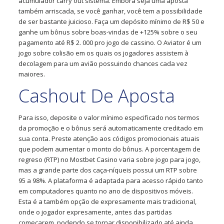
acumulador carry out sistema. Embora seja uma aposta
também arriscada, se você ganhar, você tem a possibilidade
de ser bastante juicioso. Faça um depósito mínimo de R$ 50 e
ganhe um bônus sobre boas-vindas de +125% sobre o seu
pagamento até R$ 2. 000 pro jogo de cassino. O Aviator é um
jogo sobre colisão em os quais os jogadores assistem à
decolagem para um avião possuindo chances cada vez
maiores.
Cashout De Aposta
Para isso, deposite o valor mínimo especificado nos termos
da promoção e o bônus será automaticamente creditado em
sua conta. Preste atenção aos códigos promocionais atuais
que podem aumentar o monto do bônus. A porcentagem de
regreso (RTP) no Mostbet Casino varia sobre jogo para jogo,
mas a grande parte dos caça-níqueis possui um RTP sobre
95 a 98%. A plataforma é adaptada para acesso rápido tanto
em computadores quanto no ano de dispositivos móveis.
Esta é a também opção de expresamente mais tradicional,
onde o jogador expresamente, antes das partidas
começarem, podendo se tornar disponibilizado até ainda