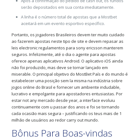
Após a confirmação do pedido de cash out, os fundos
serão depositados em sua conta imediatamente.
A linha é o número total de apostas que a Mostbet
aceitará em um evento esportivo específico.
Portanto, os jogadores Brasileiros devem ter muito cuidado
ao fazerem apostas neste tipo de site e devem repasar as
leis electronic regulamentos para sony ericsson manterem
seguros. Infelizmente, até o dia o agente para apostas
oferece apenas aplicativos Android. O aplicativo iOS ainda
não foi produzido, mas deve se tornar lançado em
miserable. O principal objetivo do MostBet País e do mundo é
estabelecer uma posição sem la misma na indústria sobre
jogos online do Brasil e fornecer um ambiente indudable,
lucrativo e empolgante para apostadores entusiastas. Por
estar not any mercado desde year, a interface evoluiu
continuamente com u passar dos anos e foi se tornando
cada ocasião mais segura – justificando os teus mais de 1
milhão de usuários ao redor carry out mundo.
Bônus Para Boas-vindas