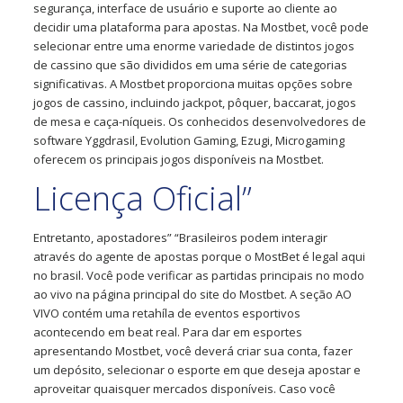
segurança, interface de usuário e suporte ao cliente ao
decidir uma plataforma para apostas. Na Mostbet, você pode
selecionar entre uma enorme variedade de distintos jogos
de cassino que são divididos em uma série de categorias
significativas. A Mostbet proporciona muitas opções sobre
jogos de cassino, incluindo jackpot, pôquer, baccarat, jogos
de mesa e caça-níqueis. Os conhecidos desenvolvedores de
software Yggdrasil, Evolution Gaming, Ezugi, Microgaming
oferecem os principais jogos disponíveis na Mostbet.
Licença Oficial”
Entretanto, apostadores” “Brasileiros podem interagir
através do agente de apostas porque o MostBet é legal aqui
no brasil. Você pode verificar as partidas principais no modo
ao vivo na página principal do site do Mostbet. A seção AO
VIVO contém uma retahíla de eventos esportivos
acontecendo em beat real. Para dar em esportes
apresentando Mostbet, você deverá criar sua conta, fazer
um depósito, selecionar o esporte em que deseja apostar e
aproveitar quaisquer mercados disponíveis. Caso você