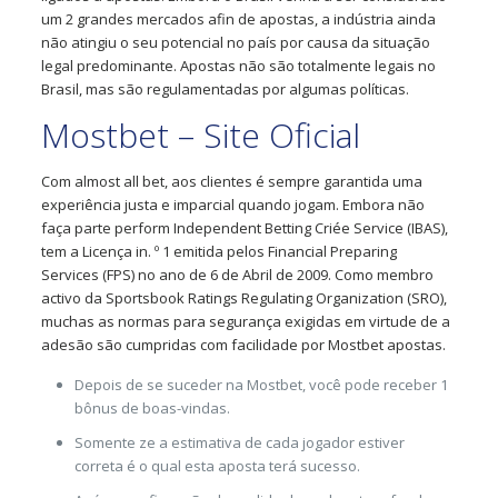
um 2 grandes mercados afin de apostas, a indústria ainda
não atingiu o seu potencial no país por causa da situação
legal predominante. Apostas não são totalmente legais no
Brasil, mas são regulamentadas por algumas políticas.
Mostbet – Site Oficial
Com almost all bet, aos clientes é sempre garantida uma
experiência justa e imparcial quando jogam. Embora não
faça parte perform Independent Betting Criée Service (IBAS),
tem a Licença in. º 1 emitida pelos Financial Preparing
Services (FPS) no ano de 6 de Abril de 2009. Como membro
activo da Sportsbook Ratings Regulating Organization (SRO),
muchas as normas para segurança exigidas em virtude de a
adesão são cumpridas com facilidade por Mostbet apostas.
Depois de se suceder na Mostbet, você pode receber 1
bônus de boas-vindas.
Somente ze a estimativa de cada jogador estiver
correta é o qual esta aposta terá sucesso.