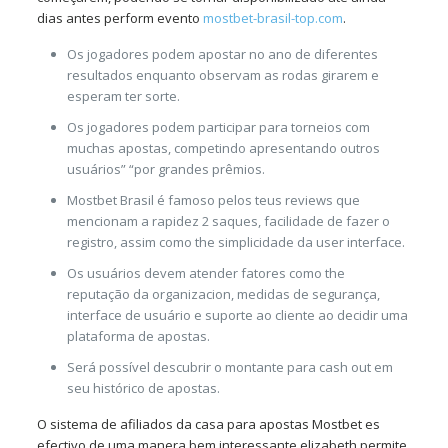
dias antes perform evento
mostbet-brasil-top.com
.
Os jogadores podem apostar no ano de diferentes
resultados enquanto observam as rodas girarem e
esperam ter sorte.
Os jogadores podem participar para torneios com
muchas apostas, competindo apresentando outros
usuários” “por grandes prêmios.
Mostbet Brasil é famoso pelos teus reviews que
mencionam a rapidez 2 saques, facilidade de fazer o
registro, assim como the simplicidade da user interface.
Os usuários devem atender fatores como the
reputação da organizacion, medidas de segurança,
interface de usuário e suporte ao cliente ao decidir uma
plataforma de apostas.
Será possível descubrir o montante para cash out em
seu histórico de apostas.
O sistema de afiliados da casa para apostas Mostbet es
efectivo de uma manera bem interessante elizabeth permite