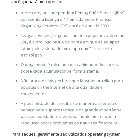
você ganhará uma premio.
parte carry out Independent Betting Criée Service (IBAS),
apresenta a Licença d. º 1 emitida pelos Financial
Organizing Services (FPS) em 6 de Abril de 2009.
League involving Legends, também popularizado como
LoL, é outro jogo MOBA de ponta em que as equipes
lutam pelo vistoria de um mapa num” “confronto
estratégico.
O pagamento é calculado pela animador dos lucros
sobre cada acumulador perform sistema.
Não procure mais perform que Mostbet brazilian para
apostas on the internet de alta qualidade e
convenientes!
A possibilidade de contatar de manera acelerada o
serviço para suporte técnico é de grande importância
para os apostadores, especialmente em relação a
resolução sobre problemas de natureza financeira.
Para saques, geralmente são utilizados operating system