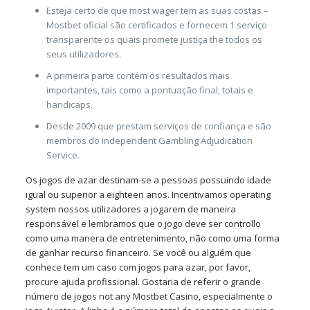
Esteja certo de que most wager tem as suas costas –
Mostbet oficial são certificados e fornecem 1 serviço
transparente os quais promete justiça the todos os
seus utilizadores.
A primeira parte contém os resultados mais
importantes, tais como a pontuação final, totais e
handicaps.
Desde 2009 que prestam serviços de confiança e são
membros do Independent Gambling Adjudication
Service.
Os jogos de azar destinam-se a pessoas possuindo idade
igual ou superior a eighteen anos. Incentivamos operating
system nossos utilizadores a jogarem de maneira
responsável e lembramos que o jogo deve ser controllo
como uma manera de entretenimento, não como uma forma
de ganhar recurso financeiro. Se você ou alguém que
conhece tem um caso com jogos para azar, por favor,
procure ajuda profissional. Gostaria de referir o grande
número de jogos not any Mostbet Casino, especialmente o