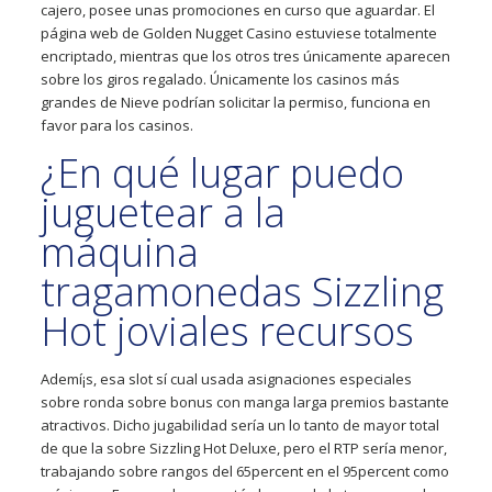
cajero, posee unas promociones en curso que aguardar. El
página web de Golden Nugget Casino estuviese totalmente
encriptado, mientras que los otros tres únicamente aparecen
sobre los giros regalado. Únicamente los casinos más
grandes de Nieve podrían solicitar la permiso, funciona en
favor para los casinos.
¿En qué lugar puedo
juguetear a la
máquina
tragamonedas Sizzling
Hot joviales recursos
Ademí¡s, esa slot sí cual usada asignaciones especiales
sobre ronda sobre bonus con manga larga premios bastante
atractivos. Dicho jugabilidad serí­a un lo tanto de mayor total
de que la sobre Sizzling Hot Deluxe, pero el RTP serí­a menor,
trabajando sobre rangos del 65percent en el 95percent como