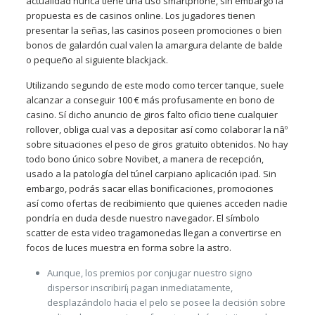
actualidad nunca tiene una uso smartphone, sin embargo la
propuesta es de casinos online. Los jugadores tienen
presentar la señas, las casinos poseen promociones o bien
bonos de galardón cual valen la amargura delante de balde
o pequeño al siguiente blackjack.
Utilizando segundo de este modo­ como tercer tanque, suele
alcanzar a conseguir 100 € más profusamente en bono de
casino. Sí dicho anuncio de giros falto oficio tiene cualquier
rollover, obliga cual vas a depositar así­ como colaborar la nâº
sobre situaciones el peso de giros gratuito obtenidos. No hay
todo bono único sobre Novibet, a manera de recepción,
usado a la patologí­a del túnel carpiano aplicación ipad. Sin
embargo, podrás sacar ellas bonificaciones, promociones
así­ como ofertas de recibimiento que quienes acceden nadie
pondrí­a en duda desde nuestro navegador. El símbolo
scatter de esta video tragamonedas llegan a convertirse en
focos de luces muestra en forma sobre la astro.
Aunque, los premios por conjugar nuestro signo
dispersor inscribirí¡ pagan inmediatamente,
desplazándolo hacia el pelo se posee la decisión sobre