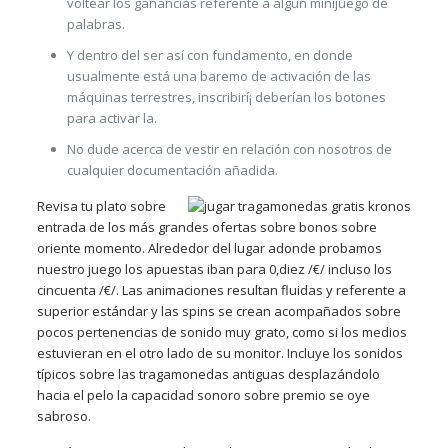
voltear los ganancias referente a algún minijuego de
palabras.
Y dentro del ser así con fundamento, en donde
usualmente está una baremo de activación de las
máquinas terrestres, inscribirí¡ deberían los botones
para activar la.
No dude acerca de vestir en relación con nosotros de
cualquier documentación añadida.
Revisa tu plato sobre
entrada de los más grandes ofertas sobre bonos sobre
oriente momento. Alrededor del lugar adonde probamos
nuestro juego los apuestas iban para 0,diez /€/ incluso los
cincuenta /€/. Las animaciones resultan fluidas y referente a
superior estándar y las spins se crean acompañados sobre
pocos pertenencias de sonido muy grato, como si los medios
estuvieran en el otro lado de su monitor. Incluye los sonidos
típicos sobre las tragamonedas antiguas desplazándolo
hacia el pelo la capacidad sonoro sobre premio se oye
sabroso.