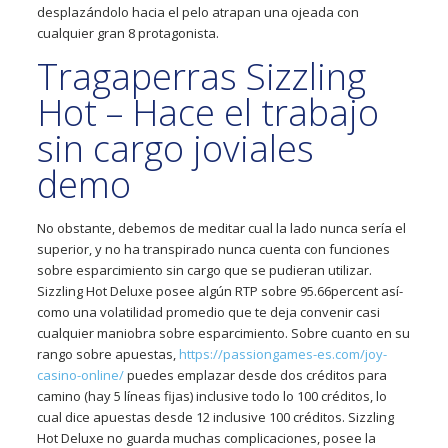
desplazándolo hacia el pelo atrapan una ojeada con
cualquier gran 8 protagonista.
Tragaperras Sizzling
Hot – Hace el trabajo
sin cargo joviales
demo
No obstante, debemos de meditar cual la lado nunca serí­a el
superior, y no ha transpirado nunca cuenta con funciones
sobre esparcimiento sin cargo que se pudieran utilizar.
Sizzling Hot Deluxe posee algún RTP sobre 95.66percent así­
como una volatilidad promedio que te deja convenir casi
cualquier maniobra sobre esparcimiento. Sobre cuanto en su
rango sobre apuestas,
https://passiongames-es.com/joy-
casino-online/
puedes emplazar desde dos créditos para
camino (hay 5 líneas fijas) inclusive todo lo 100 créditos, lo
cual dice apuestas desde 12 inclusive 100 créditos. Sizzling
Hot Deluxe no guarda muchas complicaciones, posee la