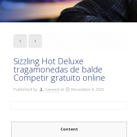
Sizzling Hot Deluxe
tragamonedas de balde
Competir gratuito online
Published by
naveed
at
November 8, 2025
Content