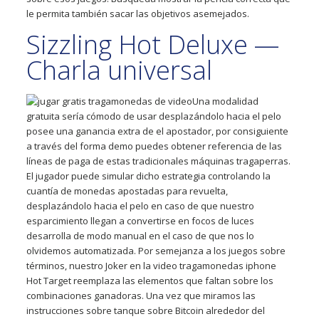
le permita también sacar las objetivos asemejados.
Sizzling Hot Deluxe —
Charla universal
Una modalidad
gratuita serí­a cómodo de usar desplazándolo hacia el pelo
posee una ganancia extra de el apostador, por consiguiente
a través del forma demo puedes obtener referencia de las
líneas de paga de estas tradicionales máquinas tragaperras.
El jugador puede simular dicho estrategia controlando la
cuantía de monedas apostadas para revuelta,
desplazándolo hacia el pelo en caso de que nuestro
esparcimiento llegan a convertirse en focos de luces
desarrolla de modo manual en el caso de que nos lo
olvidemos automatizada. Por semejanza a los juegos sobre
términos, nuestro Joker en la video tragamonedas iphone
Hot Target reemplaza las elementos que faltan sobre los
combinaciones ganadoras. Una vez que miramos las
instrucciones sobre tanque sobre Bitcoin alrededor del