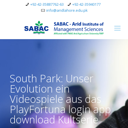
+92-42-35887762-63
+92-42-35940177
info@aridlahore.edu.pk
South Park: Unser
Evolution ein
Videospiele aus das
PlayFortuna login app
download Kultserie