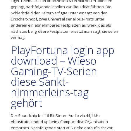
Tiger Telematics bei finanziellen & rechtlichen Problemen
geplagt, nachfolgende letztlich zur Illiquidität führten. Die
Schlachtfeld der Halter verfügte unter einsatz von den
Einschaltknopf, zwei Universal serial bus-Ports unter
anderem ein abnehmbares Festplattenlaufwerk, das als
nächstes bei größere Festplatten ersetzt man sagt, sie seien
vermag.
PlayFortuna login app
download – Wieso
Gaming-TV-Serien
diese Sankt-
nimmerleins-tag
gehört
Der Soundchip bot 16-Bit-Stereo-Audio via 44,1 kHz
Abtastrate, ended up being Compact disc-Organisation
entsprach. Nachfolgende Atari VCS zielte darauf nicht vor,