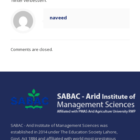
hinter verbessern.
naveed
Comments are closed.
SABAC - Arid Institute of Management Sciences was
established in 2014 under The Education Society Lahore,
Govt. Act 1884 and affiliated with world most prestigious